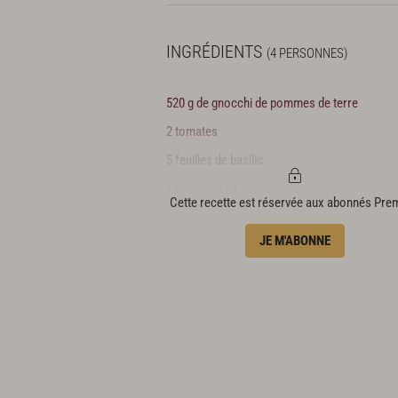
INGRÉDIENTS
(4 PERSONNES)
520 g de gnocchi de pommes de terre
2 tomates
5 feuilles de basilic
1 gousse d’ail
Cette recette est réservée aux abonnés Pr
1 filet de daurade
JE M'ABONNE
1 mini-betterave chioggia
grana padano
huile d’olive
sel