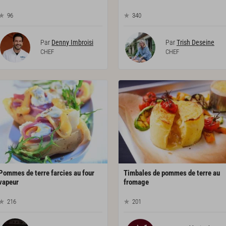
96
340
Par
Denny Imbroisi
Par
Trish Deseine
CHEF
CHEF
Pommes de terre farcies au four
Timbales de pommes de terre au
vapeur
fromage
216
201