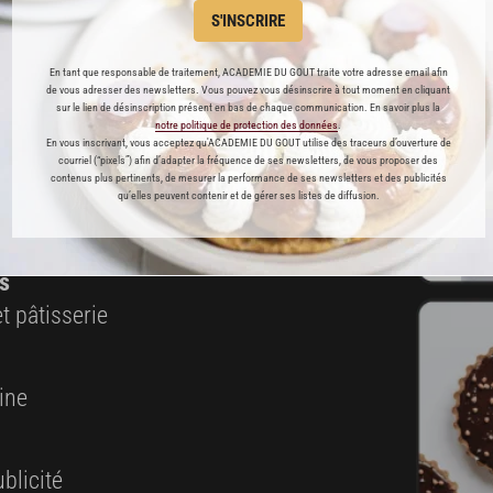
S'INSCRIRE
ABONNEMENT PREMIUM
En tant que responsable de traitement, ACADEMIE DU GOUT traite votre adresse email afin
de vous adresser des newsletters. Vous pouvez vous désinscrire à tout moment en cliquant
sur le lien de désinscription présent en bas de chaque communication. En savoir plus la
 ENFIN ACCESSIBLE !
notre politique de protection des données
.
En vous inscrivant, vous acceptez qu'ACADEMIE DU GOUT utilise des traceurs d’ouverture de
courriel (“pixels”) afin d’adapter la fréquence de ses newsletters, de vous proposer des
contenus plus pertinents, de mesurer la performance de ses newsletters et des publicités
es
qu’elles peuvent contenir et de gérer ses listes de diffusion.
préférés
s
t pâtisserie
ine
blicité