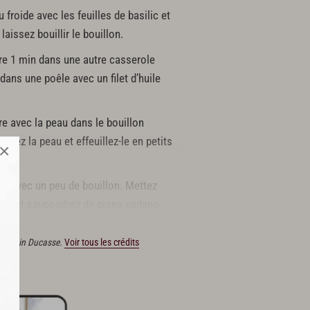
roide avec les feuilles de basilic et
aissez bouillir le bouillon.
re 1 min dans une autre casserole
 dans une poêle avec un filet d’huile
re avec la peau dans le bouillon
irez la peau et effeuillez-le en petits
×
es avec un peu de bouillon. Mettez
ggia et saupoudrez de grana padano
ns Alain Ducasse.
Voir tous les crédits