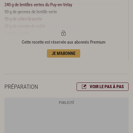
240 g de lentilles vertes du Puy-en-Velay
50 g de germes de lentille verte
50 g de céleri-branche
50 g de carotte de sable
1 oignon paille
1 clou de girofle
Cette recette est réservée aux abonnés Premium
1 branche de thym
JE M'ABONNE
1/2 feuille de laurier
queues de persil
1 manchon de canard
fleur de sel
huile d’olive
PRÉPARATION
VOIR LE PAS À PAS
10 g de moutarde de Dijon
3 cl de jus de canard
1/2 carotte
15 g de beurre
Cébettes marinées
12 cébettes