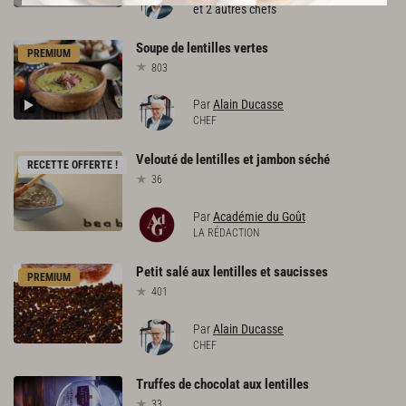
et 2 autres chefs
Soupe
de
lentilles
vertes
PREMIUM
803
Par
Alain Ducasse
CHEF
Velouté
de
lentilles
et
jambon
séché
RECETTE OFFERTE !
36
Par
Académie du Goût
LA RÉDACTION
Petit
salé
aux
lentilles
et
saucisses
PREMIUM
401
Par
Alain Ducasse
CHEF
Truffes
de
chocolat
aux
lentilles
33