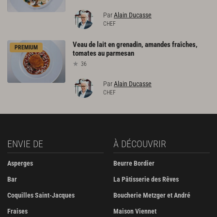
Par
Alain Ducasse
CHEF
Veau
de
lait
en
grenadin,
amandes
fraîches,
PREMIUM
tomates
au
parmesan
36
Par
Alain Ducasse
CHEF
ENVIE DE
À DÉCOUVRIR
Asperges
Beurre Bordier
Bar
La Pâtisserie des Rêves
Coquilles Saint-Jacques
Boucherie Metzger et André
Fraises
Maison Viennet