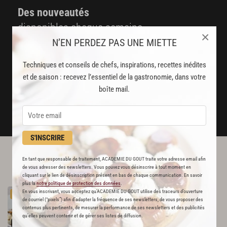
Des nouveautés
disponibles chaque semaine
×
N’EN PERDEZ PAS UNE MIETTE
Stop pub
un service garanti sans publicité
Techniques et conseils de chefs, inspirations, recettes inédites
et de saison : recevez l’essentiel de la gastronomie, dans votre
boîte mail.
JE M'ABONNE
DÉJÀ ABONNÉ(E) ? JE ME CONNECTE
S'INSCRIRE
L'ACADÉMIE DU GOÛT VOUS
En tant que responsable de traitement, ACADEMIE DU GOUT traite votre adresse email afin
de vous adresser des newsletters. Vous pouvez vous désinscrire à tout moment en
RECOMMANDE
cliquant sur le lien de désinscription présent en bas de chaque communication. En savoir
plus la
notre politique de protection des données
.
Salade
de
lentilles
aux
champignons
vinaigrés
En vous inscrivant, vous acceptez qu'ACADEMIE DU GOUT utilise des traceurs d’ouverture
PREMIUM
de courriel (“pixels”) afin d’adapter la fréquence de ses newsletters, de vous proposer des
291
contenus plus pertinents, de mesurer la performance de ses newsletters et des publicités
qu’elles peuvent contenir et de gérer ses listes de diffusion.
Par
Alain Ducasse