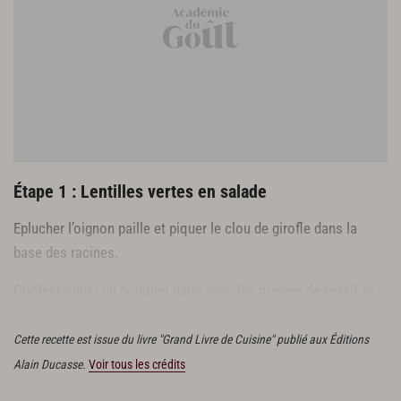
5 cl de vinaigre de vin vieux
Garniture
4 escalopes de foie gras
1,4 l de bouillon de canard
12 têtes de canard
3 cl d’huile d’olive
10 cl de jus de truffe
Étape 1 : Lentilles vertes en salade
1 citron
200 g de panne de canard
Eplucher l’oignon paille et piquer le clou de girofle dans la
fleur de sel
base des racines.
8 rognons de canard
Confectionner un bouquet garni avec les queues de persil, le
thym et le laurier.
Cette recette est issue du livre "Grand Livre de Cuisine" publié aux Éditions
Alain Ducasse.
Voir tous les crédits