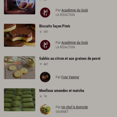
Par
Académie du Goût
LA RÉDACTION
Biscuits
façon
Pim's
391
Par
Académie du Goût
LA RÉDACTION
Sablés
au
citron
et
aux
graines
de
pavot
461
Par
Four Vapeur
Moelleux
amandes
et
matcha
74
Par
Un chef à domicile
GOURMET