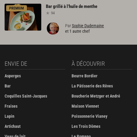
Bar
grillé
à
l’huile
de
menthe
PREMIUM
94
Par
Sophie Dudemaine
et 1 autre chef
ENVIE DE
À DÉCOUVRIR
Asperges
Beurre Bordier
Bar
La Pâtisserie des Rêves
Coquilles Saint-Jacques
Boucherie Metzger et André
Fraises
Maison Viennet
Lapin
Poissonnerie Vianey
Artichaut
Les Trois Dômes
Veau de lait
Le Romano