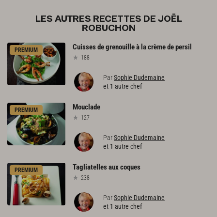
LES AUTRES RECETTES DE JOËL
ROBUCHON
Cuisses
de
grenouille
à
la
crème
de
persil
PREMIUM
188
Par
Sophie Dudemaine
et 1 autre chef
Mouclade
PREMIUM
127
Par
Sophie Dudemaine
et 1 autre chef
Tagliatelles
aux
coques
PREMIUM
238
Par
Sophie Dudemaine
et 1 autre chef