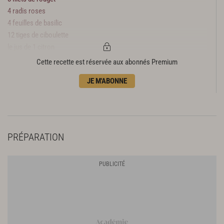
4 radis roses
4 feuilles de basilic
12 tiges de ciboulette
le jus de 1 citron
4 c. à s. de sauce soja
Cette recette est réservée aux abonnés Premium
1 c. à s. d’huile de paraffine
JE M'ABONNE
Sel
Poivre
PRÉPARATION