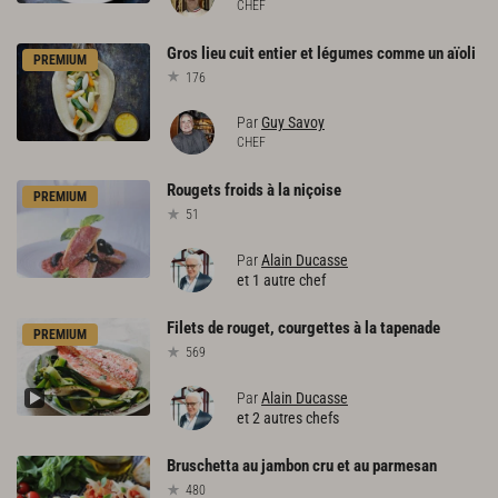
CHEF
Gros
lieu
cuit
entier
et
légumes
comme
un
aïoli
PREMIUM
176
Par
Guy Savoy
CHEF
Rougets
froids
à
la
niçoise
PREMIUM
51
Par
Alain Ducasse
et 1 autre chef
Filets
de
rouget,
courgettes
à
la
tapenade
PREMIUM
569
Par
Alain Ducasse
et 2 autres chefs
Bruschetta
au
jambon
cru
et
au
parmesan
480