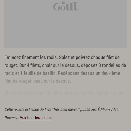
Émincez finement les radis. Salez et poivrez chaque filet de
rouget. Sur 4 filets, chair sur le dessus, déposez 3 rondelles de
radis et 1 feuille de basilic. Redéposez dessus un deuxième
filet de rouget, peau sur le dessus.
Blanchissez les tiges de ciboulette 10 sec à la vapeur. Nouez
les filets de rouget avec la ciboulette.
Cette recette est issue du livre "Très bien merci !" publié aux Éditions Alain
Ducasse.
Voir tous les crédits