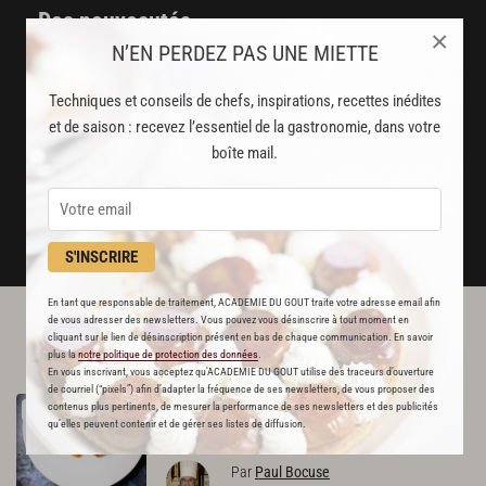
Des nouveautés
×
N’EN PERDEZ PAS UNE MIETTE
disponibles chaque semaine
Stop pub
Techniques et conseils de chefs, inspirations, recettes inédites
et de saison : recevez l’essentiel de la gastronomie, dans votre
un service garanti sans publicité
boîte mail.
JE M'ABONNE
DÉJÀ ABONNÉ(E) ? JE ME CONNECTE
S'INSCRIRE
En tant que responsable de traitement, ACADEMIE DU GOUT traite votre adresse email afin
de vous adresser des newsletters. Vous pouvez vous désinscrire à tout moment en
L'ACADÉMIE DU GOÛT VOUS
cliquant sur le lien de désinscription présent en bas de chaque communication. En savoir
plus la
notre politique de protection des données
.
RECOMMANDE
En vous inscrivant, vous acceptez qu'ACADEMIE DU GOUT utilise des traceurs d’ouverture
de courriel (“pixels”) afin d’adapter la fréquence de ses newsletters, de vous proposer des
Rougets
en
écailles
de
pomme
de
terre
contenus plus pertinents, de mesurer la performance de ses newsletters et des publicités
RECETTE OFFERTE !
qu’elles peuvent contenir et de gérer ses listes de diffusion.
681
Par
Paul Bocuse