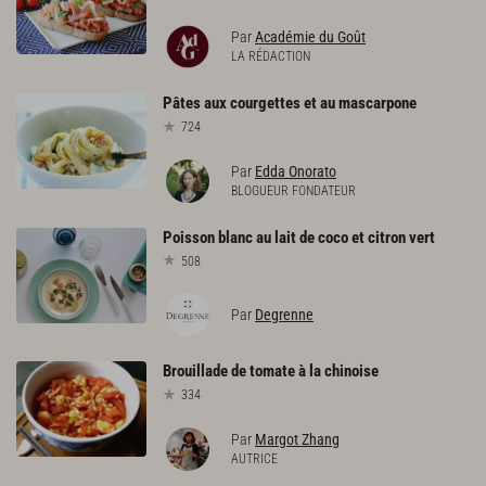
Par
Académie du Goût
LA RÉDACTION
Pâtes
aux
courgettes
et
au
mascarpone
724
Par
Edda Onorato
BLOGUEUR FONDATEUR
Poisson
blanc
au
lait
de
coco
et
citron
vert
508
Par
Degrenne
Brouillade
de
tomate
à
la
chinoise
334
Par
Margot Zhang
AUTRICE