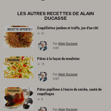
LES AUTRES RECETTES DE ALAIN
DUCASSE
Coquillettes
jambon
et
truffe,
jus
d’un
rôti
RECETTE OFFERTE !
67
Par
Alain Ducasse
CHEF
Pâtes
à
la
façon
du
moulinier.
PREMIUM
15
Par
Alain Ducasse
CHEF
Pâtes
papillons
à
l’encre
de
seiche,
sauté
de
PREMIUM
coquillages
8
Par
Alain Ducasse