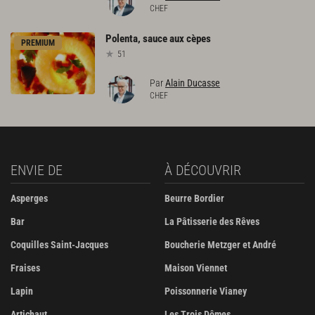
CHEF
Polenta,
sauce
aux
cèpes
PREMIUM
51
Par
Alain Ducasse
CHEF
ENVIE DE
À DÉCOUVRIR
Asperges
Beurre Bordier
Bar
La Pâtisserie des Rêves
Coquilles Saint-Jacques
Boucherie Metzger et André
Fraises
Maison Viennet
Lapin
Poissonnerie Vianey
Artichaut
Les Trois Dômes