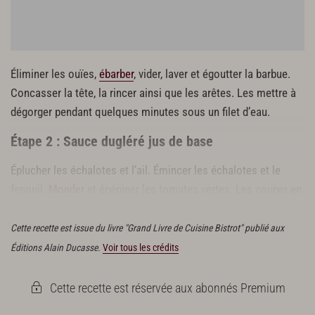
10 g de poivre mignonnette
fleur de sel
Garniture
16 champignons boutons de guêtre
Éliminer les ouïes,
ébarber
, vider, laver et égoutter la barbue.
2 échalotes
Concasser la tête, la rincer ainsi que les arêtes. Les mettre à
20 pétales de tomate confite
dégorger pendant quelques minutes sous un filet d’eau.
16 pousses d’épinards
5 g de poivre mignonnette
Étape 2 : Sauce dugléré jus de base
50 g de beurre
Éplucher les échalotes et l’ail. Émincer les échalotes et le
fenouil.
Monder
et épépiner les tomates vertes. Les couper en
quartiers.
Cette recette est issue du livre "Grand Livre de Cuisine Bistrot" publié aux
Éditions Alain Ducasse.
Voir tous les crédits
Cette recette est réservée aux abonnés Premium