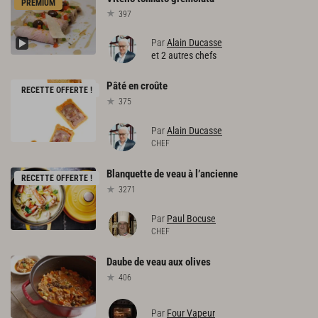
PREMIUM
397
Par
Alain Ducasse
et 2 autres chefs
Pâté
en
croûte
RECETTE OFFERTE !
375
Par
Alain Ducasse
CHEF
Blanquette
de
veau
à
l’ancienne
RECETTE OFFERTE !
3271
Par
Paul Bocuse
CHEF
Daube
de
veau
aux
olives
406
Par
Four Vapeur