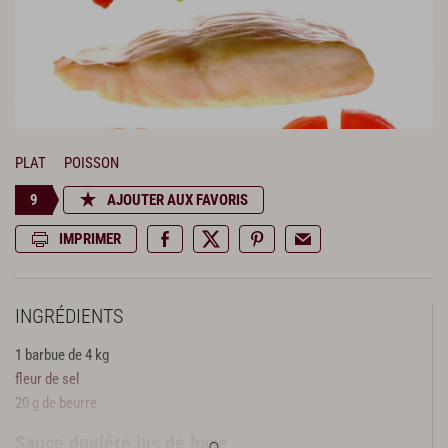
PLAT
POISSON
9
AJOUTER AUX FAVORIS
IMPRIMER
INGRÉDIENTS
1 barbue de 4 kg
fleur de sel
20 g de beurre
Sauce dugléré jus de base