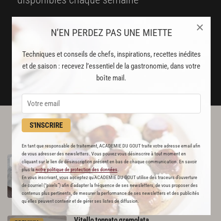
Stop pub
×
N’EN PERDEZ PAS UNE MIETTE
un service garanti sans publicité
Techniques et conseils de chefs, inspirations, recettes inédites
JE M'ABONNE
et de saison : recevez l’essentiel de la gastronomie, dans votre
boîte mail.
DÉJÀ ABONNÉ(E) ? JE ME CONNECTE
S'INSCRIRE
L'ACADÉMIE DU GOÛT VOUS
RECOMMANDE
En tant que responsable de traitement, ACADEMIE DU GOUT traite votre adresse email afin
de vous adresser des newsletters. Vous pouvez vous désinscrire à tout moment en
Sauté
de
veau
aux
olives
comme
en
Corse
RECETTE OFFERTE !
cliquant sur le lien de désinscription présent en bas de chaque communication. En savoir
573
plus la
notre politique de protection des données
.
En vous inscrivant, vous acceptez qu'ACADEMIE DU GOUT utilise des traceurs d’ouverture
de courriel (“pixels”) afin d’adapter la fréquence de ses newsletters, de vous proposer des
Par
Académie du Goût
contenus plus pertinents, de mesurer la performance de ses newsletters et des publicités
LA RÉDACTION
qu’elles peuvent contenir et de gérer ses listes de diffusion.
Vitello
tonnato
gremolata