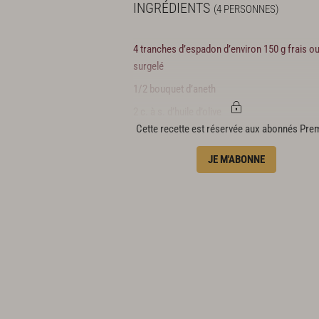
INGRÉDIENTS
(4 PERSONNES)
4 tranches d’espadon d’environ 150 g frais o
surgelé
1/2 bouquet d’aneth
2 c. à s. d’huile d’olive
Cette recette est réservée aux abonnés Pr
1/2 bouquet d’estragon
1 c. à c. de piment d’Espelette
JE M'ABONNE
4 c. à c. de pesto prêt à l’emploi
Sel
Jus de poivron
400 g de poivrons rouges
5 cl de vinaigre de Xérès
3 c. à s. d’huile d’olive