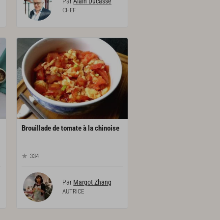
Par
Alain Ducasse
CHEF
Brouillade
de
tomate
à
la
chinoise
334
Par
Margot Zhang
AUTRICE