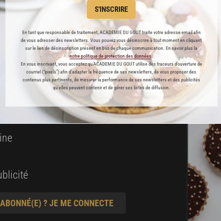
S'INSCRIRE
 ENFIN ACCESSIBLE !
En tant que responsable de traitement, ACADEMIE DU GOUT traite votre adresse email afin
de vous adresser des newsletters. Vous pouvez vous désinscrire à tout moment en cliquant
es
sur le lien de désinscription présent en bas de chaque communication. En savoir plus la
notre politique de protection des données
.
préférés
En vous inscrivant, vous acceptez qu'ACADEMIE DU GOUT utilise des traceurs d’ouverture de
courriel (“pixels”) afin d’adapter la fréquence de ses newsletters, de vous proposer des
contenus plus pertinents, de mesurer la performance de ses newsletters et des publicités
s
qu’elles peuvent contenir et de gérer ses listes de diffusion.
t pâtisserie
ine
blicité
 ABONNÉ(E) ? JE ME CONNECTE