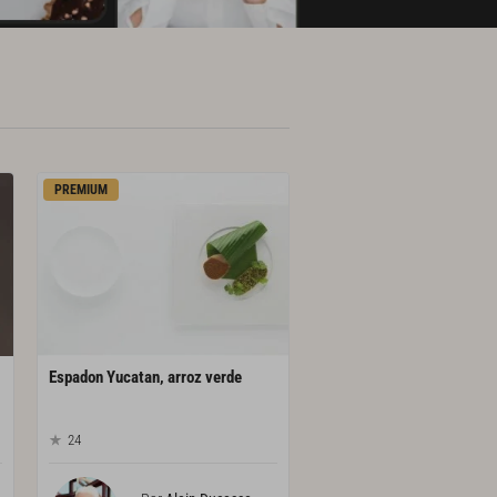
PREMIUM
Espadon
Yucatan,
arroz
verde
24