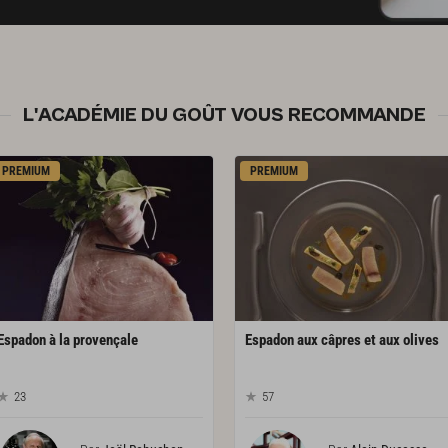
L'ACADÉMIE DU GOÛT VOUS RECOMMANDE
PREMIUM
PREMIUM
Espadon
à
la
provençale
Espadon
aux
câpres
et
aux
olives
23
57