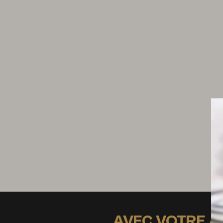
Sel
Garniture
500 g de pommes de terre à purée
1 poivron rouge
15 cl de vinaigre de Xérès
1 échalote
5 cl d’huile d’olive
1 gousse d’ail
1/2 botte de basilic
Sel
Poivre du moulin
AVEC VOTRE 