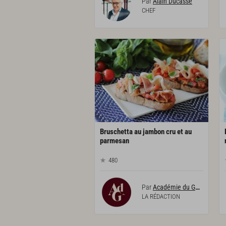
Par
Alain Ducasse
CHEF
Bruschetta au jambon cru et au
parmesan
480
Par
Académie du Goût
LA RÉDACTION