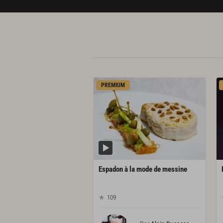
PREMIUM
Espadon
à
la
mode
de
messine
109