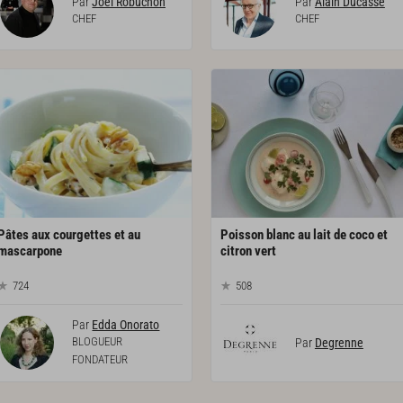
Par
Joël Robuchon
Par
Alain Ducasse
CHEF
CHEF
Pâtes aux courgettes et au
Poisson blanc au lait de coco et
mascarpone
citron vert
724
508
Par
Edda Onorato
BLOGUEUR
Par
Degrenne
FONDATEUR