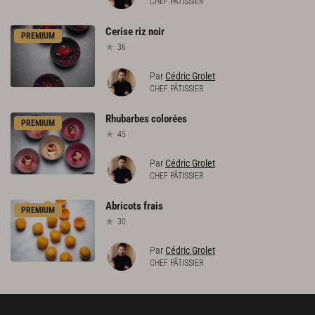
CHEF PÂTISSIER
Cerise
riz
noir
PREMIUM
36
Par
Cédric Grolet
CHEF PÂTISSIER
Rhubarbes
colorées
PREMIUM
45
Par
Cédric Grolet
CHEF PÂTISSIER
Abricots
frais
PREMIUM
30
Par
Cédric Grolet
CHEF PÂTISSIER