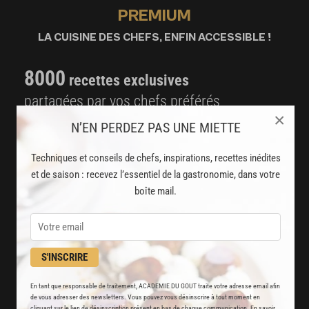
PREMIUM
LA CUISINE DES CHEFS, ENFIN ACCESSIBLE !
8000
recettes exclusives
partagées par vos chefs préférés
×
N’EN PERDEZ PAS UNE MIETTE
2000
vidéos de recettes
et techniques de cuisine et pâtisserie
Techniques et conseils de chefs, inspirations, recettes inédites
et de saison : recevez l’essentiel de la gastronomie, dans votre
Des nouveautés
boîte mail.
disponibles chaque semaine
Stop pub
un service garanti sans publicité
S'INSCRIRE
En tant que responsable de traitement, ACADEMIE DU GOUT traite votre adresse email afin
JE M'ABONNE
de vous adresser des newsletters. Vous pouvez vous désinscrire à tout moment en
cliquant sur le lien de désinscription présent en bas de chaque communication. En savoir