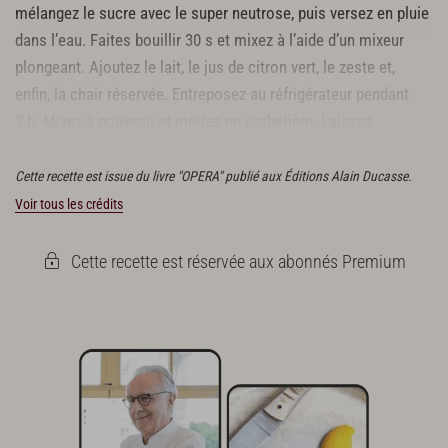
mélangez le sucre avec le super neutrose, puis versez en pluie
dans l’eau. Faites bouillir 30 s et mixez à l’aide d’un mixeur
plongeant. Ajoutez le lait, le jus de citron vert, le zeste et,
enfin, la chair réservée. Entreposez au réfrigérateur pendant
2 h. Mixez à nouveau et mettez en sorbetière. Laissez
foisonner 10 à 15 min.
Cette recette est issue du livre "OPERA" publié aux Éditions Alain Ducasse.
Voir tous les crédits
Cette recette est réservée aux abonnés Premium