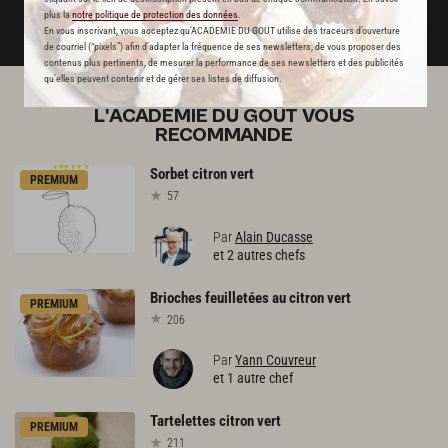
plus la
notre politique de protection des données
.
DÉJÀ ABONNÉ(E) ? JE ME CONNECTE
En vous inscrivant, vous acceptez qu'ACADEMIE DU GOUT utilise des traceurs d’ouverture
de courriel (“pixels”) afin d’adapter la fréquence de ses newsletters, de vous proposer des
contenus plus pertinents, de mesurer la performance de ses newsletters et des publicités
qu’elles peuvent contenir et de gérer ses listes de diffusion.
L'ACADÉMIE DU GOÛT VOUS
RECOMMANDE
Sorbet
citron
vert
PREMIUM
57
Par
Alain Ducasse
et 2 autres chefs
Brioches
feuilletées
au
citron
vert
PREMIUM
206
Par
Yann Couvreur
et 1 autre chef
Tartelettes
citron
vert
PREMIUM
211