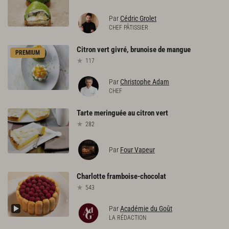
Par
Cédric Grolet
CHEF PÂTISSIER
Citron
vert
givré,
brunoise
de
mangue
PREMIUM
117
Par
Christophe Adam
CHEF
Tarte
meringuée
au
citron
vert
282
Par
Four Vapeur
Charlotte
framboise-chocolat
543
Par
Académie du Goût
LA RÉDACTION