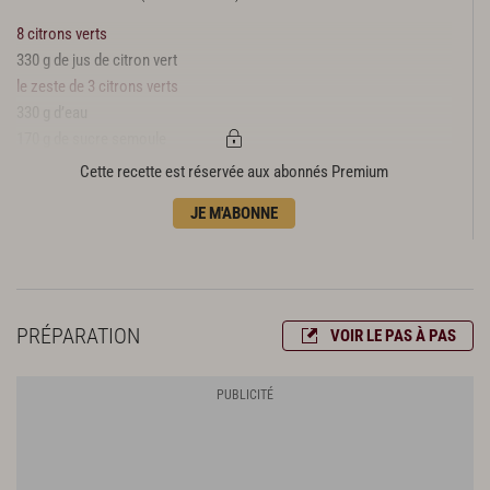
8 citrons verts
330 g de jus de citron vert
le zeste de 3 citrons verts
330 g d’eau
170 g de sucre semoule
10 g de super neutrose
Cette recette est réservée aux abonnés Premium
270 g de lait entier
JE M'ABONNE
PRÉPARATION
VOIR LE PAS À PAS