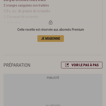
2 oranges sanguines non traitées
1/2 c. à c. de graines de coriandre
1/2 bouquet de coriandre
1 citron vert
1/4 d'oignon rouge
Cette recette est réservée aux abonnés Premium
1/2 gousse d'ail
JE M'ABONNE
1/2 piment vert frais
1/2 tomate
Quelques gouttes de Tabasco (facultatif)
Fleur de sel
1 c. à c. de poivre en grains
PRÉPARATION
VOIR LE PAS À PAS