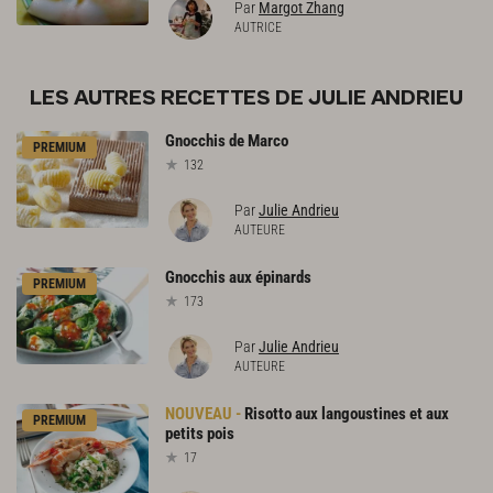
Par
Margot Zhang
AUTRICE
LES AUTRES RECETTES DE JULIE ANDRIEU
Gnocchis
de
Marco
PREMIUM
132
Par
Julie Andrieu
AUTEURE
Gnocchis
aux
épinards
PREMIUM
173
Par
Julie Andrieu
AUTEURE
Risotto
aux
langoustines
et
aux
PREMIUM
petits
pois
17