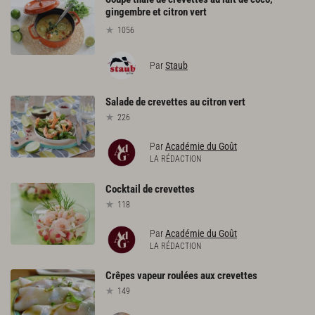
gingembre et citron vert
1056
Par
Staub
Salade
de
crevettes
au
citron
vert
226
Par
Académie du Goût
LA RÉDACTION
Cocktail
de
crevettes
118
Par
Académie du Goût
LA RÉDACTION
Crêpes
vapeur
roulées
aux
crevettes
149