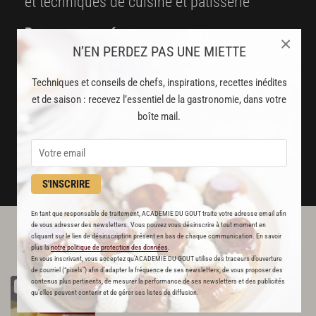
et techniques de cuisine et pâtisserie
Des nouveautés
×
N’EN PERDEZ PAS UNE MIETTE
disponibles chaque semaine
Techniques et conseils de chefs, inspirations, recettes inédites
Stop pub
et de saison : recevez l’essentiel de la gastronomie, dans votre
un service garanti sans publicité
boîte mail.
JE M'ABONNE
DÉJÀ ABONNÉ(E) ? JE ME CONNECTE
S'INSCRIRE
En tant que responsable de traitement, ACADEMIE DU GOUT traite votre adresse email afin
de vous adresser des newsletters. Vous pouvez vous désinscrire à tout moment en
cliquant sur le lien de désinscription présent en bas de chaque communication. En savoir
L'ACADÉMIE DU GOÛT VOUS
plus la
notre politique de protection des données
.
RECOMMANDE
En vous inscrivant, vous acceptez qu'ACADEMIE DU GOUT utilise des traceurs d’ouverture
de courriel (“pixels”) afin d’adapter la fréquence de ses newsletters, de vous proposer des
Tempura
de
crevettes
contenus plus pertinents, de mesurer la performance de ses newsletters et des publicités
RECETTE OFFERTE !
qu’elles peuvent contenir et de gérer ses listes de diffusion.
723