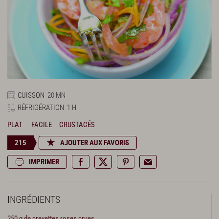
CUISSON
20 MN
RÉFRIGÉRATION
1 H
PLAT
FACILE
CRUSTACÉS
215
AJOUTER AUX FAVORIS
IMPRIMER
INGRÉDIENTS
250 g de crevettes roses crues