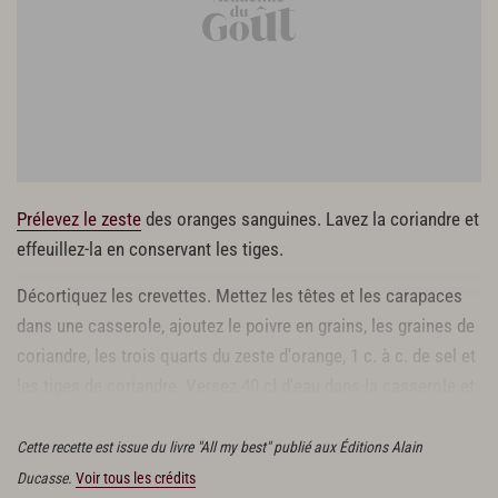
Prélevez le zeste
des oranges sanguines. Lavez la coriandre et
effeuillez-la en conservant les tiges.
Décortiquez les crevettes. Mettez les têtes et les carapaces
dans une casserole, ajoutez le poivre en grains, les graines de
coriandre, les trois quarts du zeste d'orange, 1 c. à c. de sel et
les tiges de coriandre. Versez 40 cl d'eau dans la casserole et
portez à ébullition. Laissez frémir pendant 10 min à couvert.
Cette recette est issue du livre "All my best" publié aux Éditions Alain
Ducasse.
Voir tous les crédits