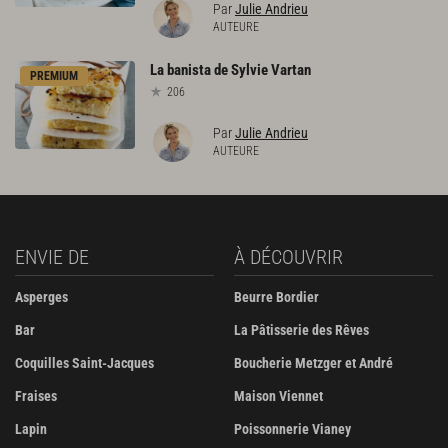
Par
Julie Andrieu
AUTEURE
La
banista
de
Sylvie
Vartan
PREMIUM
206
Par
Julie Andrieu
AUTEURE
ENVIE DE
À DÉCOUVRIR
Asperges
Beurre Bordier
Bar
La Pâtisserie des Rêves
Coquilles Saint-Jacques
Boucherie Metzger et André
Fraises
Maison Viennet
Lapin
Poissonnerie Vianey