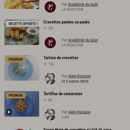
Par
Académie du Goût
LA RÉDACTION
Crevettes
panées
au
panko
RECETTE OFFERTE !
191
Par
Académie du Goût
LA RÉDACTION
Tartare
de
crevettes
PREMIUM
124
Par
Alain Ducasse
et 2 autres chefs
Tortillas
de
camarones
PREMIUM
89
Par
Alain Ducasse
CHEF
Soupe thaïe de crevettes au lait de coco,