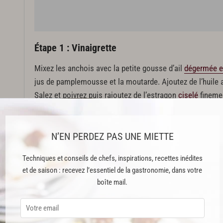
Étape 1 : Vinaigrette
 son
Mixez les anchois avec la petite gousse d’ail
dégermée e
jus de pamplemousse et la moutarde. Ajoutez de l’huile 
Salez et poivrez puis rajoutez de l’estragon
ciselé
fineme
Étape 2 : Carpaccio
N’EN PERDEZ PAS UNE MIETTE
Commencez par éplucher et prélever les suprêmes des 
de récupérer le jus au-dessus d’un bol et de presser les
Techniques et conseils de chefs, inspirations, recettes inédites
et de saison : recevez l’essentiel de la gastronomie, dans votre
restant.
boîte mail.
Cette recette est réservée aux abonnés Premium