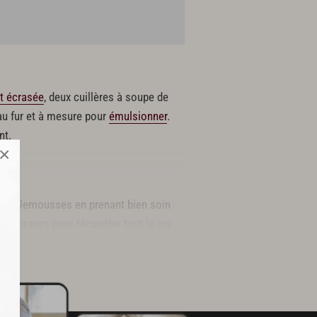
t écrasée
, deux cuillères à soupe de
au fur et à mesure pour
émulsionner
.
nt.
×
pamplemousses en prenant bien soin
 membranes pour récupérer tout le jus