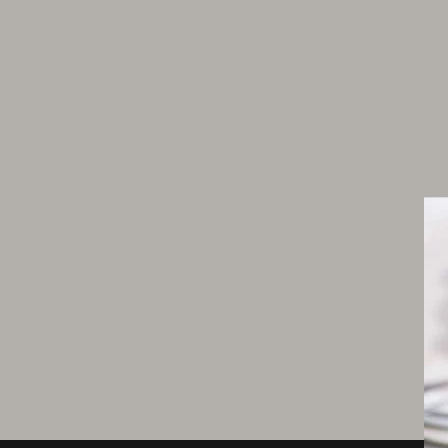
Carpaccio
2 pamplemousses de Floride
400 g de veau en tranches fines (demander à
boucher)
1 scamorza fumée ou une mozzarella fumée
40 g de pignons de pin
2 poignées de roquette
1 petite botte de ciboulette ou de la cébette