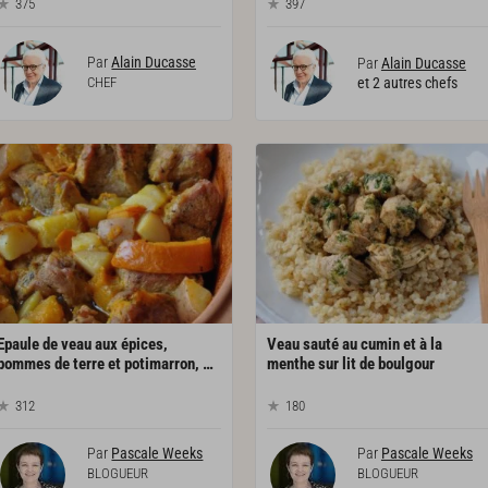
375
397
Par
Alain Ducasse
Par
Alain Ducasse
CHEF
et 2 autres chefs
Epaule de veau aux épices,
Veau sauté au cumin et à la
pommes de terre et potimarron, cuisson en cocotte
menthe sur lit de boulgour
312
180
Par
Pascale Weeks
Par
Pascale Weeks
BLOGUEUR
BLOGUEUR