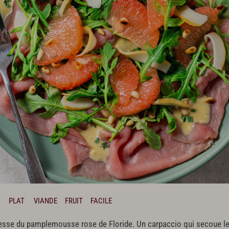
PLAT
VIANDE
FRUIT
FACILE
icatesse du pamplemousse rose de Floride. Un carpaccio qui secoue 