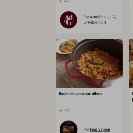
573
Par
Académie du Goût
LA RÉDACTION
Daube
de
veau
aux
olives
406
Par
Four Vapeur