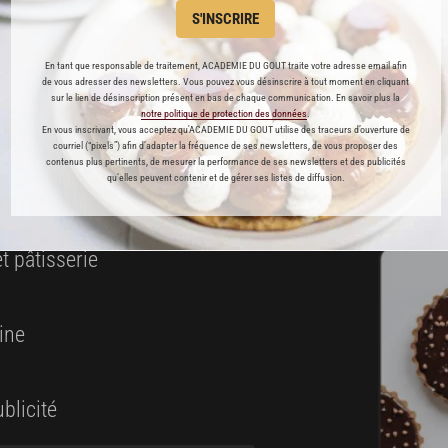
S'INSCRIRE
ABONNEMENT PREMIUM
En tant que responsable de traitement, ACADEMIE DU GOUT traite votre adresse email afin
 ENFIN ACCESSIBLE !
de vous adresser des newsletters. Vous pouvez vous désinscrire à tout moment en cliquant
sur le lien de désinscription présent en bas de chaque communication. En savoir plus la
notre politique de protection des données
.
En vous inscrivant, vous acceptez qu'ACADEMIE DU GOUT utilise des traceurs d’ouverture de
es
courriel (“pixels”) afin d’adapter la fréquence de ses newsletters, de vous proposer des
contenus plus pertinents, de mesurer la performance de ses newsletters et des publicités
préférés
qu’elles peuvent contenir et de gérer ses listes de diffusion.
s
t pâtisserie
ine
blicité