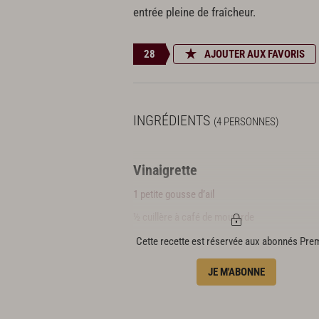
entrée pleine de fraîcheur.
28
AJOUTER AUX FAVORIS
INGRÉDIENTS
(4 PERSONNES)
Vinaigrette
1 petite gousse d’ail
½ cuillère à café de moutarde
4 anchois
Cette recette est réservée aux abonnés Pr
2 branches d’estragon
JE M'ABONNE
Huile d’olive
Sel et poivre