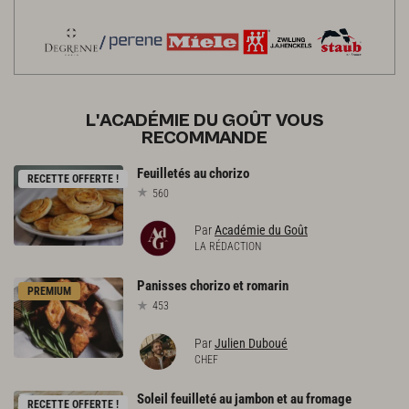
L'ACADÉMIE DU GOÛT VOUS
RECOMMANDE
Feuilletés
au
chorizo
RECETTE OFFERTE !
560
Par
Académie du Goût
LA RÉDACTION
Panisses
chorizo
et
romarin
PREMIUM
453
Par
Julien Duboué
CHEF
Soleil
feuilleté
au
jambon
et
au
fromage
RECETTE OFFERTE !