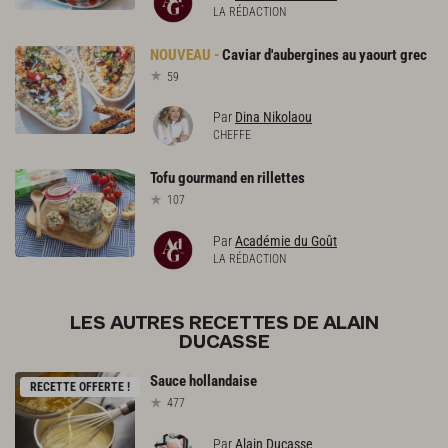
LA RÉDACTION
Caviar
d'aubergines
au
yaourt
grec
59
Par
Dina Nikolaou
CHEFFE
Tofu
gourmand
en
rillettes
107
Par
Académie du Goût
LA RÉDACTION
LES AUTRES RECETTES DE ALAIN
DUCASSE
Sauce
hollandaise
RECETTE OFFERTE !
477
Par
Alain Ducasse