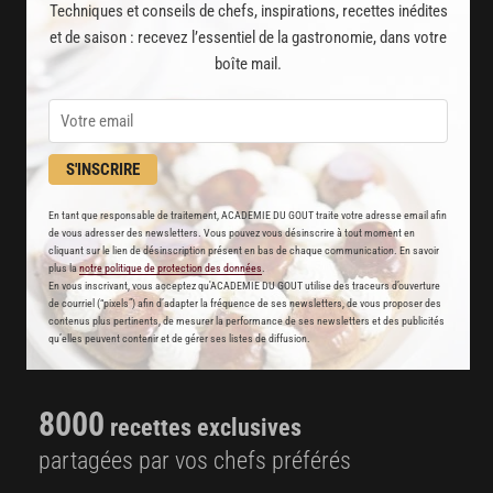
Techniques et conseils de chefs, inspirations, recettes inédites
et de saison : recevez l’essentiel de la gastronomie, dans votre
boîte mail.
S'INSCRIRE
En tant que responsable de traitement, ACADEMIE DU GOUT traite votre adresse email afin
de vous adresser des newsletters. Vous pouvez vous désinscrire à tout moment en
cliquant sur le lien de désinscription présent en bas de chaque communication. En savoir
plus la
notre politique de protection des données
.
AVEC VOTRE ABONNEMENT
En vous inscrivant, vous acceptez qu'ACADEMIE DU GOUT utilise des traceurs d’ouverture
de courriel (“pixels”) afin d’adapter la fréquence de ses newsletters, de vous proposer des
PREMIUM
contenus plus pertinents, de mesurer la performance de ses newsletters et des publicités
qu’elles peuvent contenir et de gérer ses listes de diffusion.
LA CUISINE DES CHEFS, ENFIN ACCESSIBLE !
8000
recettes exclusives
partagées par vos chefs préférés