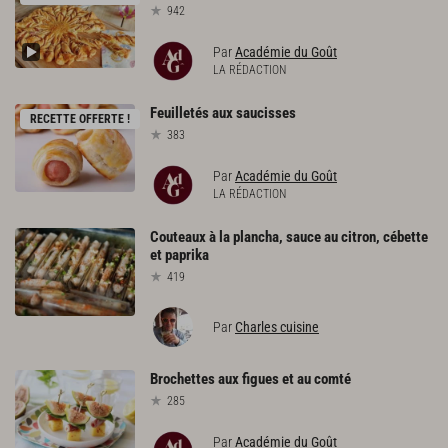
942
Par
Académie du Goût
LA RÉDACTION
Feuilletés
aux
saucisses
RECETTE OFFERTE !
383
Par
Académie du Goût
LA RÉDACTION
Couteaux
à
la
plancha,
sauce
au
citron,
cébette
et
paprika
419
Par
Charles cuisine
Brochettes
aux
figues
et
au
comté
285
Par
Académie du Goût