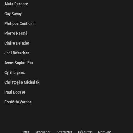
Alain Ducasse
Guy Savoy
Philippe Conticini
Pierre Hermé
Claire Heitzler
Joël Robuchon
Anne-Sophie Pic
Cyril Lignac
Christophe Michalak
Paul Bocuse
Frédéric Vardon
Offrir
M'abonner
Newsletter
Découvrir
Mentions