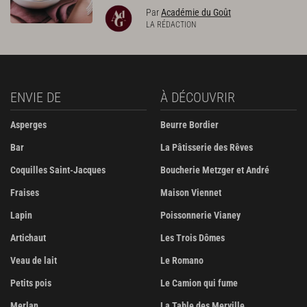
Par
Académie du Goût
LA RÉDACTION
ENVIE DE
À DÉCOUVRIR
Asperges
Beurre Bordier
Bar
La Pâtisserie des Rêves
Coquilles Saint-Jacques
Boucherie Metzger et André
Fraises
Maison Viennet
Lapin
Poissonnerie Vianey
Artichaut
Les Trois Dômes
Veau de lait
Le Romano
Petits pois
Le Camion qui fume
Merlan
La Table des Merville