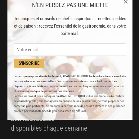
×
N’EN PERDEZ PAS UNE MIETTE
Techniques et conseils de chefs, inspirations, recettes inédites
et de saison : recevez l’essentiel de la gastronomie, dans votre
AVEC VOTRE ABONNEMENT
boîte mail.
PREMIUM
LA CUISINE DES CHEFS, ENFIN ACCESSIBLE !
S'INSCRIRE
8000
recettes exclusives
En tant que responsable de traitement, ACADEMIE DU GOUT traite votre adresse email afin
partagées par vos chefs préférés
de vous adresser des newsletters. Vous pouvez vous désinscrire à tout moment en
cliquant sur le lien de désinscription présent en bas de chaque communication. En savoir
plus la
notre politique de protection des données
.
2000
vidéos de recettes
En vous inscrivant, vous acceptez qu'ACADEMIE DU GOUT utilise des traceurs d’ouverture
de courriel (“pixels”) afin d’adapter la fréquence de ses newsletters, de vous proposer des
et techniques de cuisine et pâtisserie
contenus plus pertinents, de mesurer la performance de ses newsletters et des publicités
qu’elles peuvent contenir et de gérer ses listes de diffusion.
Des nouveautés
disponibles chaque semaine