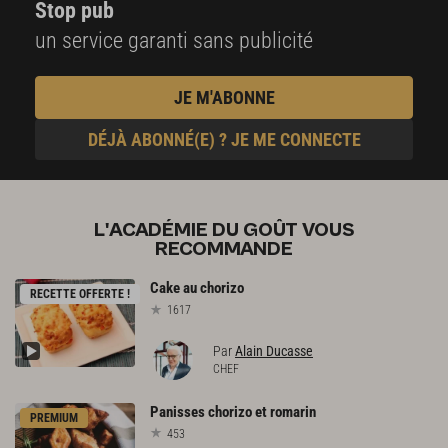
Stop pub
un service garanti sans publicité
JE M'ABONNE
DÉJÀ ABONNÉ(E) ? JE ME CONNECTE
L'ACADÉMIE DU GOÛT VOUS
RECOMMANDE
Cake
au
chorizo
RECETTE OFFERTE !
1617
Par
Alain Ducasse
CHEF
Panisses
chorizo
et
romarin
PREMIUM
453