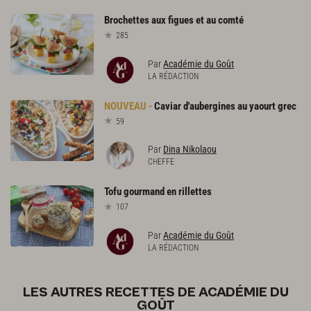
Brochettes
aux
figues
et
au
comté
285
Par
Académie du Goût
LA RÉDACTION
Caviar
d'aubergines
au
yaourt
grec
59
Par
Dina Nikolaou
CHEFFE
Tofu
gourmand
en
rillettes
107
Par
Académie du Goût
LA RÉDACTION
LES AUTRES RECETTES DE ACADÉMIE DU
GOÛT