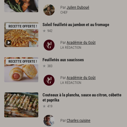
Par
Julien Duboué
CHEF
Soleil
feuilleté
au
jambon
et
au
fromage
RECETTE OFFERTE !
942
Par
Académie du Goût
LA RÉDACTION
Feuilletés
aux
saucisses
RECETTE OFFERTE !
383
Par
Académie du Goût
LA RÉDACTION
Couteaux
à
la
plancha,
sauce
au
citron,
cébette
et
paprika
419
Par
Charles cuisine