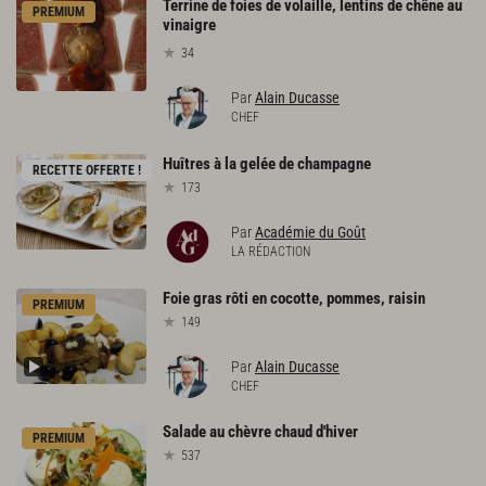
Terrine de foies de volaille, lentins de chêne au
PREMIUM
vinaigre
34
Par
Alain Ducasse
CHEF
Huîtres
à
la
gelée
de
champagne
RECETTE OFFERTE !
173
Par
Académie du Goût
LA RÉDACTION
Foie
gras
rôti
en
cocotte,
pommes,
raisin
PREMIUM
149
Par
Alain Ducasse
CHEF
Salade
au
chèvre
chaud
d'hiver
PREMIUM
537