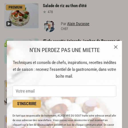
Salade
de
riz
au
thon
d’été
PREMIUM
478
Par
Alain Ducasse
CHEF
Œufs cocotte épinards, jambon de Bayonne et
×
Saint-Nectaire
N’EN PERDEZ PAS UNE MIETTE
202
Techniques et conseils de chefs, inspirations, recettes inédites
Par
Académie du Goût
et de saison : recevez l’essentiel de la gastronomie, dans votre
LA RÉDACTION
boîte mail.
Carpaccio
de
saumon
mariné,
condiment
figue
PREMIUM
640
Par
Denny Imbroisi
S'INSCRIRE
CHEF
En tant que responsable de traitement, ACADEMIE DU GOUT traite votre adresse email afin
Burrata, tomates anciennes, gaspacho de
PREMIUM
de vous adresser des newsletters. Vous pouvez vous désinscrire à tout moment en
pastèque
cliquant sur le lien de désinscription présent en bas de chaque communication. En savoir