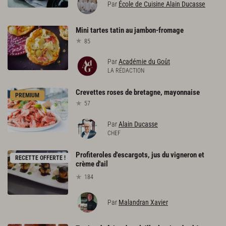
Par
École de Cuisine Alain Ducasse
Mini
tartes
tatin
au
jambon-fromage
85
Par
Académie du Goût
LA RÉDACTION
Crevettes
roses
de
bretagne,
mayonnaise
PREMIUM
57
Par
Alain Ducasse
CHEF
Profiteroles d'escargots, jus du vigneron et
RECETTE OFFERTE !
crème d'ail
184
Par
Malandran Xavier