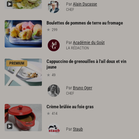
Par
Alain Ducasse
CHEF
Boulettes
de
pommes
de
terre
au
fromage
299
Par
Académie du Goût
LA RÉDACTION
Cappuccino de grenouilles à l'ail doux et vin
PREMIUM
jaune
49
Par
Bruno Oger
CHEF
Crème
brûlée
au
foie
gras
414
Par
Staub