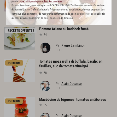
plus la
notre politique de protection des données
.
884
En vous inscrivant, vous acceptez qu'ACADEMIE DU GOUT utilise des traceurs d’ouverture
de courriel (“pixels”) afin d’adapter la fréquence de ses newsletters, de vous proposer des
Par
Denny Imbroisi
contenus plus pertinents, de mesurer la performance de ses newsletters et des publicités
CHEF
qu’elles peuvent contenir et de gérer ses listes de diffusion.
Pomme
Ariane
au
haddock
fumé
RECETTE OFFERTE !
74
Par
Pierre Lambinon
CHEF
Tomates mozzarella di buffala, basilic en
PREMIUM
feuilles, suc de tomate vinaigré
58
Par
Alain Ducasse
CHEF
Macédoine
de
légumes,
tomates
antiboises
PREMIUM
55
Par
Alain Ducasse