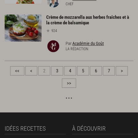
CHEF
Crème de mozzarella aux herbes fraîches et à
la crème de balsamique
924
Par
Académie du Goût
LA RÉDACTION
<<
<
2
3
4
5
6
7
>
>>
IDÉES RECETTES
À DÉCOUVRIR