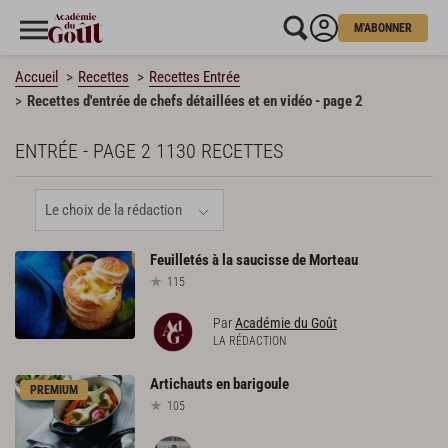
M'ABONNER
Accueil
Recettes
Recettes Entrée
Recettes d'entrée de chefs détaillées et en vidéo - page 2
ENTRÉE - PAGE 2
1130 RECETTES
Feuilletés
à
la
saucisse
de
Morteau
115
Par
Académie du Goût
LA RÉDACTION
Artichauts
en
barigoule
PREMIUM
105