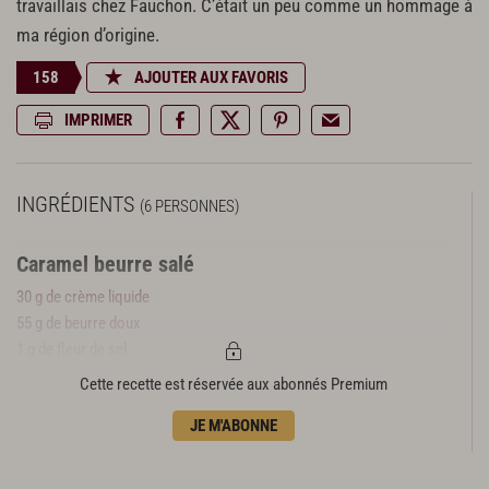
travaillais chez Fauchon. C’était un peu comme un hommage à
ma région d’origine.
158
AJOUTER AUX FAVORIS
IMPRIMER
INGRÉDIENTS
(6 PERSONNES)
Caramel beurre salé
30 g de crème liquide
55 g de beurre doux
1 g de fleur de sel
60 g de sucre semoule
Cette recette est réservée aux abonnés Premium
7,5 g de glucose
JE M'ABONNE
Crème caramel mascarpone
2,5 g de gélatine poudre