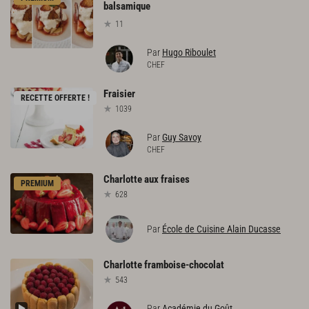
balsamique
11
Par
Hugo Riboulet
CHEF
Fraisier
RECETTE OFFERTE !
1039
Par
Guy Savoy
CHEF
Charlotte
aux
fraises
PREMIUM
628
Par
École de Cuisine Alain Ducasse
Charlotte
framboise-chocolat
543
Par
Académie du Goût