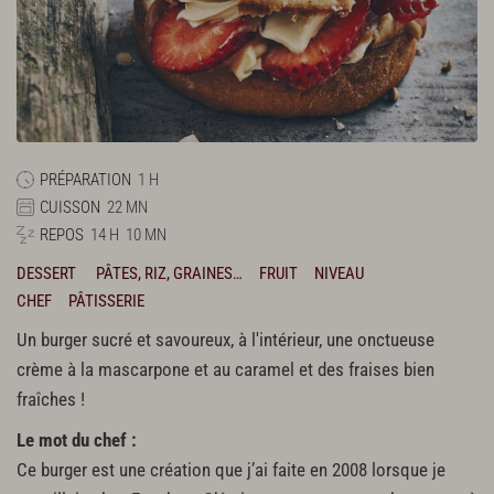
PRÉPARATION
1 H
CUISSON
22 MN
REPOS
14 H
10 MN
DESSERT
PÂTES, RIZ, GRAINES…
FRUIT
NIVEAU
CHEF
PÂTISSERIE
Un burger sucré et savoureux, à l'intérieur, une onctueuse
crème à la mascarpone et au caramel et des fraises bien
fraîches !
Le mot du chef :
Ce burger est une création que j’ai faite en 2008 lorsque je