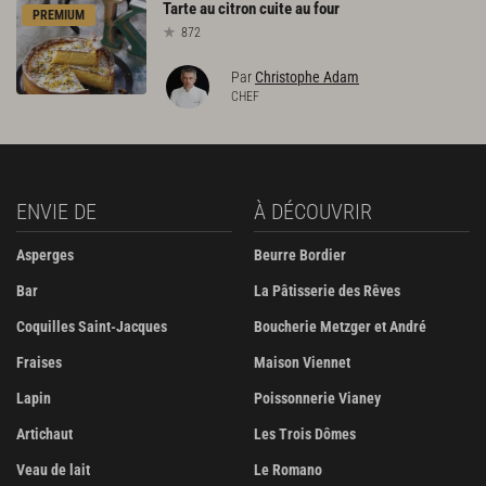
Tarte
au
citron
cuite
au
four
PREMIUM
872
Par
Christophe Adam
CHEF
ENVIE DE
À DÉCOUVRIR
Asperges
Beurre Bordier
Bar
La Pâtisserie des Rêves
Coquilles Saint-Jacques
Boucherie Metzger et André
Fraises
Maison Viennet
Lapin
Poissonnerie Vianey
Artichaut
Les Trois Dômes
Veau de lait
Le Romano