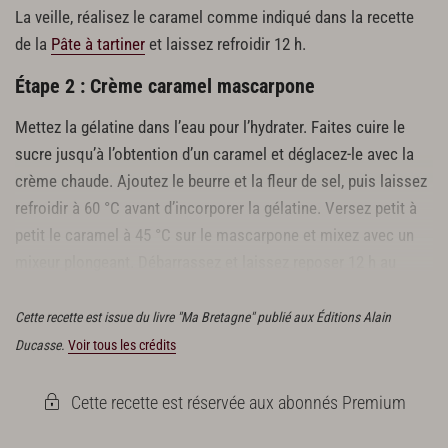
Finitions
La veille, réalisez le caramel comme indiqué dans la recette
12 fraises gariguettes
de la
Pâte à tartiner
et laissez refroidir 12 h.
Étape 2 : Crème caramel mascarpone
Mettez la gélatine dans l’eau pour l’hydrater. Faites cuire le
sucre jusqu’à l’obtention d’un caramel et déglacez-le avec la
crème chaude. Ajoutez le beurre et la fleur de sel, puis laissez
refroidir à 60 °C avant d’incorporer la gélatine. Versez petit à
petit le caramel à 45 °C sur le mascarpone et mixez avec un
mixeur plongeant. Débarrassez et laissez reposer 12 h au
frais.
Cette recette est issue du livre "Ma Bretagne" publié aux Éditions Alain
Ducasse.
Voir tous les crédits
Cette recette est réservée aux abonnés Premium