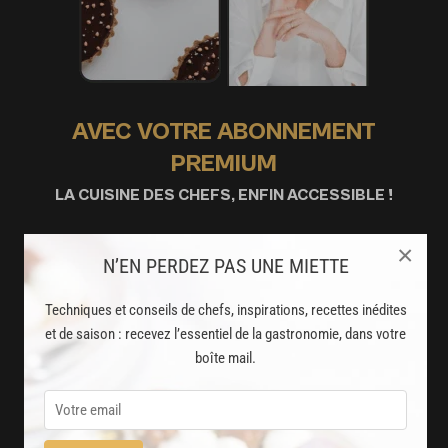
AVEC VOTRE ABONNEMENT
PREMIUM
LA CUISINE DES CHEFS, ENFIN ACCESSIBLE !
8000
×
recettes exclusives
N’EN PERDEZ PAS UNE MIETTE
partagées par vos chefs préférés
Techniques et conseils de chefs, inspirations, recettes inédites
2000
vidéos de recettes
et de saison : recevez l’essentiel de la gastronomie, dans votre
boîte mail.
et techniques de cuisine et pâtisserie
Des nouveautés
disponibles chaque semaine