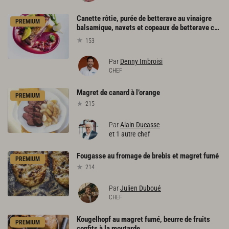
Canette rôtie, purée de betterave au vinaigre
PREMIUM
balsamique, navets et copeaux de betterave couleur
153
Par
Denny Imbroisi
CHEF
Magret
de
canard
à
l’orange
PREMIUM
215
Par
Alain Ducasse
et 1 autre chef
Fougasse
au
fromage
de
brebis
et
magret
fumé
PREMIUM
214
Par
Julien Duboué
CHEF
Kougelhopf au magret fumé, beurre de fruits
PREMIUM
confits à la moutarde