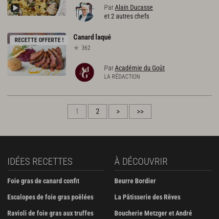
Par
Alain Ducasse
et 2 autres chefs
Canard
laqué
RECETTE OFFERTE !
362
Par
Académie du Goût
LA RÉDACTION
1
2
>
>>
IDÉES RECETTES
À DÉCOUVRIR
Foie gras de canard confit
Beurre Bordier
Escalopes de foie gras poêlées
La Pâtisserie des Rêves
Ravioli de foie gras aux truffes
Boucherie Metzger et André