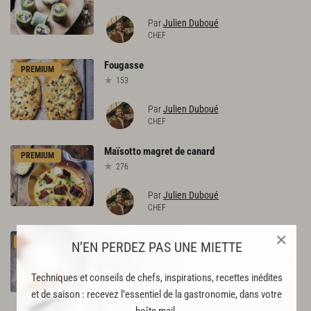
Par
Julien Duboué
CHEF
Fougasse
PREMIUM
153
Par
Julien Duboué
CHEF
Maïsotto
magret
de
canard
PREMIUM
276
Par
Julien Duboué
CHEF
×
Magret
de
canard
PREMIUM
N’EN PERDEZ PAS UNE MIETTE
516
Techniques et conseils de chefs, inspirations, recettes inédites
Par
Akrame Benallal
et de saison : recevez l’essentiel de la gastronomie, dans votre
CHEF
boîte mail.