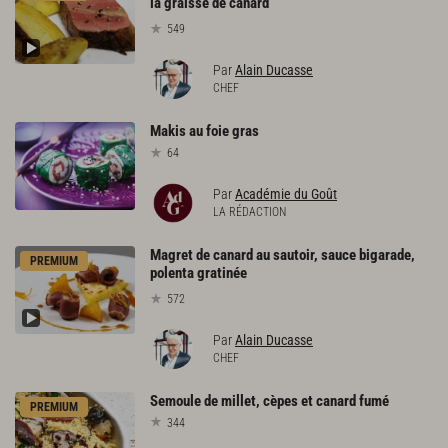
la graisse de canard
549
Par
Alain Ducasse
CHEF
Makis
au
foie
gras
64
Par
Académie du Goût
LA RÉDACTION
Magret de canard au sautoir, sauce bigarade,
PREMIUM
polenta gratinée
572
Par
Alain Ducasse
CHEF
Semoule
de
millet,
cèpes
et
canard
fumé
PREMIUM
344