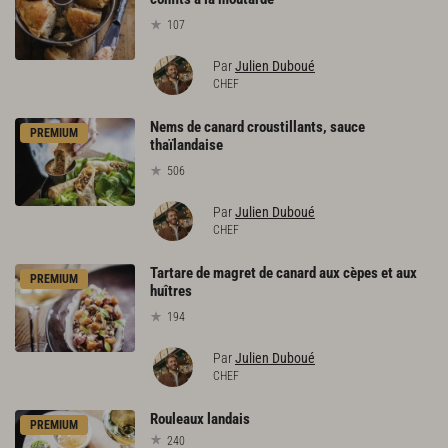
107
Par
Julien Duboué
CHEF
Nems de canard croustillants, sauce
PREMIUM
thaïlandaise
506
Par
Julien Duboué
CHEF
Tartare de magret de canard aux cèpes et aux
PREMIUM
huîtres
194
Par
Julien Duboué
CHEF
Rouleaux
landais
PREMIUM
240