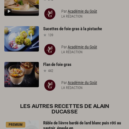
Par
Académie du Goût
LA RÉDACTION
Sucettes
de
foie
gras
à
la
pistache
139
Par
Académie du Goût
LA RÉDACTION
Flan
de
foie
gras
442
Par
Académie du Goût
LA RÉDACTION
LES AUTRES RECETTES DE ALAIN
DUCASSE
Râble de lièvre bardé de lard blanc puis rôti au
PREMIUM
sautoir, épaule en