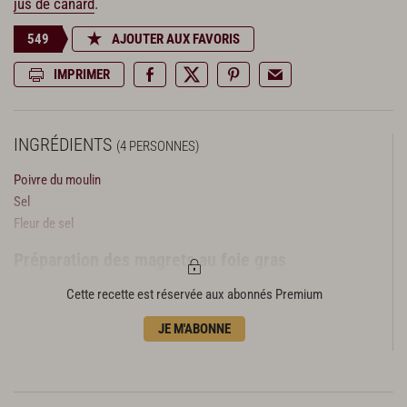
jus de canard
.
549
AJOUTER AUX FAVORIS
IMPRIMER
INGRÉDIENTS
(4 PERSONNES)
Poivre du moulin
Sel
Fleur de sel
Préparation des magrets au foie gras
1 foie gras de canard de 500 g environ déveiné
Cette recette est réservée aux abonnés Premium
2 gros magrets de canard de 300 g environ
JE M'ABONNE
Préparation des pommes de terre
4 grosses pommes de terre (Bintje)
2 gousses d’ail