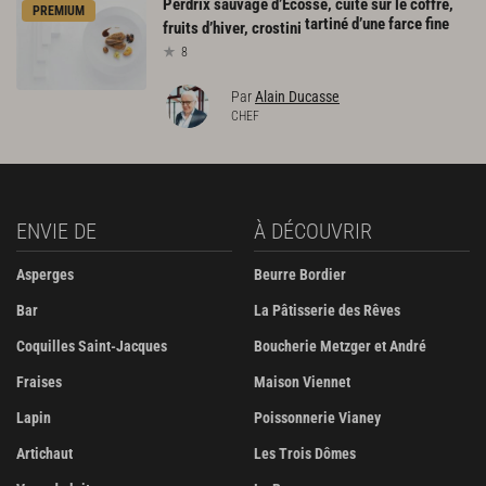
Perdrix sauvage d’Ecosse, cuite sur le coffre,
PREMIUM
tartiné d’une farce fine
fruits d’hiver, crostini
8
Par
Alain Ducasse
CHEF
ENVIE DE
À DÉCOUVRIR
Asperges
Beurre Bordier
Bar
La Pâtisserie des Rêves
Coquilles Saint-Jacques
Boucherie Metzger et André
Fraises
Maison Viennet
Lapin
Poissonnerie Vianey
Artichaut
Les Trois Dômes