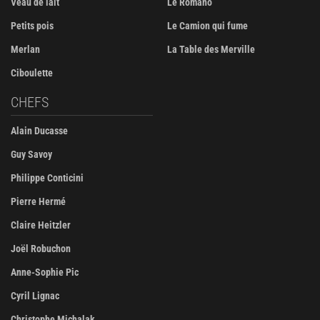
Veau de lait
Le Romano
Petits pois
Le Camion qui fume
Merlan
La Table des Merville
Ciboulette
CHEFS
Alain Ducasse
Guy Savoy
Philippe Conticini
Pierre Hermé
Claire Heitzler
Joël Robuchon
Anne-Sophie Pic
Cyril Lignac
Christophe Michalak