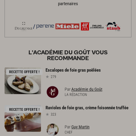
partenaires
L'ACADÉMIE DU GOÛT VOUS
RECOMMANDE
Escalopes
de
foie
gras
poêlées
RECETTE OFFERTE !
279
Par
Académie du Goût
LA RÉDACTION
Ravioles
de
foie
gras,
crème
foisonnée
truffée
RECETTE OFFERTE !
323
Par
Guy Martin
CHEF