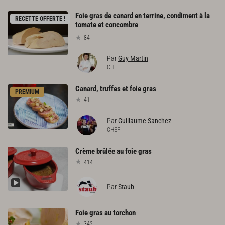
Foie gras de canard en terrine, condiment à la
RECETTE OFFERTE !
tomate et concombre
84
Par
Guy Martin
CHEF
Canard,
truffes
et
foie
gras
PREMIUM
41
Par
Guillaume Sanchez
CHEF
Crème
brûlée
au
foie
gras
414
Par
Staub
Foie
gras
au
torchon
342