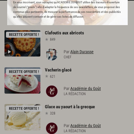
En vous inscrivant, vous acceptez qu'ACADEMIE DU GOUT utilise des traceurs d’ouverture
de courriel (“pixels”) afin d’adapter la fréquence de ses newsletters, de vous proposer des
contenus plus pertinents, de mesurer la performance de ses newsletters et des publicités
L'ACADÉMIE DU GOÛT VOUS
qu’elles peuvent contenir et de gérer ses listes de diffusion.
RECOMMANDE
Clafoutis
aux
abricots
RECETTE OFFERTE !
849
Par
Alain Ducasse
CHEF
Vacherin
glacé
RECETTE OFFERTE !
621
Par
Académie du Goût
LA RÉDACTION
Glace
au
yaourt
à
la
grecque
RECETTE OFFERTE !
328
Par
Académie du Goût
LA RÉDACTION