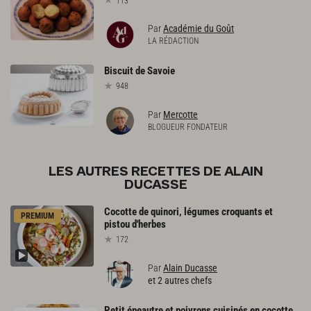
113
Par
Académie du Goût
LA RÉDACTION
Biscuit
de
Savoie
948
Par
Mercotte
BLOGUEUR FONDATEUR
LES AUTRES RECETTES DE ALAIN
DUCASSE
Cocotte
de
quinori,
légumes
croquants
et
PREMIUM
pistou
d'herbes
172
Par
Alain Ducasse
et 2 autres chefs
Petit
épeautre
et
poivrons
cuisinés
en
cocotte