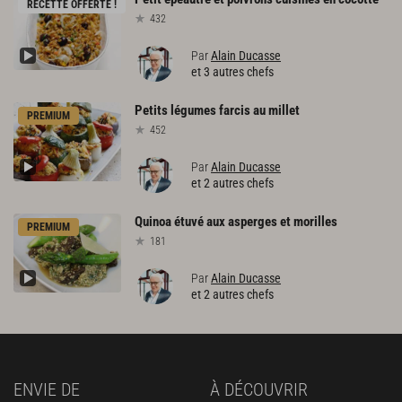
RECETTE OFFERTE !
432
Par
Alain Ducasse
et 3 autres chefs
Petits
légumes
farcis
au
millet
PREMIUM
452
Par
Alain Ducasse
et 2 autres chefs
Quinoa
étuvé
aux
asperges
et
morilles
PREMIUM
181
Par
Alain Ducasse
et 2 autres chefs
ENVIE DE
À DÉCOUVRIR