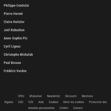
Philippe Conticini
Pierre Hermé
Claire Heitzler
Joël Robuchon
Anne-Sophie Pic
Cyril Lignac
Christophe Michalak
Paul Bocuse
Frédéric Vardon
Offrir
M'abonner
Newsletter
Découvrir
Mentions
légales
CGU
CGV
Aide
Cookies
Gérer les cookies
Protection des
données personnelles
Crédits
Contact