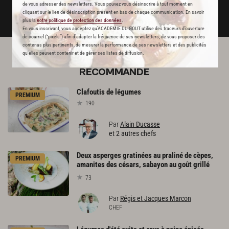
de vous adresser des newsletters. Vous pouvez vous désinscrire à tout moment en
cliquant sur le lien de désinscription présent en bas de chaque communication. En savoir
DÉJÀ ABONNÉ(E) ? JE ME CONNECTE
plus la
notre politique de protection des données
.
En vous inscrivant, vous acceptez qu'ACADEMIE DU GOUT utilise des traceurs d’ouverture
de courriel (“pixels”) afin d’adapter la fréquence de ses newsletters, de vous proposer des
contenus plus pertinents, de mesurer la performance de ses newsletters et des publicités
qu’elles peuvent contenir et de gérer ses listes de diffusion.
L'ACADÉMIE DU GOÛT VOUS
RECOMMANDE
Clafoutis
de
légumes
PREMIUM
190
Par
Alain Ducasse
et 2 autres chefs
Deux asperges gratinées au praliné de cèpes,
PREMIUM
amanites des césars, sabayon au goût grillé
73
Par
Régis et Jacques Marcon
CHEF