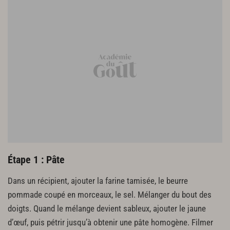
2 cl de lait
Fleur de sel et poivre du moulin
1 cl d’huile
Étape 1 : Pâte
Dans un récipient, ajouter la farine tamisée, le beurre
pommade coupé en morceaux, le sel. Mélanger du bout des
doigts. Quand le mélange devient sableux, ajouter le jaune
d’œuf, puis pétrir jusqu’à obtenir une pâte homogène. Filmer