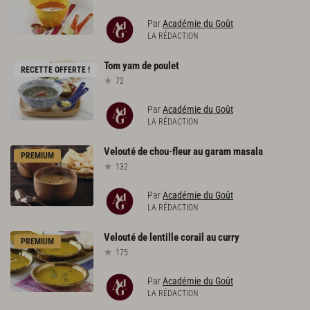
Par
Académie du Goût
LA RÉDACTION
Tom
yam
de
poulet
RECETTE OFFERTE !
72
Par
Académie du Goût
LA RÉDACTION
Velouté
de
chou-fleur
au
garam
masala
PREMIUM
132
Par
Académie du Goût
LA RÉDACTION
Velouté
de
lentille
corail
au
curry
PREMIUM
175
Par
Académie du Goût
LA RÉDACTION