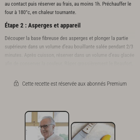
au contact puis réserver au frais, au moins 1h. Préchauffer le
four à 180°c, en chaleur tournante.
Étape 2 : Asperges et appareil
Découper la base fibreuse des asperges et plonger la partie
supérieure dans un volume d’eau bouillante salée pendant 2/3
minutes. Après cuisson, réserver dans un volume d’eau glacée
afin de conserver la couleur. Râper grossièrement le Beaufort,
réserver. Mélanger l’œuf avec la crème épaisse et le Beaufort.
Cette recette est réservée aux abonnés Premium