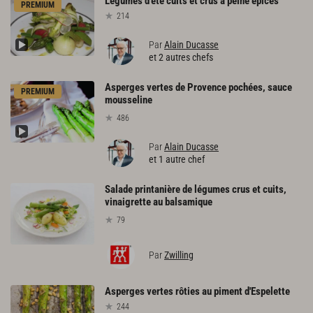
Légumes
d'été
cuits
et
crus
à
peine
épicés
PREMIUM
214
Par
Alain Ducasse
et 2 autres chefs
Asperges vertes de Provence pochées, sauce
PREMIUM
mousseline
486
Par
Alain Ducasse
et 1 autre chef
Salade printanière de légumes crus et cuits,
vinaigrette au balsamique
79
Par
Zwilling
Asperges
vertes
rôties
au
piment
d'Espelette
244