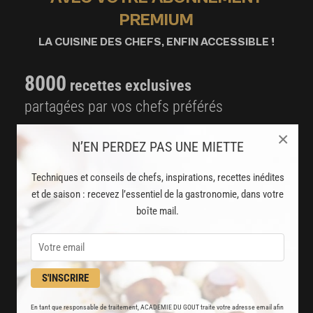
PREMIUM
LA CUISINE DES CHEFS, ENFIN ACCESSIBLE !
8000
recettes exclusives
partagées par vos chefs préférés
2000
×
vidéos de recettes
N’EN PERDEZ PAS UNE MIETTE
et techniques de cuisine et pâtisserie
Techniques et conseils de chefs, inspirations, recettes inédites
Des nouveautés
et de saison : recevez l’essentiel de la gastronomie, dans votre
boîte mail.
disponibles chaque semaine
Stop pub
un service garanti sans publicité
S'INSCRIRE
JE M'ABONNE
En tant que responsable de traitement, ACADEMIE DU GOUT traite votre adresse email afin