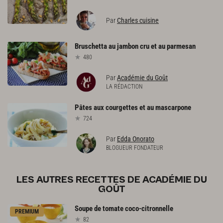
Par
Charles cuisine
Bruschetta
au
jambon
cru
et
au
parmesan
480
Par
Académie du Goût
LA RÉDACTION
Pâtes
aux
courgettes
et
au
mascarpone
724
Par
Edda Onorato
BLOGUEUR FONDATEUR
LES AUTRES RECETTES DE ACADÉMIE DU
GOÛT
Soupe
de
tomate
coco-citronnelle
PREMIUM
82