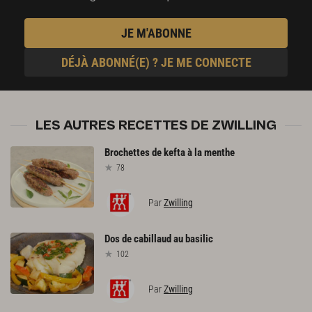
JE M'ABONNE
DÉJÀ ABONNÉ(E) ? JE ME CONNECTE
LES AUTRES RECETTES DE ZWILLING
Brochettes
de
kefta
à
la
menthe
78
Par
Zwilling
Dos
de
cabillaud
au
basilic
102
Par
Zwilling