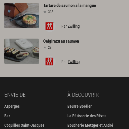
Tartare
de
saumon
à
la
mangue
313
Par
Zwilling
Onigirazu
au
saumon
28
Par
Zwilling
ENVIE DE
À DÉCOUVRIR
Asperges
Beurre Bordier
Bar
La Pâtisserie des Rêves
Coquilles Saint-Jacques
Boucherie Metzger et André