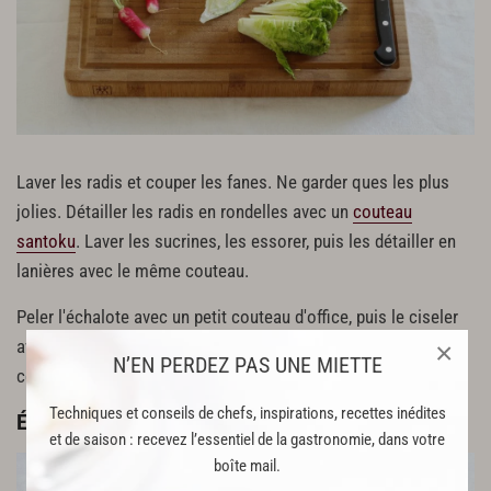
Laver les radis et couper les fanes. Ne garder ques les plus
jolies. Détailler les radis en rondelles avec un
couteau
santoku
. Laver les sucrines, les essorer, puis les détailler en
lanières avec le même couteau.
Peler l'échalote avec un petit couteau d'office, puis le ciseler
×
avec un couteau filet de sole. Ciseler la ciboulette avec un
N’EN PERDEZ PAS UNE MIETTE
couteau à légumes ou un santoku.
Techniques et conseils de chefs, inspirations, recettes inédites
Étape 2 : Préparation de la vinaigrette
et de saison : recevez l’essentiel de la gastronomie, dans votre
boîte mail.