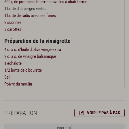
600 g de pommes de terre nouvelles à chair ferme
1 botte d’asperges vertes
1 botte de radis avec ses fanes
2 sucrines
3 carottes
Préparation de la vinaigrette
4 c. à s. d'huile d'olive vierge-extra
2 c. à s. de vinaigre balsamique
1 échalote
1/2 botte de ciboulette
Sel
Poivre du moulin
PRÉPARATION
VOIR LE PAS À PAS