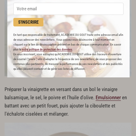
S'INSCRIRE
En tant que responsable de traitement, ACADEMIE DU GOUT traite votre adresse email afin
de vous adresser des newsletters. Vous pouvez vous désinscrire à tout moment en
cliquant sur le lien de désinscription présent en bas de chaque communication. En savoir
plus la
notre politique de protection des données
.
En vous inscrivant, vous acceptez qu'ACADEMIE DU GOUT utilise des traceurs d’ouverture
de courriel (“pixels”) afin d’adapter la fréquence de ses newsletters, de vous proposer des
contenus plus pertinents, de mesurer la performance de ses newsletters et des publicités
qu’elles peuvent contenir et de gérer ses listes de diffusion.
Préparer la vinaigrette en versant dans un bol le vinaigre
balsamique, le sel, le poivre et l'huile d'olive.
Emulsionner
en
battant avec un petit fouet, puis ajouter la ciboulette et
l'échalote ciselées et mélanger.