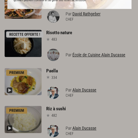
qu’elles peuvent contenir et de gérer ses listes de diffusion.
507
Par
David Rathgeber
CHEF
Risotto
nature
RECETTE OFFERTE !
483
Par
École de Cuisine Alain Ducasse
Paella
PREMIUM
334
Par
Alain Ducasse
CHEF
Riz
à
sushi
PREMIUM
482
Par
Alain Ducasse
CHEF