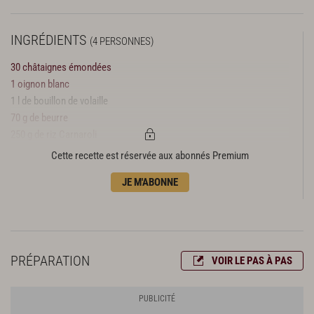
INGRÉDIENTS
(4 PERSONNES)
30 châtaignes émondées
1 oignon blanc
1 l de bouillon de volaille
70 g de beurre
250 g de riz Carnaroli
1 grain de poivre long
Cette recette est réservée aux abonnés Premium
1 branche de fenouil sec 20 cl de jus de volaille
JE M'ABONNE
4 fines tranches de pancetta
60 g de pecorino sarde râpé
vinaigre de Barolo
huile d’olive
fleur de sel
PRÉPARATION
VOIR LE PAS À PAS
sel, poivre