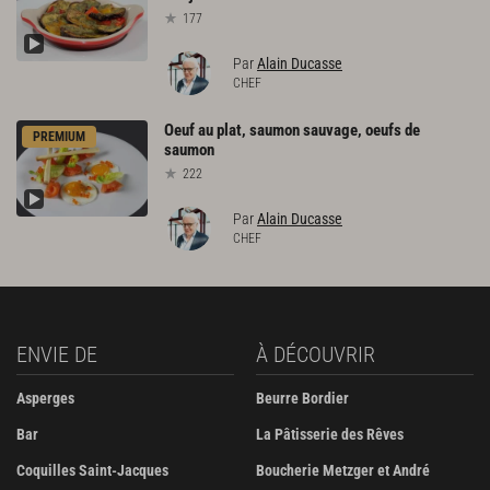
177
Par
Alain Ducasse
CHEF
Oeuf
au
plat,
saumon
sauvage,
oeufs
de
PREMIUM
saumon
222
Par
Alain Ducasse
CHEF
ENVIE DE
À DÉCOUVRIR
Asperges
Beurre Bordier
Bar
La Pâtisserie des Rêves
Coquilles Saint-Jacques
Boucherie Metzger et André