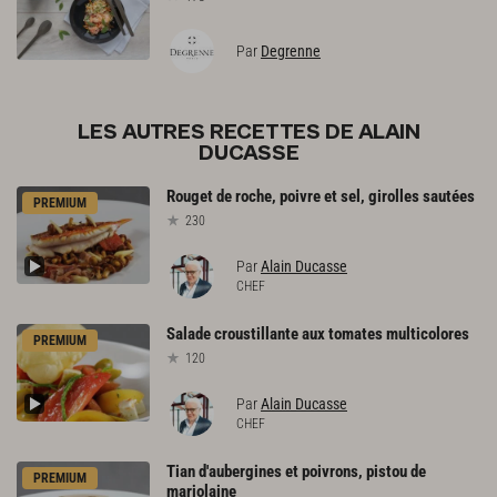
Par
Degrenne
LES AUTRES RECETTES DE ALAIN
DUCASSE
Rouget
de
roche,
poivre
et
sel,
girolles
sautées
PREMIUM
230
Par
Alain Ducasse
CHEF
Salade
croustillante
aux
tomates
multicolores
PREMIUM
120
Par
Alain Ducasse
CHEF
Tian
d'aubergines
et
poivrons,
pistou
de
PREMIUM
marjolaine