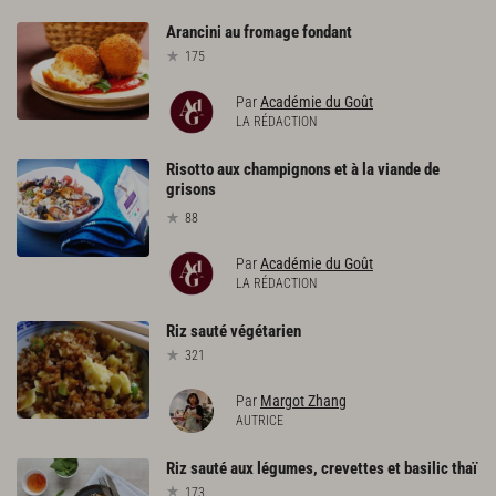
Arancini
au
fromage
fondant
175
Par
Académie du Goût
LA RÉDACTION
Risotto aux champignons et à la viande de
grisons
88
Par
Académie du Goût
LA RÉDACTION
Riz
sauté
végétarien
321
Par
Margot Zhang
AUTRICE
Riz
sauté
aux
légumes,
crevettes
et
basilic
thaï
173