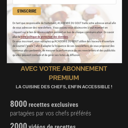
S'INSCRIRE
En tant que responsable de traitement, ACADEMIE DU GOUT traite votre adresse email afin
de vous adresser des newsletters. Vous pouvez vous désinscrire à tout moment en
cliquant sur le lien de désinscription présent en bas de chaque communication. En savoir
plus la
notre politique de protection des données
.
En vous inscrivant, vous acceptez qu'ACADEMIE DU GOUT utilise des traceurs d’ouverture
de courriel (“pixels”) afin d’adapter la fréquence de ses newsletters, de vous proposer des
contenus plus pertinents, de mesurer la performance de ses newsletters et des publicités
qu’elles peuvent contenir et de gérer ses listes de diffusion.
AVEC VOTRE ABONNEMENT
PREMIUM
LA CUISINE DES CHEFS, ENFIN ACCESSIBLE !
8000
recettes exclusives
partagées par vos chefs préférés
2000
vidéos de recettes