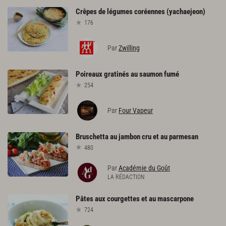
Crêpes
de
légumes
coréennes
(yachaejeon)
176
Par
Zwilling
Poireaux
gratinés
au
saumon
fumé
254
Par
Four Vapeur
Bruschetta
au
jambon
cru
et
au
parmesan
480
Par
Académie du Goût
LA RÉDACTION
Pâtes
aux
courgettes
et
au
mascarpone
724