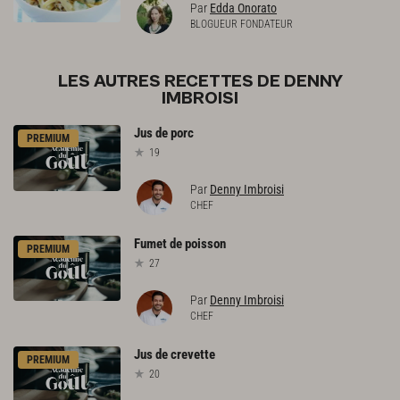
Par
Edda Onorato
BLOGUEUR FONDATEUR
LES AUTRES RECETTES DE DENNY
IMBROISI
Jus
de
porc
PREMIUM
19
Par
Denny Imbroisi
CHEF
Fumet
de
poisson
PREMIUM
27
Par
Denny Imbroisi
CHEF
Jus
de
crevette
PREMIUM
20