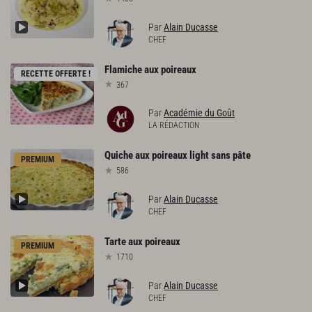
Par
Alain Ducasse
CHEF
Flamiche
aux
poireaux
RECETTE OFFERTE !
367
Par
Académie du Goût
LA RÉDACTION
Quiche
aux
poireaux
light
sans
pâte
PREMIUM
586
Par
Alain Ducasse
CHEF
Tarte
aux
poireaux
PREMIUM
1710
Par
Alain Ducasse
CHEF