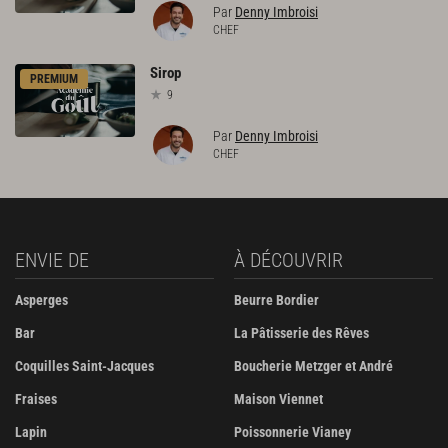
Par
Denny Imbroisi
CHEF
Sirop
PREMIUM
9
Par
Denny Imbroisi
CHEF
ENVIE DE
À DÉCOUVRIR
Asperges
Beurre Bordier
Bar
La Pâtisserie des Rêves
Coquilles Saint-Jacques
Boucherie Metzger et André
Fraises
Maison Viennet
Lapin
Poissonnerie Vianey