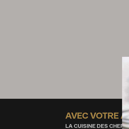
80 g de sucre
200 g de vin blanc
3 feuilles de gélatine
Garniture
600 g de mirabelles
15 cl de vin blanc
50 g d’amandes fraîches
beurre
sucre semoule
sucre glace
AVEC VOTRE 
LA CUISINE DES CHEFS,