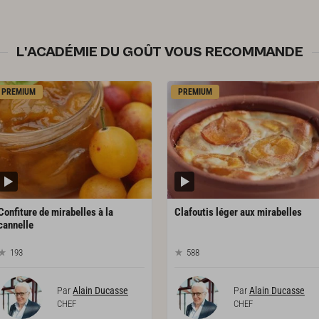
L'ACADÉMIE DU GOÛT VOUS RECOMMANDE
PREMIUM
PREMIUM
Confiture de mirabelles à la
Clafoutis
léger
aux
mirabelles
cannelle
193
588
Par
Alain Ducasse
Par
Alain Ducasse
CHEF
CHEF