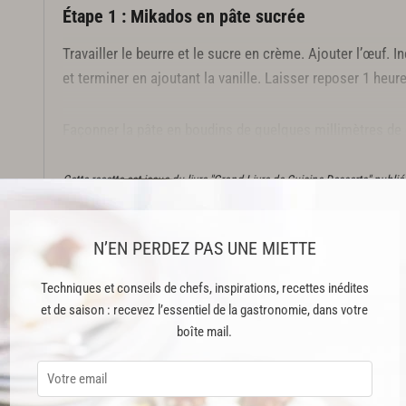
Étape 1 : Mikados en pâte sucrée
Travailler le beurre et le sucre en crème. Ajouter l’œuf. 
et terminer en ajoutant la vanille. Laisser reposer 1 heure
Façonner la pâte en boudins de quelques millimètres de 
laisser reposer 1 heure à température ambiante.
Cette recette est issue du livre "Grand Livre de Cuisine Desserts" publi
crédits
N’EN PERDEZ PAS UNE MIETTE
Cette recette est réservée aux abonnés Premium
Techniques et conseils de chefs, inspirations, recettes inédites
et de saison : recevez l’essentiel de la gastronomie, dans votre
boîte mail.
ABONNEMENT PREMIUM
 ENFIN ACCESSIBLE !