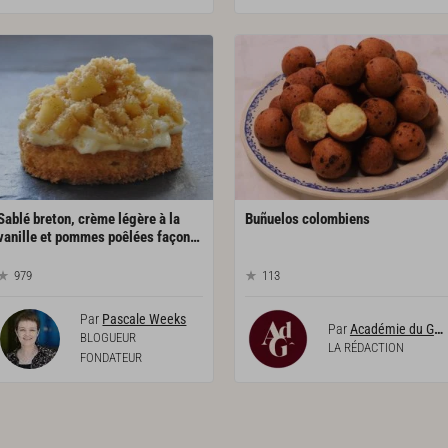
Sablé breton, crème légère à la
Buñuelos
colombiens
vanille et pommes poêlées façon tartelette
979
113
Par
Pascale Weeks
Par
Académie du Goût
BLOGUEUR
LA RÉDACTION
FONDATEUR