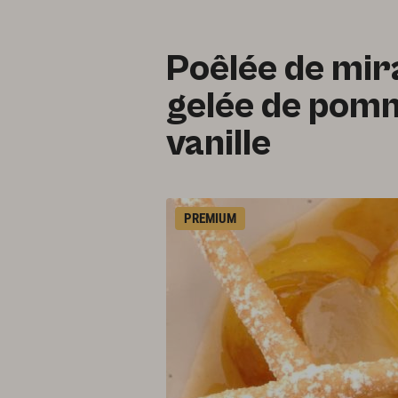
Poêlée de mira
gelée de pomm
vanille
PREMIUM