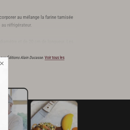
Incorporer au mélange la farine tamisée
 au réfrigérateur.
diamètre et de 20 cm de longueur. Les
é aux Éditions Alain Ducasse.
Voir tous les
×