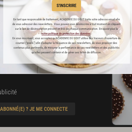
S'INSCRIRE
es
En tant que responsable de traitement, ACADEMIE DU GOUT traite votre adresse email afin
préférés
de vous adresser des newsletters. Vous pouvez vous désinscrire à tout moment en cliquant
sur le lien de désinscription présent en bas de chaque communication. En savoir plus la
notre politique de protection des données
.
s
En vous inscrivant, vous acceptez qu'ACADEMIE DU GOUT utilise des traceurs d’ouverture de
courriel (“pixels”) afin d’adapter la fréquence de ses newsletters, de vous proposer des
t pâtisserie
contenus plus pertinents, de mesurer la performance de ses newsletters et des publicités
qu’elles peuvent contenir et de gérer ses listes de diffusion.
ine
blicité
 ABONNÉ(E) ? JE ME CONNECTE