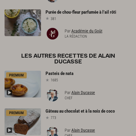
Purée
de
chou-fleur
parfumée
à
l’ail
rôti
381
Par
Académie du Goût
LA RÉDACTION
LES AUTRES RECETTES DE ALAIN
DUCASSE
Pasteis
de
nata
PREMIUM
1685
Par
Alain Ducasse
CHEF
Gâteau
au
chocolat
et
à
la
noix
de
coco
PREMIUM
773
Par
Alain Ducasse
CHEF