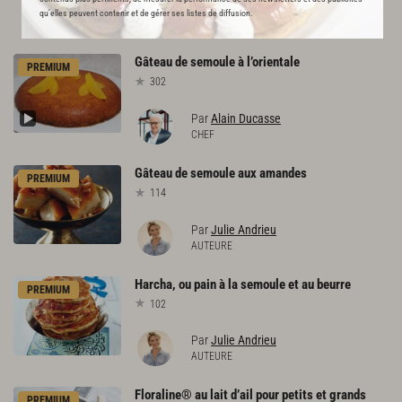
L'ACADÉMIE DU GOÛT VOUS
qu’elles peuvent contenir et de gérer ses listes de diffusion.
RECOMMANDE
Gâteau
de
semoule
à
l’orientale
PREMIUM
302
Par
Alain Ducasse
CHEF
Gâteau
de
semoule
aux
amandes
PREMIUM
114
Par
Julie Andrieu
AUTEURE
Harcha,
ou
pain
à
la
semoule
et
au
beurre
PREMIUM
102
Par
Julie Andrieu
AUTEURE
Floraline®
au
lait
d’ail
pour
petits
et
grands
PREMIUM