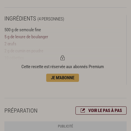
INGRÉDIENTS
(4 PERSONNES)
500 g de semoule fine
5 g de levure de boulanger
2 œufs
2 g de cumin en poudre
10 cébettes
15 cl de bouillon de volaille
Cette recette est réservée aux abonnés Premium
8 pétales de tomate confite
JE M'ABONNE
huile d’olive
sel, poivre
PRÉPARATION
VOIR LE PAS À PAS