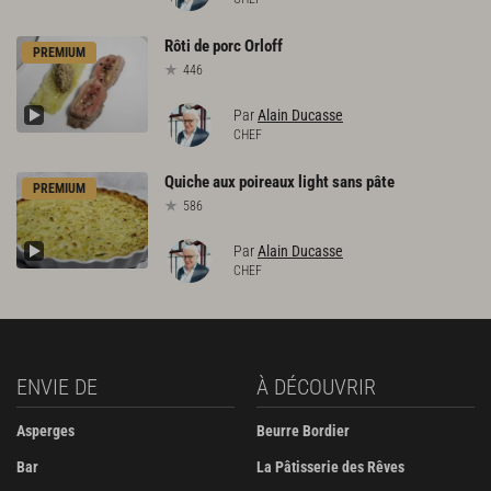
Rôti
de
porc
Orloff
PREMIUM
446
Par
Alain Ducasse
CHEF
Quiche
aux
poireaux
light
sans
pâte
PREMIUM
586
Par
Alain Ducasse
CHEF
ENVIE DE
À DÉCOUVRIR
Asperges
Beurre Bordier
Bar
La Pâtisserie des Rêves