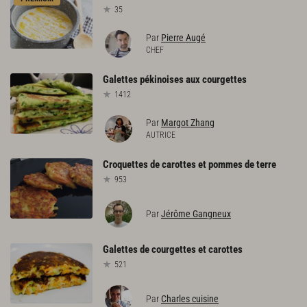
35
Par
Pierre Augé
CHEF
Galettes
pékinoises
aux
courgettes
1412
Par
Margot Zhang
AUTRICE
Croquettes
de
carottes
et
pommes
de
terre
953
Par
Jérôme Gangneux
Galettes
de
courgettes
et
carottes
521
Par
Charles cuisine