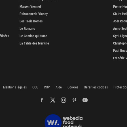
Maison Viennet
Pierre He
Poissonnerie Vianey
Claire Hei
Les Trois Dômes
Joël Rob
Le Romano
Anne-Soph
élisées
Le Camion qui fume
Cyril Lign
La Table des Merville
Christoph
Paul Boc
Frédéric 
Mentions légales
CGU
CGV
Aide
Cookies
Gérer les cookies
Protectio