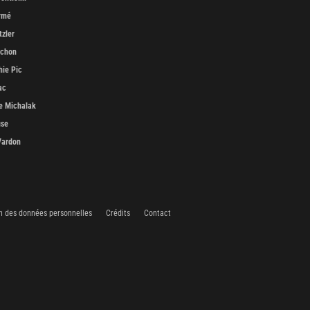
rmé
tzler
uchon
ie Pic
ac
e Michalak
use
Vardon
n des données personnelles
Crédits
Contact