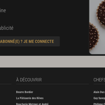
ine
blicité
 ABONNÉ(E) ? JE ME CONNECTE
À DÉCOUVRIR
CHEF
Beurre Bordier
Alain Duc
La Pâtisserie des Rêves
Guy Savoy
Boucherie Metzger et André
Philippe C