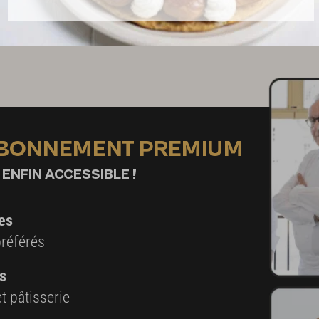
BLOGUEUR
Par
Charles cuisine
FONDATEUR
ABONNEMENT PREMIUM
 ENFIN ACCESSIBLE !
es
préférés
s
t pâtisserie