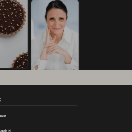
S
asse
onticini