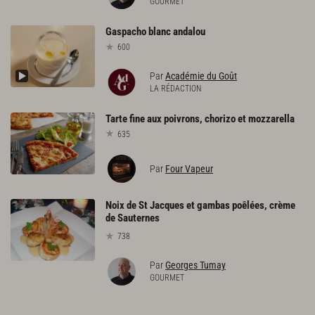
GOURMET
Gaspacho
blanc
andalou
600
Par
Académie du Goût
LA RÉDACTION
Tarte
fine
aux
poivrons,
chorizo
et
mozzarella
635
Par
Four Vapeur
Noix de St Jacques et gambas poêlées, crème
de Sauternes
738
Par
Georges Tumay
GOURMET