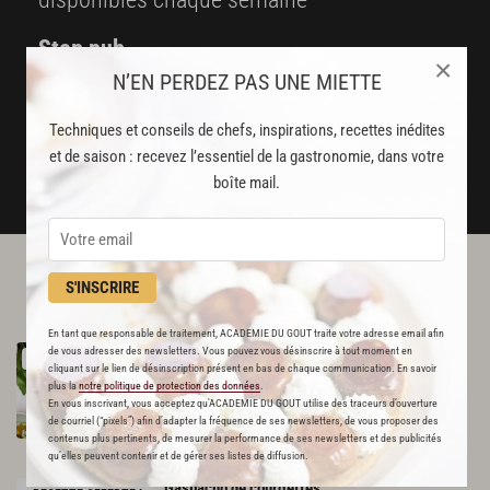
Stop pub
×
un service garanti sans publicité
N’EN PERDEZ PAS UNE MIETTE
Techniques et conseils de chefs, inspirations, recettes inédites
JE M'ABONNE
et de saison : recevez l’essentiel de la gastronomie, dans votre
boîte mail.
DÉJÀ ABONNÉ(E) ? JE ME CONNECTE
L'ACADÉMIE DU GOÛT VOUS
S'INSCRIRE
RECOMMANDE
En tant que responsable de traitement, ACADEMIE DU GOUT traite votre adresse email afin
Tartare
de
concombres,
avocat
et
mangue
de vous adresser des newsletters. Vous pouvez vous désinscrire à tout moment en
RECETTE OFFERTE !
cliquant sur le lien de désinscription présent en bas de chaque communication. En savoir
619
plus la
notre politique de protection des données
.
En vous inscrivant, vous acceptez qu'ACADEMIE DU GOUT utilise des traceurs d’ouverture
Par
Angèle Ferreux-Maeght
de courriel (“pixels”) afin d’adapter la fréquence de ses newsletters, de vous proposer des
contenus plus pertinents, de mesurer la performance de ses newsletters et des publicités
CHEF
qu’elles peuvent contenir et de gérer ses listes de diffusion.
Gaspacho
de
courgettes