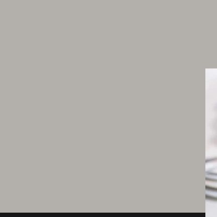
1 cl de vinaigre
10 g de sel
5 g de tilleul séché
Consommé de mulet
10 g de sucre semoule
15 g de sel
1 g de tilleul séché
1 blanc de poireau
10 g de champignons de Paris
1 échalote
2 cl de vin blanc
Huile d'olive
Dressage