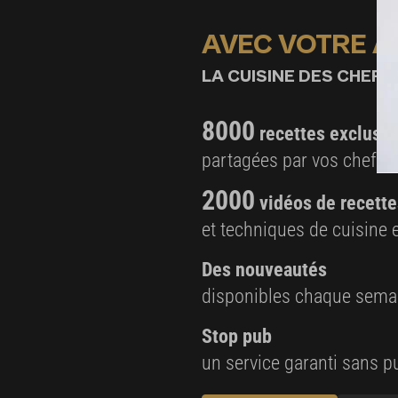
1 botte de radis de différentes couleurs
AVEC VOTRE 
Pousses de shiso
LA CUISINE DES CHEFS,
Fleurs de pensée
8000
recettes exclusiv
partagées par vos chefs 
2000
vidéos de recette
et techniques de cuisine e
Des nouveautés
disponibles chaque sema
Stop pub
un service garanti sans pu