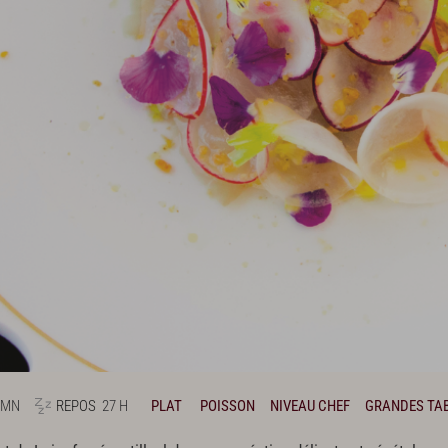
 MN
REPOS
27 H
PLAT
POISSON
NIVEAU CHEF
GRANDES TA