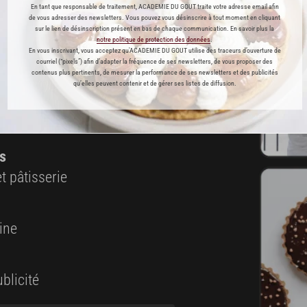
En tant que responsable de traitement, ACADEMIE DU GOUT traite votre adresse email afin
de vous adresser des newsletters. Vous pouvez vous désinscrire à tout moment en cliquant
ABONNEMENT PREMIUM
sur le lien de désinscription présent en bas de chaque communication. En savoir plus la
notre politique de protection des données
.
En vous inscrivant, vous acceptez qu'ACADEMIE DU GOUT utilise des traceurs d’ouverture de
 ENFIN ACCESSIBLE !
courriel (“pixels”) afin d’adapter la fréquence de ses newsletters, de vous proposer des
contenus plus pertinents, de mesurer la performance de ses newsletters et des publicités
qu’elles peuvent contenir et de gérer ses listes de diffusion.
es
préférés
s
t pâtisserie
ine
blicité