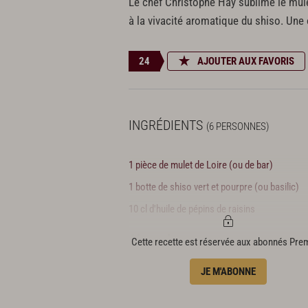
Le chef Christophe Hay sublime le mulet
à la vivacité aromatique du shiso. Une o
24
AJOUTER AUX FAVORIS
INGRÉDIENTS
(6 PERSONNES)
1 pièce de mulet de Loire (ou de bar)
1 botte de shiso vert et pourpre (ou basilic)
10 cl d'huile de pépins de raisins
Aigre-douce
Cette recette est réservée aux abonnés Pr
30 g de sucre semoule
JE M'ABONNE
20 g de miel
1 cl d'eau