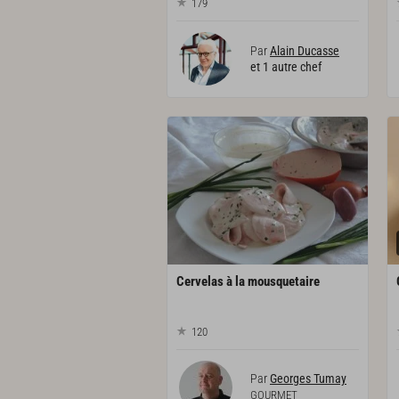
179
Par
Alain Ducasse
et 1 autre chef
Cervelas
à
la
mousquetaire
120
Par
Georges Tumay
GOURMET