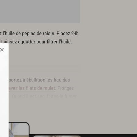
 l'huile de pépins de raisin. Placez 24h
issez égoutter pour filtrer l'huile.
×
ôté, portez à ébullition les liquides
ais.
Levez les filets de mulet
. Plongez
rais. Quand il est sec, faites-le fumer
ur le dressage.