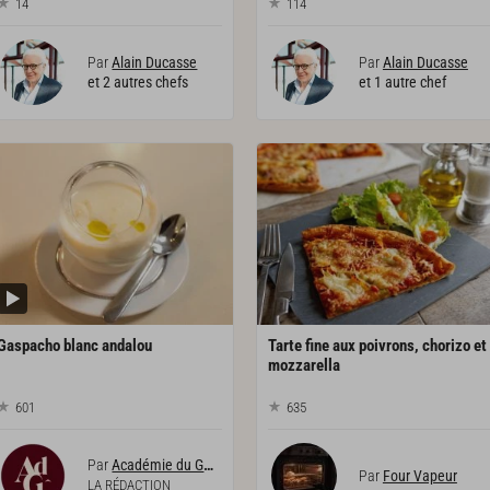
14
114
Par
Alain Ducasse
Par
Alain Ducasse
et 2 autres chefs
et 1 autre chef
Gaspacho
blanc
andalou
Tarte fine aux poivrons, chorizo et
mozzarella
601
635
Par
Académie du Goût
Par
Four Vapeur
LA RÉDACTION