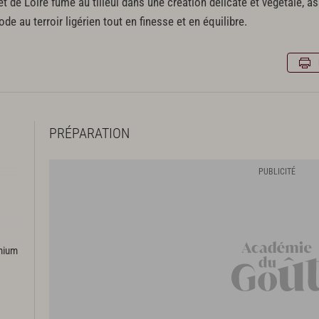
 de Loire fumé au tilleul dans une création délicate et végétale, as
de au terroir ligérien tout en finesse et en équilibre.
PRÉPARATION
emium