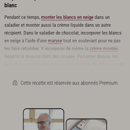
blanc
Pendant ce temps,
monter les blancs en neige
dans un
saladier et monter aussi la crème liquide dans un autre
récipient. Dans le saladier de chocolat, incorporer les blancs
en neige à l’aide d’une
maryse
tout en soulevant pour ne pas
les faire retomber. Y incorporer de même la
crème montée
.
Répartir la mousse dans des coupes. Parsemer dessus les
pistaches concassées et servir tout de suite. Ou bien réserver
les bols au réfrigérateur jusqu’au moment de les servir.
Cette recette est réservée aux abonnés Premium