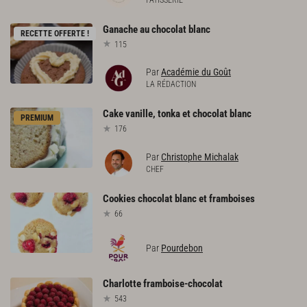
Ganache
au
chocolat
blanc
RECETTE OFFERTE !
115
Par
Académie du Goût
LA RÉDACTION
Cake
vanille,
tonka
et
chocolat
blanc
PREMIUM
176
Par
Christophe Michalak
CHEF
Cookies
chocolat
blanc
et
framboises
66
Par
Pourdebon
Charlotte
framboise-chocolat
543