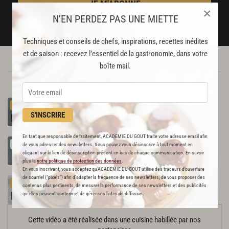
JE M'ABONNE
×
N’EN PERDEZ PAS UNE MIETTE
DÉJÀ ABONNÉ(E) ? JE ME CONNECTE
Techniques et conseils de chefs, inspirations, recettes inédites
et de saison : recevez l’essentiel de la gastronomie, dans votre
boîte mail.
VERRINES EN FÊTE
Smoothie
carotte,
gingembre,
miel
PREMIUM
S'INSCRIRE
En tant que responsable de traitement, ACADEMIE DU GOUT traite votre adresse email afin
Vacherin
exotique
RECETTE OFFERTE !
de vous adresser des newsletters. Vous pouvez vous désinscrire à tout moment en
cliquant sur le lien de désinscription présent en bas de chaque communication. En savoir
plus la
notre politique de protection des données
.
En vous inscrivant, vous acceptez qu'ACADEMIE DU GOUT utilise des traceurs d’ouverture
de courriel (“pixels”) afin d’adapter la fréquence de ses newsletters, de vous proposer des
Verrines
de
crevettes
et
houmous
à
la
pomme
PREMIUM
contenus plus pertinents, de mesurer la performance de ses newsletters et des publicités
qu’elles peuvent contenir et de gérer ses listes de diffusion.
Cette vidéo a été réalisée dans une cuisine habillée par nos