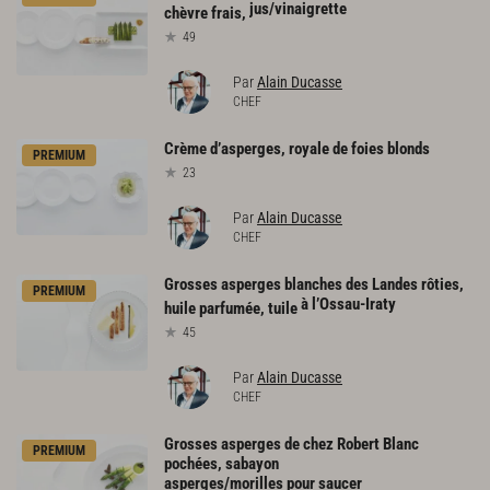
jus/vinaigrette
chèvre frais,
49
Par
Alain Ducasse
CHEF
Crème
d’asperges,
royale
de
foies
blonds
PREMIUM
23
Par
Alain Ducasse
CHEF
Grosses asperges blanches des Landes rôties,
PREMIUM
à l’Ossau-Iraty
huile parfumée, tuile
45
Par
Alain Ducasse
CHEF
Grosses asperges de chez Robert Blanc
PREMIUM
pochées, sabayon
asperges/morilles pour saucer