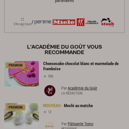
partenaires
L'ACADÉMIE DU GOÛT VOUS
RECOMMANDE
Cheesecake chocolat blanc et marmelade de
PREMIUM
framboise
506
Par
Académie du Goût
LA RÉDACTION
Mochi
au
matcha
PREMIUM
12
Par
Pâtisserie Tomo
PÂTISSERIE