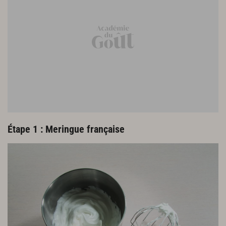
Assemblage
20 g de pâte de pistache pure
210 g de pâte de marron
Poudre de macaron (facultatif)
Sucre glace
Étape 1 : Meringue française