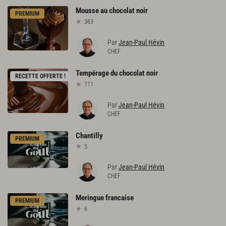
Mousse
au
chocolat
noir
PREMIUM
363
Par
Jean-Paul Hévin
CHEF
Tempérage
du
chocolat
noir
RECETTE OFFERTE !
111
Par
Jean-Paul Hévin
CHEF
Chantilly
PREMIUM
5
Par
Jean-Paul Hévin
CHEF
Meringue
francaise
PREMIUM
6