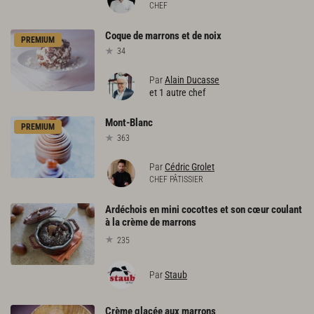
CHEF
Coque
de
marrons
et
de
noix
PREMIUM
34
Par
Alain Ducasse
et 1 autre chef
Mont-Blanc
PREMIUM
363
Par
Cédric Grolet
CHEF PÂTISSIER
Ardéchois en mini cocottes et son cœur coulant
à la crème de marrons
235
Par
Staub
Crème
glacée
aux
marrons