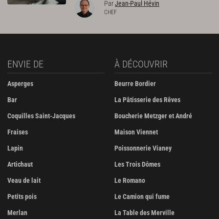
Par
Jean-Paul Hévin
CHEF
ENVIE DE
À DÉCOUVRIR
Asperges
Beurre Bordier
Bar
La Pâtisserie des Rêves
Coquilles Saint-Jacques
Boucherie Metzger et André
Fraises
Maison Viennet
Lapin
Poissonnerie Vianey
Artichaut
Les Trois Dômes
Veau de lait
Le Romano
Petits pois
Le Camion qui fume
Merlan
La Table des Merville