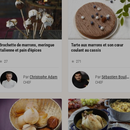
Brochette de marrons, meringue
Tarte aux marrons et son cœur
italienne et pain d’épices
coulant au cassis
27
271
Par
Christophe Adam
Par
Sébastien Bouillet
CHEF
CHEF