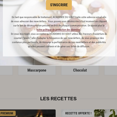
S'INSCRIRE
En tant que responsable de traitement, ACADEMIE DU GOUT traite votre adresse email afin
de vous adresser des newsletters. Vous pouvez vous désinscrire à tout moment en cliquant
urs
sur le lien de désinscription présent en bas de chaque communication. En savoir plus la
notre politique de protection des données
.
En vous inscrivant, vous acceptez qu'ACADEMIE DU GOUT utilise des traceurs d’ouverture de
courriel (“pixels”) afin d’adapter la fréquence de ses newsletters, de vous proposer des
contenus plus pertinents, de mesurer la performance de ses newsletters et des publicités
qu’elles peuvent contenir et de gérer ses listes de diffusion.
Mascarpone
Chocolat
LES RECETTES
PREMIUM
RECETTE OFFERTE !