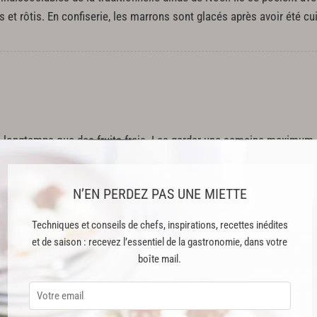
t rôtis. En confiserie, les marrons sont glacés après avoir été cui
 longtemps que des fruits frais. Les garder une semaine maximum d
és, les marrons peuvent être congelés.
N’EN PERDEZ PAS UNE MIETTE
Techniques et conseils de chefs, inspirations, recettes inédites
et de saison : recevez l’essentiel de la gastronomie, dans votre
boîte mail.
 et très sucrée. Elle peut être grillée ou préparée en confiture. L
. On l'utilise surtout pour la confection de marrons glacés. Il bénéf