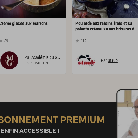
Crème
glacée
aux
marrons
Poularde aux raisins frais et sa
polenta crémeuse aux brisures de marrons
89
112
Par
Académie du Goût
Par
Staub
LA RÉDACTION
ABONNEMENT PREMIUM
 ENFIN ACCESSIBLE !