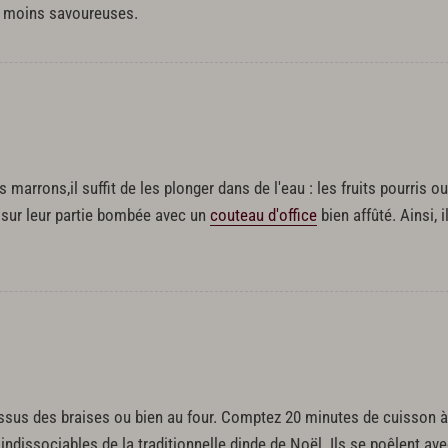
), moins savoureuses.
s marrons,il suffit de les plonger dans de l'eau : les fruits pourris 
s sur leur partie bombée avec un
couteau d'office
bien affûté. Ainsi, 
ssus des braises ou bien au four. Comptez 20 minutes de cuisson à 
ndissociables de la traditionnelle dinde de Noël. Ils se poêlent av