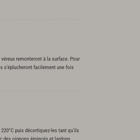
ou véreux remonteront à la surface. Pour
ils s'éplucheront facilement une fois
220°C puis décortiquez-les tant qu'ils
ec des oignons émincés et lardons,