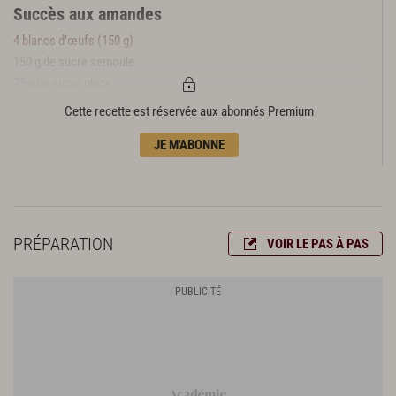
Succès aux amandes
4 blancs d’œufs (150 g)
150 g de sucre semoule
75 g de sucre glace
75 g de poudre d’amande
Cette recette est réservée aux abonnés Premium
2 c. à s. de lait frais
JE M'ABONNE
Nougatine
50 g de sirop de glucose
60 g de sucre en poudre
50 g d’amandes hachées
PRÉPARATION
VOIR LE PAS À PAS
Crème pralinée
90 g de lait entier
145 g de sucre semoule
4 jaunes d’œufs (80 g)
230 g de beurre
2 blancs d’œufs (75 g)