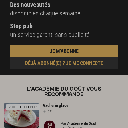
Des nouveautés
disponibles chaque semaine
Stop pub
un service garanti sans publicité
JE M'ABONNE
DÉJÀ ABONNÉ(E) ? JE ME CONNECTE
L'ACADÉMIE DU GOÛT VOUS
RECOMMANDE
Vacherin
glacé
RECETTE OFFERTE !
621
Par
Académie du Goût