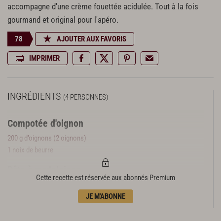
accompagne d'une crème fouettée acidulée. Tout à la fois
gourmand et original pour l'apéro.
78
AJOUTER AUX FAVORIS
IMPRIMER
INGRÉDIENTS
(4 PERSONNES)
Compotée d'oignon
200 g d’oignons (2 oignons)
1 noix de beurre
Pâte à madeleines
Cette recette est réservée aux abonnés Premium
4 c. à s. de lait
20 g de levure fraîche de boulanger
JE M'ABONNE
375 g de farine
1 c. à c. de sel