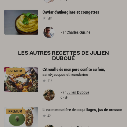
Caviar
d'aubergines
et
courgettes
584
Par
Charles cuisine
LES AUTRES RECETTES DE JULIEN
DUBOUÉ
Citrouille
de
mon
père
confite
au
foin,
PREMIUM
saint-jacques
et
mandarine
114
Par
Julien Duboué
CHEF
Lieu
en
meunière
de
coquillages,
jus
de
cresson
PREMIUM
42