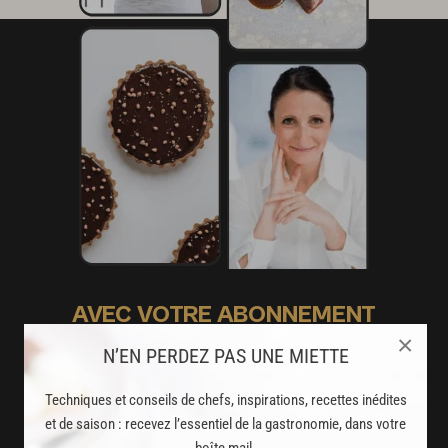
AVEC VOTRE ABONNEMENT
×
PREMIUM
N’EN PERDEZ PAS UNE MIETTE
LA CUISINE DES CHEFS, ENFIN ACCESSIBLE !
Techniques et conseils de chefs, inspirations, recettes inédites
et de saison : recevez l’essentiel de la gastronomie, dans votre
8000
recettes exclusives
boîte mail.