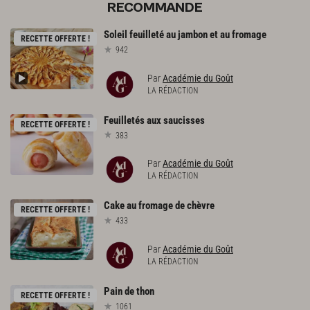
RECOMMANDE
Soleil
feuilleté
au
jambon
et
au
fromage
RECETTE OFFERTE !
942
Par
Académie du Goût
LA RÉDACTION
Feuilletés
aux
saucisses
RECETTE OFFERTE !
383
Par
Académie du Goût
LA RÉDACTION
Cake
au
fromage
de
chèvre
RECETTE OFFERTE !
433
Par
Académie du Goût
LA RÉDACTION
Pain
de
thon
RECETTE OFFERTE !
1061