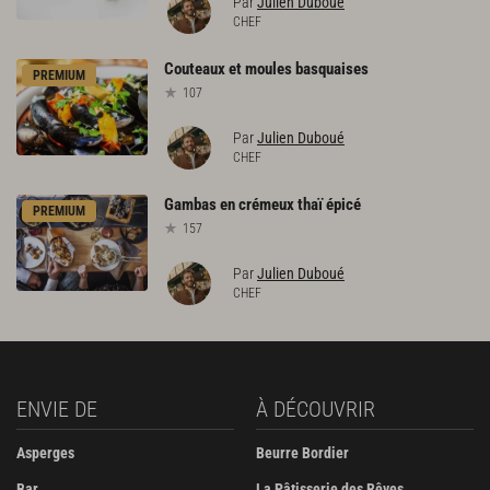
Par
Julien Duboué
CHEF
Couteaux
et
moules
basquaises
PREMIUM
107
Par
Julien Duboué
CHEF
Gambas
en
crémeux
thaï
épicé
PREMIUM
157
Par
Julien Duboué
CHEF
ENVIE DE
À DÉCOUVRIR
Asperges
Beurre Bordier
Bar
La Pâtisserie des Rêves