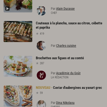
Par
Alain Ducasse
CHEF
Couteaux à la plancha, sauce au citron, cébette
et paprika
419
Par
Charles cuisine
Brochettes
aux
figues
et
au
comté
287
Par
Académie du Goût
LA RÉDACTION
Caviar
d'aubergines
au
yaourt
grec
59
Par
Dina Nikolaou
CHEFFE