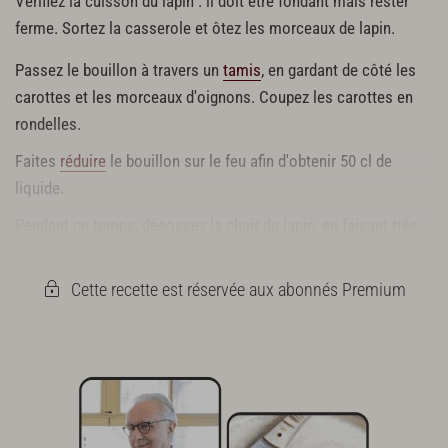
Vérifiez la cuisson du lapin : il doit être fondant mais rester
ferme. Sortez la casserole et ôtez les morceaux de lapin.
Passez le bouillon à travers un
tamis
, en gardant de côté les
carottes et les morceaux d'oignons. Coupez les carottes en
rondelles.
Faites
réduire
le bouillon sur le feu afin d'obtenir 50 cl de
liquide.
Pendant ce temps, désossez la chair du lapin, en faisant très
attention de bien ôter tous les petits morceaux, et réservez.
Cette recette est réservée aux abonnés Premium