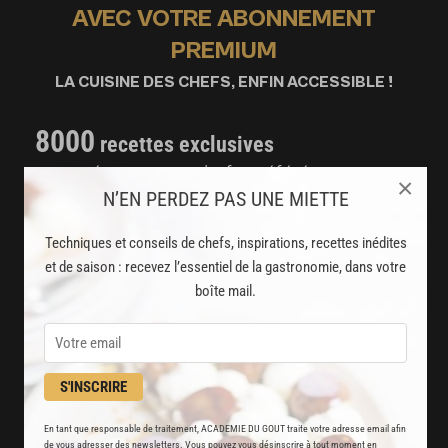
AVEC VOTRE ABONNEMENT
PREMIUM
LA CUISINE DES CHEFS, ENFIN ACCESSIBLE !
8000
recettes exclusives
partagées par vos chefs préférés
×
N’EN PERDEZ PAS UNE MIETTE
2000
vidéos de recettes
Techniques et conseils de chefs, inspirations, recettes inédites
et techniques de cuisine et pâtisserie
et de saison : recevez l’essentiel de la gastronomie, dans votre
boîte mail.
Des nouveautés
disponibles chaque semaine
Stop pub
S'INSCRIRE
un service garanti sans publicité
En tant que responsable de traitement, ACADEMIE DU GOUT traite votre adresse email afin
de vous adresser des newsletters. Vous pouvez vous désinscrire à tout moment en