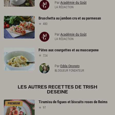
Par
Académie du Goût
LA RÉDACTION
Bruschetta
au
jambon
cru
et
au
parmesan
480
Par
Académie du Goût
LA RÉDACTION
Pâtes
aux
courgettes
et
au
mascarpone
724
Par
Edda Onorato
BLOGUEUR FONDATEUR
LES AUTRES RECETTES DE TRISH
DESEINE
Tiramisu
de
figues
et
biscuits
roses
de
Reims
PREMIUM
97