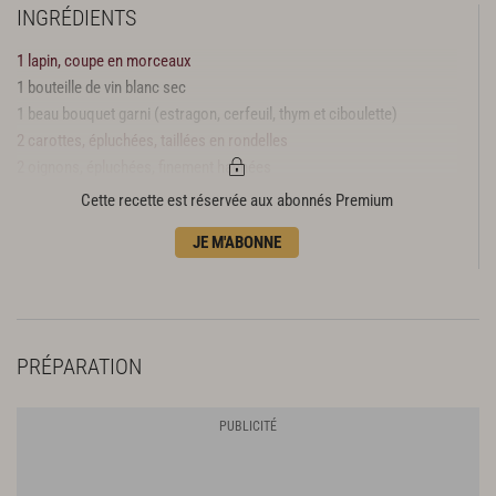
INGRÉDIENTS
1 lapin, coupe en morceaux
1 bouteille de vin blanc sec
1 beau bouquet garni (estragon, cerfeuil, thym et ciboulette)
2 carottes, épluchées, taillées en rondelles
2 oignons, épluchées, finement hachées
1 gousse d’ail, épluchée, écrasée
Cette recette est réservée aux abonnés Premium
3 feuilles de gélatine
JE M'ABONNE
Sel, poivre du moulin
PRÉPARATION