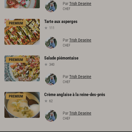
Par
Trish Deseine
CHEF
Tarte
aux
asperges
PREMIUM
111
Par
Trish Deseine
CHEF
Salade
piémontaise
PREMIUM
340
Par
Trish Deseine
CHEF
Crème
anglaise
à
la
reine-des-prés
PREMIUM
62
Par
Trish Deseine
CHEF