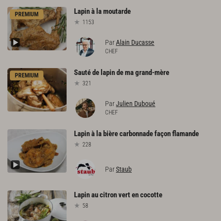
Lapin
à
la
moutarde
PREMIUM
1153
Par
Alain Ducasse
CHEF
Sauté
de
lapin
de
ma
grand-mère
PREMIUM
321
Par
Julien Duboué
CHEF
Lapin
à
la
bière
carbonnade
façon
flamande
228
Par
Staub
Lapin
au
citron
vert
en
cocotte
58