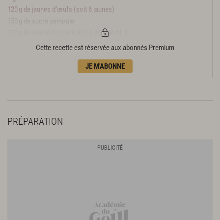
120 g de jaunes d’œufs (soit 6 jaunes)
150 g de sucre semoule
250 g de crème liquide U.H.T à 35% de M. G.
Cette recette est réservée aux abonnés Premium
JE M'ABONNE
PRÉPARATION