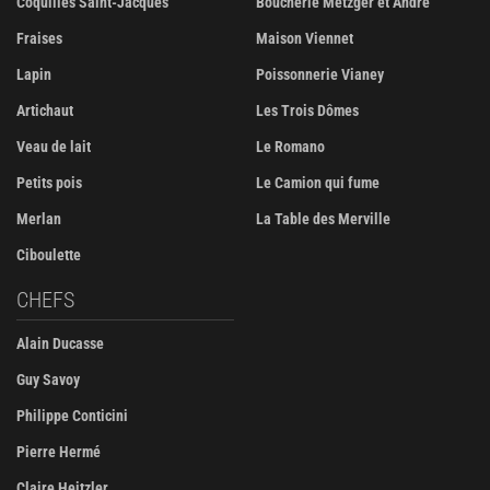
Coquilles Saint-Jacques
Boucherie Metzger et André
Fraises
Maison Viennet
Lapin
Poissonnerie Vianey
Artichaut
Les Trois Dômes
Veau de lait
Le Romano
Petits pois
Le Camion qui fume
Merlan
La Table des Merville
Ciboulette
CHEFS
Alain Ducasse
Guy Savoy
Philippe Conticini
Pierre Hermé
Claire Heitzler