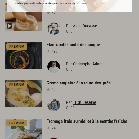
qu’elles peuvent contenir et de gérer ses listes de diffusion.
Confiture
de
lait
PREMIUM
678
Par
Alain Ducasse
CHEF
Flan
vanille
confit
de
mangue
PREMIUM
139
Par
Christophe Adam
CHEF
Crème
anglaise
à
la
reine-des-prés
PREMIUM
62
Par
Trish Deseine
CHEF
Fromage
frais
au
miel
et
à
la
menthe
fraîche
PREMIUM
24