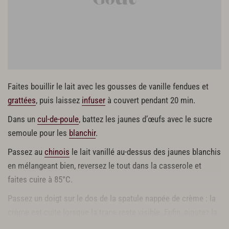
Faites bouillir le lait avec les gousses de vanille fendues et
grattées
, puis laissez
infuser
à couvert pendant 20 min.
Dans un
cul-de-poule
, battez les jaunes d’œufs avec le sucre
semoule pour les
blanchir
.
Passez au
chinois
le lait vanillé au-dessus des jaunes blanchis
en mélangeant bien, reversez le tout dans la casserole et
faites cuire à 85°C.
Passez un doigt sur le dos de la spatule nappée de crème : la
crème est cuite lorsque la trace reste visible. Enfin, ajoutez la
crème liquide. Faites prendre en
sorbetière
.