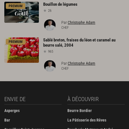
Bouillon
de
légumes
PREMIUM
26
Par
Christophe Adam
CHEF
Sablé
breton,
fraises
du
léon
et
caramel
au
PREMIUM
beurre
salé,
2004
965
Par
Christophe Adam
CHEF
ENVIE DE
À DÉCOUVRIR
Asperges
Beurre Bordier
Bar
La Pâtisserie des Rêves