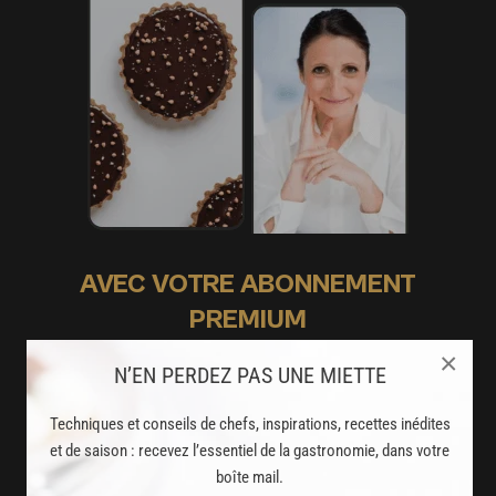
AVEC VOTRE ABONNEMENT
PREMIUM
LA CUISINE DES CHEFS, ENFIN ACCESSIBLE !
×
N’EN PERDEZ PAS UNE MIETTE
8000
recettes exclusives
Techniques et conseils de chefs, inspirations, recettes inédites
et de saison : recevez l’essentiel de la gastronomie, dans votre
partagées par vos chefs préférés
boîte mail.