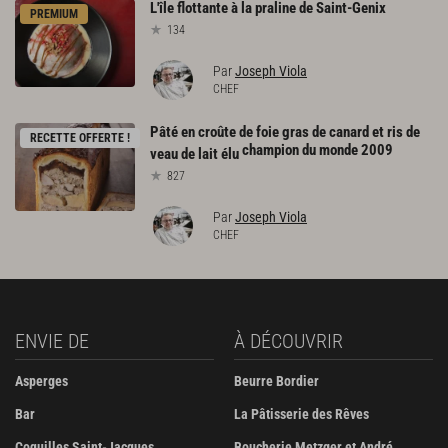
L'île
flottante
à
la
praline
de
Saint-Genix
PREMIUM
134
Par
Joseph Viola
CHEF
Pâté en croûte de foie gras de canard et ris de
RECETTE OFFERTE !
champion du monde 2009
veau de lait élu
827
Par
Joseph Viola
CHEF
ENVIE DE
À DÉCOUVRIR
Asperges
Beurre Bordier
Bar
La Pâtisserie des Rêves
Coquilles Saint-Jacques
Boucherie Metzger et André