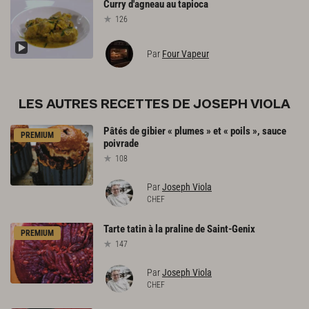
Curry
d'agneau
au
tapioca
126
Par
Four Vapeur
LES AUTRES RECETTES DE JOSEPH VIOLA
Pâtés
de
gibier
«
plumes
»
et
«
poils
»,
sauce
PREMIUM
poivrade
108
Par
Joseph Viola
CHEF
Tarte
tatin
à
la
praline
de
Saint-Genix
PREMIUM
147
Par
Joseph Viola
CHEF