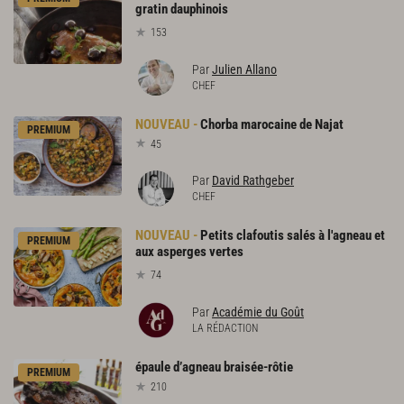
gratin dauphinois
153
Par
Julien Allano
CHEF
Chorba
marocaine
de
Najat
PREMIUM
45
Par
David Rathgeber
CHEF
Petits clafoutis salés à l'agneau et
PREMIUM
aux asperges vertes
74
Par
Académie du Goût
LA RÉDACTION
épaule
d’agneau
braisée-rôtie
PREMIUM
210