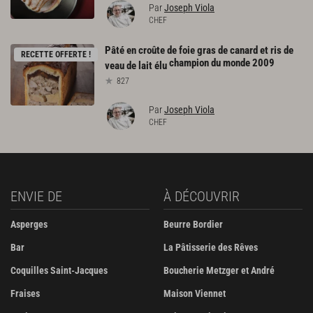
Par
Joseph Viola
CHEF
Pâté en croûte de foie gras de canard et ris de
RECETTE OFFERTE !
champion du monde 2009
veau de lait élu
827
Par
Joseph Viola
CHEF
ENVIE DE
À DÉCOUVRIR
Asperges
Beurre Bordier
Bar
La Pâtisserie des Rêves
Coquilles Saint-Jacques
Boucherie Metzger et André
Fraises
Maison Viennet