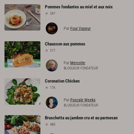
Pommes
fondantes
au
miel
et
aux
noix
347
Par
Four Vapeur
Chausson
aux
pommes
577
Par
Mercotte
BLOGUEUR FONDATEUR
Coronation
Chicken
176
Par
Pascale Weeks
BLOGUEUR FONDATEUR
Bruschetta
au
jambon
cru
et
au
parmesan
480