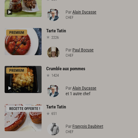
Par
Alain Ducasse
CHEF
Tarte
Tatin
PREMIUM
2226
Par
Paul Bocuse
CHEF
Crumble
aux
pommes
PREMIUM
1424
Par
Alain Ducasse
et 1 autre chef
Tarte
Tatin
RECETTE OFFERTE !
651
Par
François Daubinet
CHEF