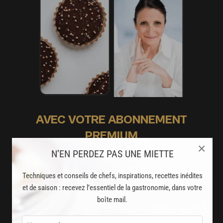
AVEC VOTRE ABONNEMENT
PREMIUM
×
LA CUISINE DES CHEFS, ENFIN ACCESSIBLE !
N’EN PERDEZ PAS UNE MIETTE
Techniques et conseils de chefs, inspirations, recettes inédites
8000
recettes exclusives
et de saison : recevez l’essentiel de la gastronomie, dans votre
partagées par vos chefs préférés
boîte mail.
2000
vidéos de recettes