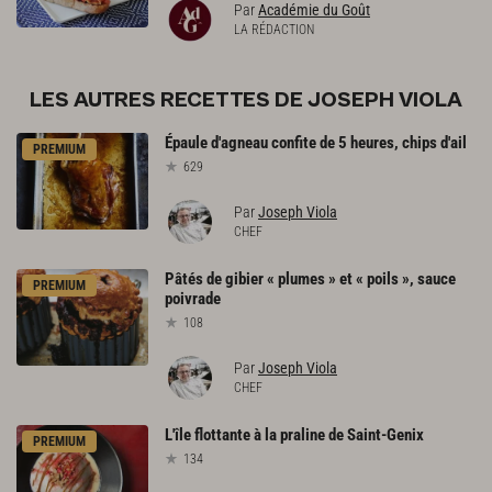
Par
Académie du Goût
LA RÉDACTION
LES AUTRES RECETTES DE JOSEPH VIOLA
Épaule
d'agneau
confite
de
5
heures,
chips
d'ail
PREMIUM
629
Par
Joseph Viola
CHEF
Pâtés
de
gibier
«
plumes
»
et
«
poils
»,
sauce
PREMIUM
poivrade
108
Par
Joseph Viola
CHEF
L'île
flottante
à
la
praline
de
Saint-Genix
PREMIUM
134