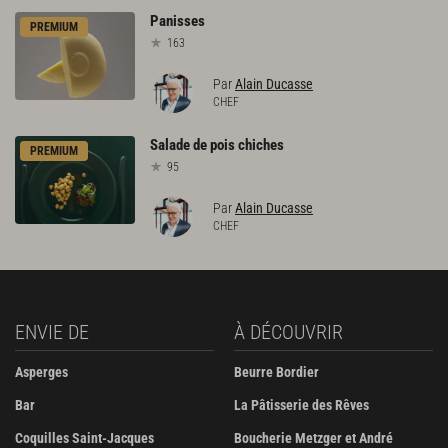
Panisses
PREMIUM
163
Par
Alain Ducasse
CHEF
Salade
de
pois
chiches
PREMIUM
95
Par
Alain Ducasse
CHEF
ENVIE DE
À DÉCOUVRIR
Asperges
Beurre Bordier
Bar
La Pâtisserie des Rêves
Coquilles Saint-Jacques
Boucherie Metzger et André