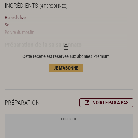
INGRÉDIENTS
(4 PERSONNES)
Huile d’olive
Sel
Poivre du moulin
Préparation de la salsa tonnato
100 g de thon à l’huile
Cette recette est réservée aux abonnés Premium
3 filets d’anchois à l’huile
JE M'ABONNE
20 g de câpres au vinaigre
2 jaunes d’œufs
5 cl de jus de veau
5 cl de vinaigre de vin
Fond blanc
PRÉPARATION
VOIR LE PAS À PAS
Préparation et cuisson de la daurade
2 daurades royales de 700 g
4 très fines tranches de jambon cru sec
12 grandes feuilles de basilic