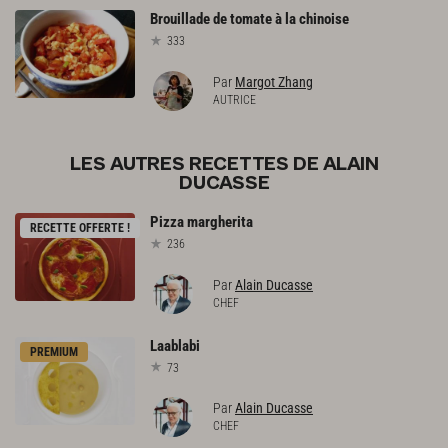
Brouillade
de
tomate
à
la
chinoise
333
Par
Margot Zhang
AUTRICE
LES AUTRES RECETTES DE ALAIN
DUCASSE
Pizza
margherita
RECETTE OFFERTE !
236
Par
Alain Ducasse
CHEF
Laablabi
PREMIUM
73
Par
Alain Ducasse
CHEF