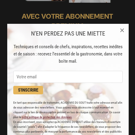
AVEC VOTRE ABONNEMENT
PREMIUM
×
N’EN PERDEZ PAS UNE MIETTE
LA CUISINE DES CHEFS, ENFIN ACCESSIBLE !
Techniques et conseils de chefs, inspirations, recettes inédites
8000
recettes exclusives
et de saison : recevez l’essentiel de la gastronomie, dans votre
boîte mail.
partagées par vos chefs préférés
2000
vidéos de recettes
et techniques de cuisine et pâtisserie
S'INSCRIRE
Des nouveautés
En tant que responsable de traitement, ACADEMIE DU GOUT traite votre adresse email afin
de vous adresser des newsletters. Vous pouvez vous désinscrire à tout moment en
disponibles chaque semaine
cliquant sur le lien de désinscription présent en bas de chaque communication. En savoir
plus la
notre politique de protection des données
.
Stop pub
En vous inscrivant, vous acceptez qu'ACADEMIE DU GOUT utilise des traceurs d’ouverture
de courriel (“pixels”) afin d’adapter la fréquence de ses newsletters, de vous proposer des
un service garanti sans publicité
contenus plus pertinents, de mesurer la performance de ses newsletters et des publicités