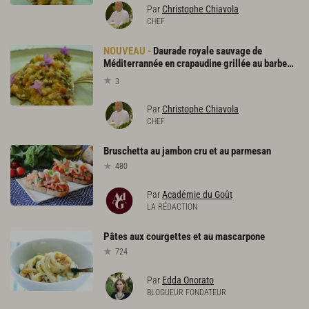
Par
Christophe Chiavola
CHEF
Daurade royale sauvage de
Méditerrannée en crapaudine grillée au barbecue
3
Par
Christophe Chiavola
CHEF
Bruschetta
au
jambon
cru
et
au
parmesan
480
Par
Académie du Goût
LA RÉDACTION
Pâtes
aux
courgettes
et
au
mascarpone
724
Par
Edda Onorato
BLOGUEUR FONDATEUR