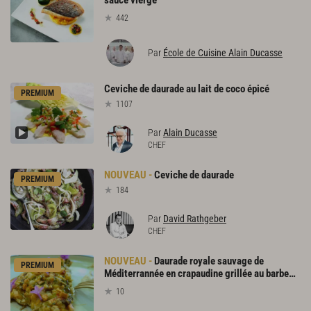
sauce vierge
442
Par
École de Cuisine Alain Ducasse
Ceviche
de
daurade
au
lait
de
coco
épicé
PREMIUM
1107
Par
Alain Ducasse
CHEF
Ceviche
de
daurade
PREMIUM
184
Par
David Rathgeber
CHEF
Daurade royale sauvage de
PREMIUM
Méditerrannée en crapaudine grillée au barbecue
10