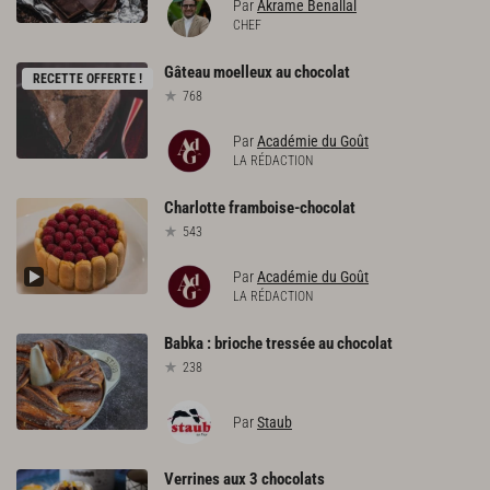
Par
Akrame Benallal
CHEF
Gâteau
moelleux
au
chocolat
RECETTE OFFERTE !
768
Par
Académie du Goût
LA RÉDACTION
Charlotte
framboise-chocolat
543
Par
Académie du Goût
LA RÉDACTION
Babka
:
brioche
tressée
au
chocolat
238
Par
Staub
Verrines
aux
3
chocolats