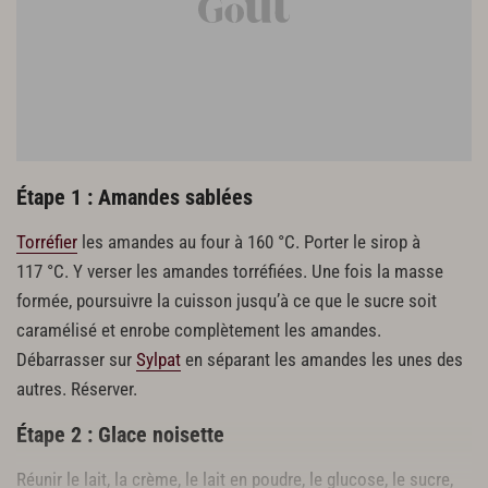
55 g de cacao en poudre
45 g de farine T45
45 g de beurre
175 g de blancs d’œufs
30 g de sucre semoule
Mousse au chocolat noir
100 g de jaunes d’œufs
Étape 1 : Amandes sablées
10 cl de sirop à 30 °Baumé
Torréfier
les amandes au four à 160 °C. Porter le sirop à
650 g de chocolat noir
1,8 litre de crème fleurette
117 °C. Y verser les amandes torréfiées. Une fois la masse
formée, poursuivre la cuisson jusqu’à ce que le sucre soit
Mousse au chocolat au lait
caramélisé et enrobe complètement les amandes.
100 g de jaunes d’œufs
Débarrasser sur
Sylpat
en séparant les amandes les unes des
10 cl de sirop à 30 °Baumé
autres. Réserver.
650 g de chocolat au lait
1,8 litre de crème fleurette
Étape 2 : Glace noisette
Montage
Réunir le lait, la crème, le lait en poudre, le glucose, le sucre,