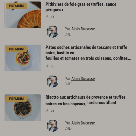
Pithiviers
de
foie
gras
et
truffes,
sauce
PREMIUM
périgueux
79
Par
Alain Ducasse
CHEF
Pâtes sèches artisanales de toscane et truffe
PREMIUM
noire, basilic en
feuilles et tomates en trois cuissons, confites en julienne, poêlées chaudes et concassées
18
Par
Alain Ducasse
CHEF
Risotto aux artichauts de provence et truffes
PREMIUM
lard croustillant
noires en fins copeaux,
23
Par
Alain Ducasse
CHEF