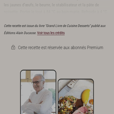
liqueur amaretto
les jaunes d’œufs, le beurre, le stabilisateur et la pâte de
noisette. Porter le tout à 84 °C au bain-marie. Refroidir à 4 °C.
Finition
Laisser maturer 24 heures, puis
turbiner
.
couverture noire
Cette recette est issue du livre "Grand Livre de Cuisine Desserts" publié aux
couverture au lait
Éditions Alain Ducasse.
Voir tous les crédits
Cette recette est réservée aux abonnés Premium