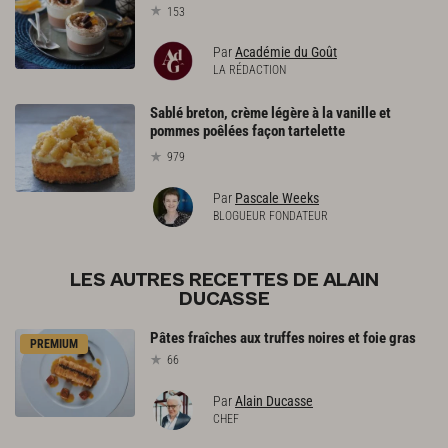
153
Par
Académie du Goût
LA RÉDACTION
Sablé breton, crème légère à la vanille et
pommes poêlées façon tartelette
979
Par
Pascale Weeks
BLOGUEUR FONDATEUR
LES AUTRES RECETTES DE ALAIN
DUCASSE
Pâtes
fraîches
aux
truffes
noires
et
foie
gras
PREMIUM
66
Par
Alain Ducasse
CHEF