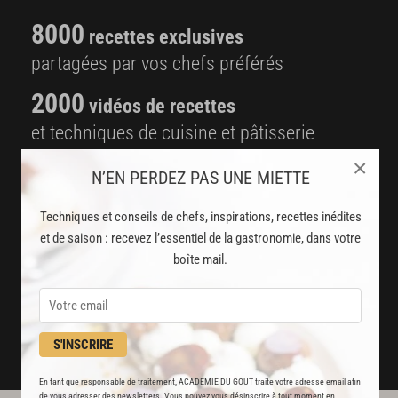
8000
recettes exclusives
partagées par vos chefs préférés
2000
vidéos de recettes
et techniques de cuisine et pâtisserie
×
Des nouveautés
N’EN PERDEZ PAS UNE MIETTE
disponibles chaque semaine
Techniques et conseils de chefs, inspirations, recettes inédites
Stop pub
et de saison : recevez l’essentiel de la gastronomie, dans votre
boîte mail.
un service garanti sans publicité
JE M'ABONNE
S'INSCRIRE
DÉJÀ ABONNÉ(E) ? JE ME CONNECTE
En tant que responsable de traitement, ACADEMIE DU GOUT traite votre adresse email afin
de vous adresser des newsletters. Vous pouvez vous désinscrire à tout moment en