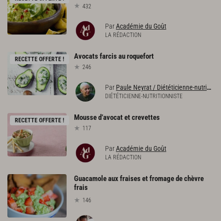
432
Par
Académie du Goût
LA RÉDACTION
Avocats
farcis
au
roquefort
RECETTE OFFERTE !
246
Par
Paule Neyrat / Diététicienne-nutritionniste
DIÉTÉTICIENNE-NUTRITIONNISTE
Mousse
d’avocat
et
crevettes
RECETTE OFFERTE !
117
Par
Académie du Goût
LA RÉDACTION
Guacamole aux fraises et fromage de chèvre
frais
146