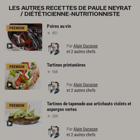
LES AUTRES RECETTES DE PAULE NEYRAT
/ DIÉTÉTICIENNE-NUTRITIONNISTE
Poires
au
vin
PREMIUM
451
Par
Alain Ducasse
et 2 autres chefs
Tartines
printanières
PREMIUM
568
Par
Alain Ducasse
et 2 autres chefs
Tartines
de
tapenade
aux
artichauts
violets
et
PREMIUM
asperges
vertes
209
Par
Alain Ducasse
et 2 autres chefs