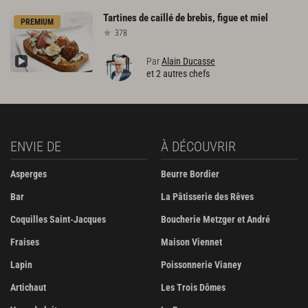
Tartines
de
caillé
de
brebis,
figue
et
miel
PREMIUM
378
Par
Alain Ducasse
et 2 autres chefs
ENVIE DE
À DÉCOUVRIR
Asperges
Beurre Bordier
Bar
La Pâtisserie des Rêves
Coquilles Saint-Jacques
Boucherie Metzger et André
Fraises
Maison Viennet
Lapin
Poissonnerie Vianey
Artichaut
Les Trois Dômes