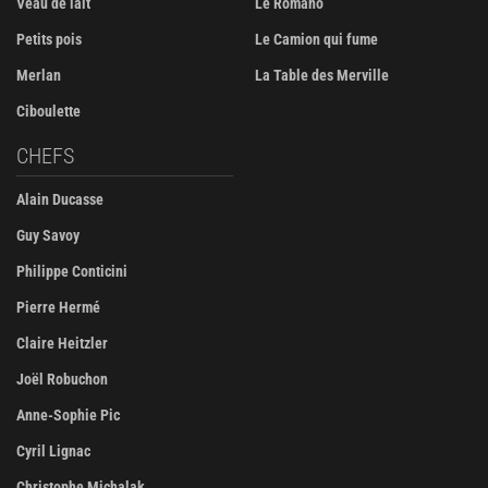
Veau de lait
Le Romano
Petits pois
Le Camion qui fume
Merlan
La Table des Merville
Ciboulette
CHEFS
Alain Ducasse
Guy Savoy
Philippe Conticini
Pierre Hermé
Claire Heitzler
Joël Robuchon
Anne-Sophie Pic
Cyril Lignac
Christophe Michalak