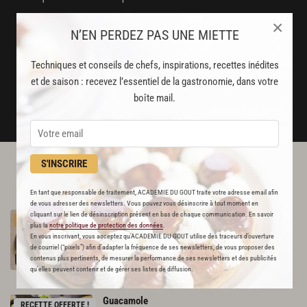
Stop pub
×
N’EN PERDEZ PAS UNE MIETTE
un service garanti sans publicité
Techniques et conseils de chefs, inspirations, recettes inédites
et de saison : recevez l’essentiel de la gastronomie, dans votre
JE M'ABONNE
boîte mail.
DÉJÀ ABONNÉ(E) ? JE ME CONNECTE
S'INSCRIRE
L'ACADÉMIE DU GOÛT VOUS
RECOMMANDE
En tant que responsable de traitement, ACADEMIE DU GOUT traite votre adresse email afin
de vous adresser des newsletters. Vous pouvez vous désinscrire à tout moment en
Guacamole
cliquant sur le lien de désinscription présent en bas de chaque communication. En savoir
PREMIUM
plus la
notre politique de protection des données
.
942
En vous inscrivant, vous acceptez qu'ACADEMIE DU GOUT utilise des traceurs d’ouverture
de courriel (“pixels”) afin d’adapter la fréquence de ses newsletters, de vous proposer des
Par
Alain Ducasse
contenus plus pertinents, de mesurer la performance de ses newsletters et des publicités
qu’elles peuvent contenir et de gérer ses listes de diffusion.
et 2 autres chefs
Guacamole
RECETTE OFFERTE !