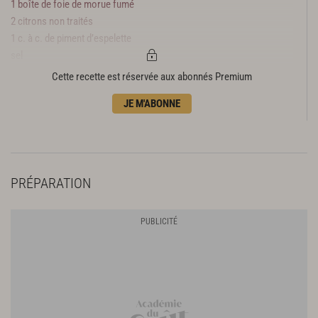
1 boîte de foie de morue fumé
2 citrons non traités
1 c. à c. de piment d’espelette
sel
Cette recette est réservée aux abonnés Premium
JE M'ABONNE
PRÉPARATION