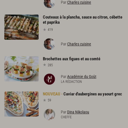
Par
Charles cuisine
Couteaux à la plancha, sauce au citron, cébette
et paprika
419
Par
Charles cuisine
Brochettes
aux
figues
et
au
comté
285
Par
Académie du Goût
LA RÉDACTION
Caviar
d'aubergines
au
yaourt
grec
59
Par
Dina Nikolaou
CHEFFE