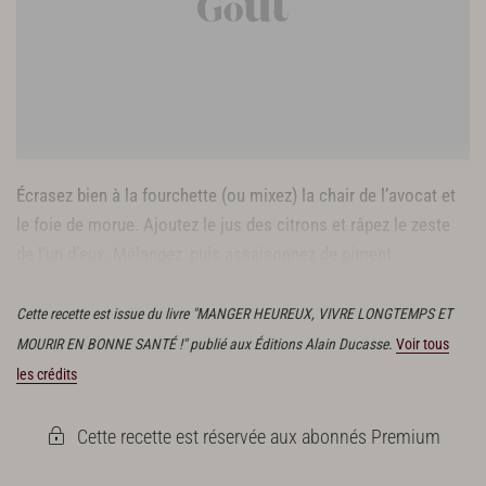
Écrasez bien à la fourchette (ou mixez) la chair de l’avocat et
le foie de morue. Ajoutez le jus des citrons et râpez le zeste
de l’un d’eux. Mélangez, puis assaisonnez de piment
d’Espelette et de sel.
Réservez
au frais (3 à 4 jours maximum).
Cette recette est issue du livre "MANGER HEUREUX, VIVRE LONGTEMPS ET
MOURIR EN BONNE SANTÉ !" publié aux Éditions Alain Ducasse.
Voir tous
les crédits
Cette recette est réservée aux abonnés Premium