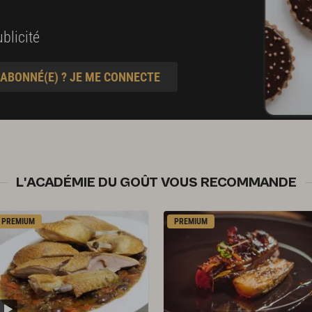
blicité
 ABONNÉ(E) ? JE ME CONNECTE
L'ACADÉMIE DU GOÛT VOUS RECOMMANDE
PREMIUM
PREMIUM