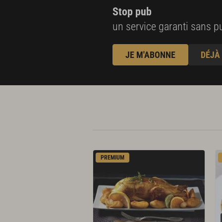
Stop pub
un service garanti sans pu
JE M'ABONNE
DÉJÀ
PREMIUM