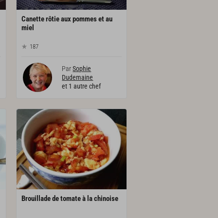
Canette rôtie aux pommes et au
miel
187
Par
Sophie
Dudemaine
et 1 autre chef
Brouillade
de
tomate
à
la
chinoise