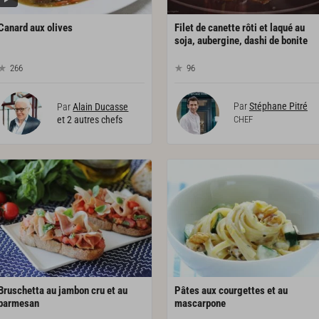
Canard
aux
olives
Filet de canette rôti et laqué au
soja, aubergine, dashi de bonite
266
96
Par
Stéphane Pitré
Par
Alain Ducasse
et 2 autres chefs
CHEF
Bruschetta au jambon cru et au
Pâtes aux courgettes et au
parmesan
mascarpone