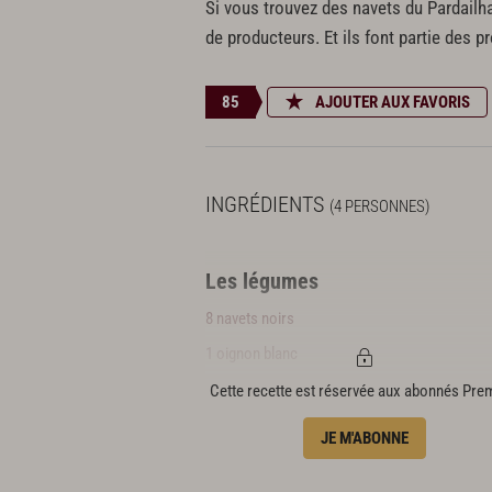
Si vous trouvez des navets du Pardailha
de producteurs. Et ils font partie des 
85
AJOUTER AUX FAVORIS
INGRÉDIENTS
(4 PERSONNES)
Les légumes
8 navets noirs
1 oignon blanc
Cette recette est réservée aux abonnés Pr
La canette
JE M'ABONNE
1 canette prête à cuire de 1,2 kg
1 c. à c. de miel