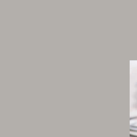
graines de coriandre
30 cl de bouillon de volaille
huile d'olive
graisse d'oie
sel
poivre du moulin
Les poires
3 belles poires
Finitions
1 botte de coriandre