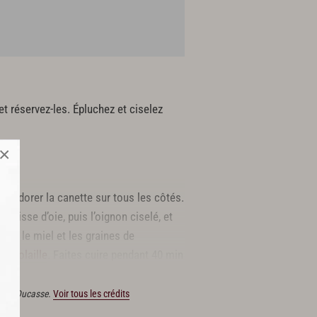
et réservez-les. Épluchez et ciselez
×
bien dorer la canette sur tous les côtés.
 graisse d’oie, puis l’oignon ciselé, et
ets, le miel et les graines de
de volaille
. Faites cuire pendant 40 min
Alain Ducasse.
Voir tous les crédits