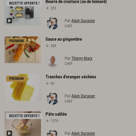
Beurre
de
crustacé
(ou
de
homard)
RECETTE OFFERTE !
223
Par
Alain Ducasse
CHEF
Sauce
au
gingembre
PREMIUM
269
Par
Thierry Marx
CHEF
Tranches
d’oranges
séchées
PREMIUM
60
Par
Alain Ducasse
CHEF
Pâte
sablée
RECETTE OFFERTE !
1374
Par
Alain Ducasse