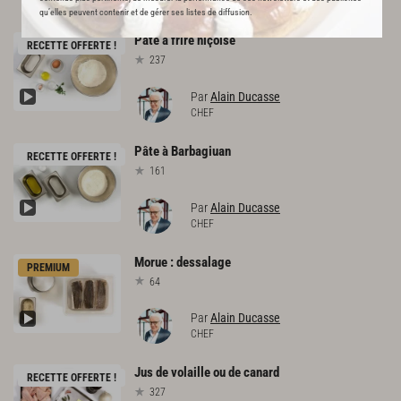
CHEF
qu’elles peuvent contenir et de gérer ses listes de diffusion.
Pâte
à
frire
niçoise
RECETTE OFFERTE !
237
Par
Alain Ducasse
CHEF
Pâte
à
Barbagiuan
RECETTE OFFERTE !
161
Par
Alain Ducasse
CHEF
Morue
:
dessalage
PREMIUM
64
Par
Alain Ducasse
CHEF
Jus
de
volaille
ou
de
canard
RECETTE OFFERTE !
327