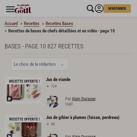
M'ABONNER
Accueil
Recettes
Recettes Bases
Recettes de bases de chefs détaillées et en vidéo - page 10
BASES - PAGE 10
827 RECETTES
Jus
de
viande
RECETTE OFFERTE !
724
Par
Alain Ducasse
CHEF
Jus
de
gibier
à
plumes
(faisan,
perdreau)
RECETTE OFFERTE !
69
Par
Alain Ducasse