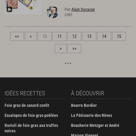
Par
Alain Ducasse
CHEF
<<
<
10
11
12
13
14
15
>
>>
IDÉES RECETTES
À DÉCOUVRIR
Foie gras de canard confit
Beurre Bordier
Escalopes de foie gras poêlées
La Pâtisserie des Rêves
Ravioli de foie gras aux truffes
Boucherie Metzger et André
noires
Maison Viennet