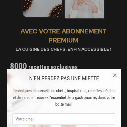
AVEC VOTRE ABONNEMENT
PREMIUM
LA CUISINE DES CHEFS, ENFIN ACCESSIBLE !
8000
recettes exclusives
×
partagées par vos chefs préférés
N’EN PERDEZ PAS UNE MIETTE
2000
vidéos de recettes
Techniques et conseils de chefs, inspirations, recettes inédites
et techniques de cuisine et pâtisserie
et de saison : recevez l’essentiel de la gastronomie, dans votre
boîte mail.
Des nouveautés
disponibles chaque semaine