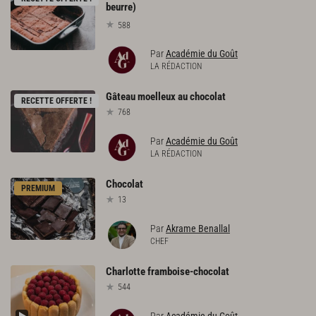
beurre)
588
Par
Académie du Goût
LA RÉDACTION
Gâteau
moelleux
au
chocolat
RECETTE OFFERTE !
768
Par
Académie du Goût
LA RÉDACTION
Chocolat
PREMIUM
13
Par
Akrame Benallal
CHEF
Charlotte
framboise-chocolat
544
Par
Académie du Goût