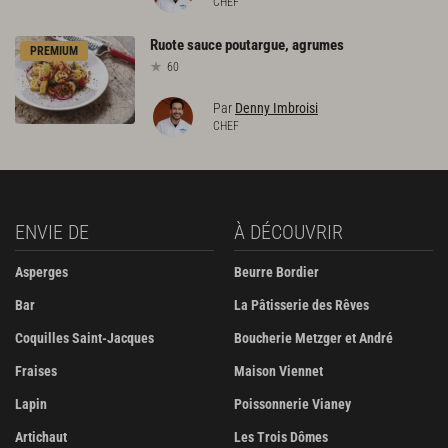
CHEF
Ruote
sauce
poutargue,
agrumes
PREMIUM
60
Par
Denny Imbroisi
CHEF
ENVIE DE
À DÉCOUVRIR
Asperges
Beurre Bordier
Bar
La Pâtisserie des Rêves
Coquilles Saint-Jacques
Boucherie Metzger et André
Fraises
Maison Viennet
Lapin
Poissonnerie Vianey
Artichaut
Les Trois Dômes