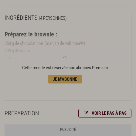
INGRÉDIENTS
(4 PERSONNES)
Préparez le brownie :
250 g de chocolat noir (manjari de valrhona®)
100 g de sucre
3 œufs
60 g de farine
Cette recette est réservée aux abonnés Premium
125 g de beurre
JE M'ABONNE
fleur de sel
8 amaretti
Préparez la glace :
100 g de lait entier
PRÉPARATION
VOIR LE PAS À PAS
100 g de crème liquide (30 % de mg)
40 g de lait d’amande (ou de sirop d’orgeat)
6 g de glucose