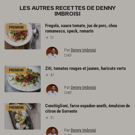
LES AUTRES RECETTES DE DENNY
IMBROISI
Fregola,
sauce
tomate,
jus
de
porc,
chou
PREMIUM
romanesco,
speck,
romarin
51
Par
Denny Imbroisi
CHEF
Ziti,
tomates
rouges
et
jaunes,
haricots
verts
PREMIUM
47
Par
Denny Imbroisi
CHEF
Conchiglioni,
farce
espadon-aneth,
émulsion
de
PREMIUM
citron
de
Sorrente
51
Par
Denny Imbroisi