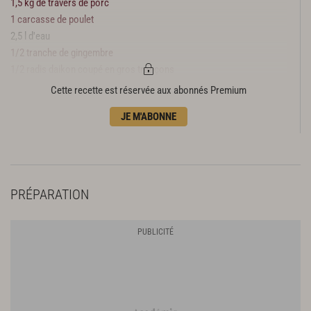
1,5 kg de travers de porc
1 carcasse de poulet
2,5 l d'eau
1/2 tranche de gingembre
1/2 radis daikon coupé en gros tronçons
1 oignon jaune
Cette recette est réservée aux abonnés Premium
3 branches de cébette
JE M'ABONNE
1 c. à s. de poivre du Sichuan
Sel, poivre
PRÉPARATION