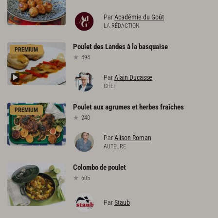
Par
Académie du Goût
LA RÉDACTION
Poulet
des
Landes
à
la
basquaise
PREMIUM
494
Par
Alain Ducasse
CHEF
Poulet
aux
agrumes
et
herbes
fraîches
PREMIUM
240
Par
Alison Roman
AUTEURE
Colombo
de
poulet
605
Par
Staub