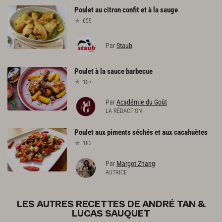
Poulet
au
citron
confit
et
à
la
sauge
659
Par
Staub
Poulet
à
la
sauce
barbecue
107
Par
Académie du Goût
LA RÉDACTION
Poulet
aux
piments
séchés
et
aux
cacahuètes
183
Par
Margot Zhang
AUTRICE
LES AUTRES RECETTES DE ANDRÉ TAN &
LUCAS SAUQUET