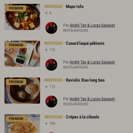
Mapo
tofu
PREMIUM
9
Par
André Tan & Lucas Sauquet
RESTAURATEURS
Canard
laqué
pékinois
PREMIUM
110
Par
André Tan & Lucas Sauquet
RESTAURATEURS
Raviolis
Xiao
long
bao
PREMIUM
113
Par
André Tan & Lucas Sauquet
RESTAURATEURS
Crêpes
à
la
ciboule
PREMIUM
104