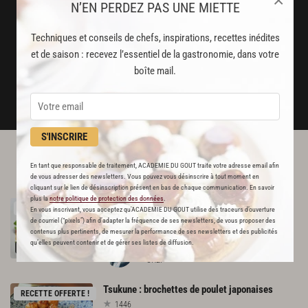
×
N’EN PERDEZ PAS UNE MIETTE
Stop pub
un service garanti sans publicité
Techniques et conseils de chefs, inspirations, recettes inédites
et de saison : recevez l’essentiel de la gastronomie, dans votre
boîte mail.
JE M'ABONNE
DÉJÀ ABONNÉ(E) ? JE ME CONNECTE
S'INSCRIRE
L'ACADÉMIE DU GOÛT VOUS
En tant que responsable de traitement, ACADEMIE DU GOUT traite votre adresse email afin
RECOMMANDE
de vous adresser des newsletters. Vous pouvez vous désinscrire à tout moment en
cliquant sur le lien de désinscription présent en bas de chaque communication. En savoir
plus la
notre politique de protection des données
.
Poulet
au
curry,
lait
de
coco,
riz
RECETTE OFFERTE !
En vous inscrivant, vous acceptez qu'ACADEMIE DU GOUT utilise des traceurs d’ouverture
1688
de courriel (“pixels”) afin d’adapter la fréquence de ses newsletters, de vous proposer des
contenus plus pertinents, de mesurer la performance de ses newsletters et des publicités
qu’elles peuvent contenir et de gérer ses listes de diffusion.
Par
Alain Ducasse
CHEF
Tsukune
:
brochettes
de
poulet
japonaises
RECETTE OFFERTE !
1446