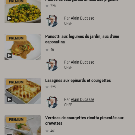
PREMIUM
728
Par
Alain Ducasse
CHEF
Pansotti aux légumes du jardin, suc d’une
PREMIUM
caponatina
46
Par
Alain Ducasse
CHEF
Lasagnes
aux
épinards
et
courgettes
PREMIUM
525
Par
Alain Ducasse
CHEF
Verrines de courgettes ricotta pimentée aux
PREMIUM
crevettes
461