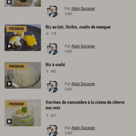
Par
Alain Ducasse
CHEF
Riz
au
lait,
litchis,
coulis
de
mangue
PREMIUM
118
Par
Alain Ducasse
CHEF
Riz
à
sushi
PREMIUM
482
Par
Alain Ducasse
CHEF
Verrines de concombre à la crème de chèvre
PREMIUM
aux noix
847
Par
Alain Ducasse
CHEF