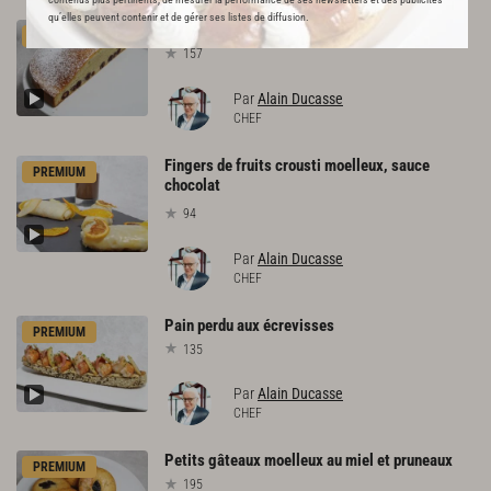
qu’elles peuvent contenir et de gérer ses listes de diffusion.
Gâteau
aux
cerises
PREMIUM
157
Par
Alain Ducasse
CHEF
Fingers de fruits crousti moelleux, sauce
PREMIUM
chocolat
94
Par
Alain Ducasse
CHEF
Pain
perdu
aux
écrevisses
PREMIUM
135
Par
Alain Ducasse
CHEF
Petits
gâteaux
moelleux
au
miel
et
pruneaux
PREMIUM
195