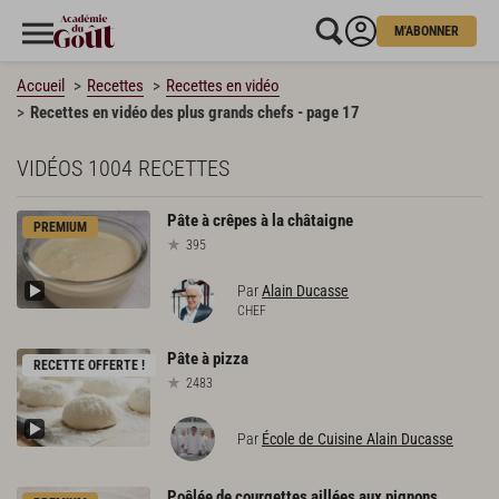
M'ABONNER
Accueil
Recettes
Recettes en vidéo
Recettes en vidéo des plus grands chefs - page 17
VIDÉOS
1004 RECETTES
Pâte
à
crêpes
à
la
châtaigne
PREMIUM
395
Par
Alain Ducasse
CHEF
Pâte
à
pizza
RECETTE OFFERTE !
2483
Par
École de Cuisine Alain Ducasse
Poêlée
de
courgettes
aillées
aux
pignons