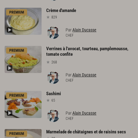
Crème
d'amande
PREMIUM
829
Par
Alain Ducasse
CHEF
Verrines à l'avocat, tourteau, pamplemousse,
PREMIUM
tomate confite
268
Par
Alain Ducasse
CHEF
Sashimi
PREMIUM
65
Par
Alain Ducasse
CHEF
Marmelade
de
châtaignes
et
de
raisins
secs
PREMIUM