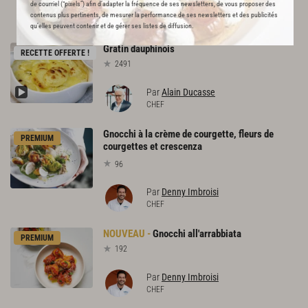
de courriel (“pixels”) afin d’adapter la fréquence de ses newsletters, de vous proposer des
L'ACADÉMIE DU GOÛT VOUS
contenus plus pertinents, de mesurer la performance de ses newsletters et des publicités
RECOMMANDE
qu’elles peuvent contenir et de gérer ses listes de diffusion.
Gratin
dauphinois
RECETTE OFFERTE !
2491
Par
Alain Ducasse
CHEF
Gnocchi à la crème de courgette, fleurs de
PREMIUM
courgettes et crescenza
96
Par
Denny Imbroisi
CHEF
Gnocchi
all'arrabbiata
PREMIUM
192
Par
Denny Imbroisi
CHEF