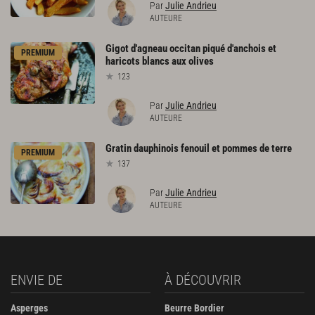
Par
Julie Andrieu
AUTEURE
Gigot
d'agneau
occitan
piqué
d'anchois
et
PREMIUM
haricots
blancs
aux
olives
123
Par
Julie Andrieu
AUTEURE
Gratin
dauphinois
fenouil
et
pommes
de
terre
PREMIUM
137
Par
Julie Andrieu
AUTEURE
ENVIE DE
À DÉCOUVRIR
Asperges
Beurre Bordier