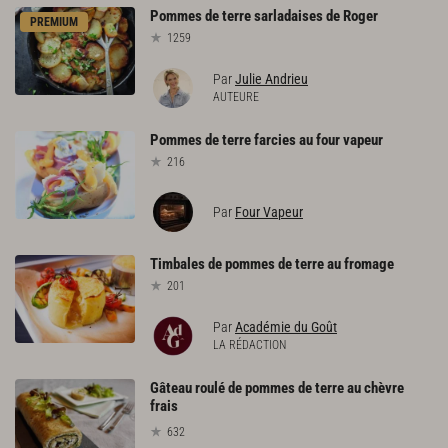
Pommes
de
terre
sarladaises
de
Roger
PREMIUM
1259
Par
Julie Andrieu
AUTEURE
Pommes
de
terre
farcies
au
four
vapeur
216
Par
Four Vapeur
Timbales
de
pommes
de
terre
au
fromage
201
Par
Académie du Goût
LA RÉDACTION
Gâteau roulé de pommes de terre au chèvre
frais
632