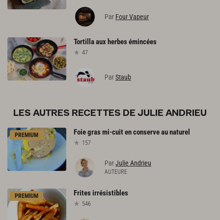
Par
Four Vapeur
Tortilla
aux
herbes
émincées
47
Par
Staub
LES AUTRES RECETTES DE JULIE ANDRIEU
Foie
gras
mi-cuit
en
conserve
au
naturel
PREMIUM
157
Par
Julie Andrieu
AUTEURE
Frites
irrésistibles
PREMIUM
546