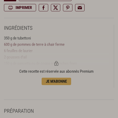
IMPRIMER
INGRÉDIENTS
350 g de tubettoni
600 g de pommes de terre à chair ferme
6 feuilles de laurier
2 gousses d'ail
150 g de pancetta ou de coppa en tranches fines
4 c. à s. huile d'olive
Cette recette est réservée aux abonnés Premium
20 g de beurre doux
JE M'ABONNE
70 g de pecorino râpé
Sel
Poivre
PRÉPARATION