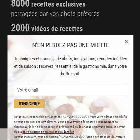
8000
recettes exclusives
partagées par vos chefs préférés
2000
vidéos de recettes
et techniques de cuisine et pâtisserie
×
N’EN PERDEZ PAS UNE MIETTE
Des nouveautés
Techniques et conseils de chefs, inspirations, recettes inédites
disponibles chaque semaine
et de saison : recevez l’essentiel de la gastronomie, dans votre
boîte mail.
Stop pub
un service garanti sans publicité
JE M'ABONNE
S'INSCRIRE
DÉJÀ ABONNÉ(E) ? JE ME CONNECTE
En tant que responsable de traitement, ACADEMIE DU GOUT traite votre adresse email afin
de vous adresser des newsletters. Vous pouvez vous désinscrire à tout moment en
cliquant sur le lien de désinscription présent en bas de chaque communication. En savoir
plus la
notre politique de protection des données
.
En vous inscrivant, vous acceptez qu'ACADEMIE DU GOUT utilise des traceurs d’ouverture