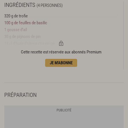
INGRÉDIENTS
(4 PERSONNES)
320 g de trofie
100 g de feuilles de basilic
1 gousse d’ail
30 g de pignons de pin
18 cl d’huile d’olive extra vierge
140 g de parmigiano reggiano
Cette recette est réservée aux abonnés Premium
60 g de pecorino romano
JE M'ABONNE
25 g de beurre
quelques petites pousses de basilic
PRÉPARATION