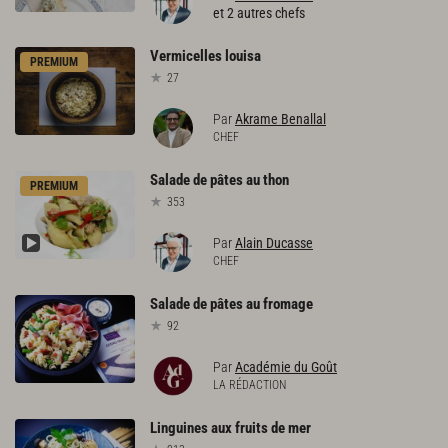
et 2 autres chefs
Vermicelles
louisa
PREMIUM
27
Par
Akrame Benallal
CHEF
Salade
de
pâtes
au
thon
PREMIUM
353
Par
Alain Ducasse
CHEF
Salade
de
pâtes
au
fromage
92
Par
Académie du Goût
LA RÉDACTION
Linguines
aux
fruits
de
mer