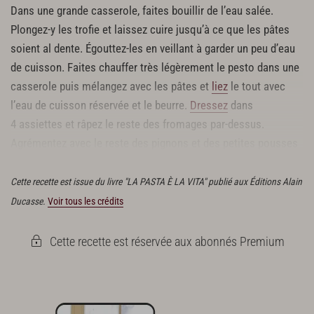
Dans une grande casserole, faites bouillir de l’eau salée.
Plongez-y les trofie et laissez cuire jusqu’à ce que les pâtes
soient al dente. Égouttez-les en veillant à garder un peu d’eau
de cuisson. Faites chauffer très légèrement le pesto dans une
casserole puis mélangez avec les pâtes et
liez
le tout avec
l’eau de cuisson réservée et le beurre.
Dressez
dans
4 assiettes et râpez le reste des fromages par-dessus.
Agrémentez avec le reste des pignons et des petites pousses
de basilic.
Cette recette est issue du livre "LA PASTA È LA VITA" publié aux Éditions Alain
Ducasse.
Voir tous les crédits
Cette recette est réservée aux abonnés Premium