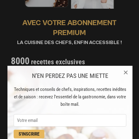
AVEC VOTRE ABONNEMENT
PREMIUM
LA CUISINE DES CHEFS, ENFIN ACCESSIBLE !
8000
recettes exclusives
partagées par vos chefs préférés
×
N’EN PERDEZ PAS UNE MIETTE
2000
vidéos de recettes
Techniques et conseils de chefs, inspirations, recettes inédites
et techniques de cuisine et pâtisserie
et de saison : recevez l’essentiel de la gastronomie, dans votre
boîte mail.
Des nouveautés
disponibles chaque semaine
Stop pub
S'INSCRIRE