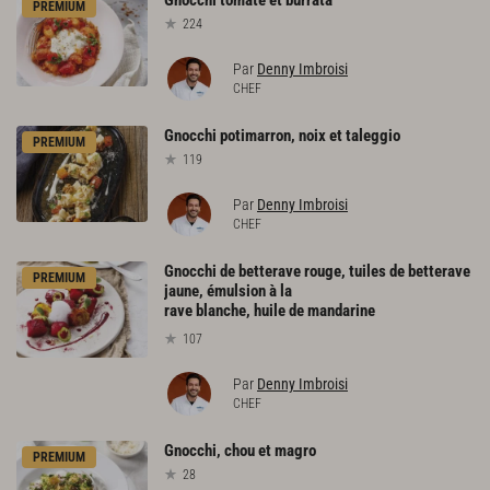
Gnocchi
tomate
et
burrata
PREMIUM
224
Par
Denny Imbroisi
CHEF
Gnocchi
potimarron,
noix
et
taleggio
PREMIUM
119
Par
Denny Imbroisi
CHEF
Gnocchi de betterave rouge, tuiles de betterave
PREMIUM
jaune, émulsion à la
rave blanche, huile de mandarine
107
Par
Denny Imbroisi
CHEF
Gnocchi,
chou
et
magro
PREMIUM
28