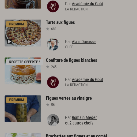
Par
Académie du Goût
LA RÉDACTION
Tarte
aux
figues
PREMIUM
681
Par
Alain Ducasse
CHEF
Confiture
de
figues
blanches
RECETTE OFFERTE !
245
Par
Académie du Goût
LA RÉDACTION
Figues
vertes
au
vinaigre
PREMIUM
56
Par
Romain Meder
et 2 autres chefs
Brochettes
aux
figues
et
au
comté