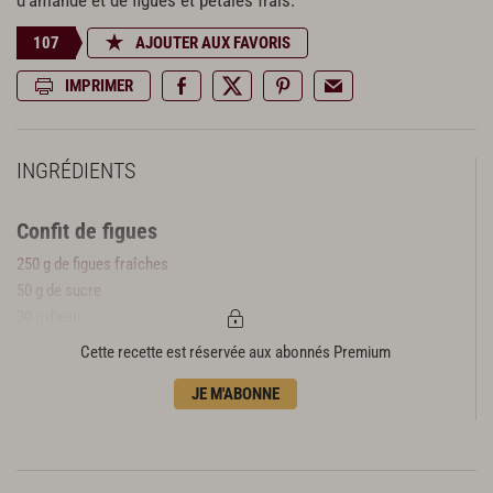
d'amande et de figues et pétales frais.
107
AJOUTER AUX FAVORIS
IMPRIMER
INGRÉDIENTS
Confit de figues
250 g de figues fraîches
50 g de sucre
30 g d’eau
6 g de pectine nh
Cette recette est réservée aux abonnés Premium
8 gouttes d’essence de lavande
JE M'ABONNE
Pâte à tarte
150 g de beurre
95 g de sucre glace