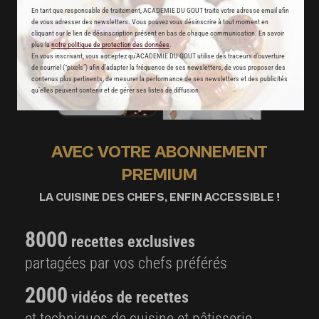
En tant que responsable de traitement, ACADEMIE DU GOUT traite votre adresse email afin
de vous adresser des newsletters. Vous pouvez vous désinscrire à tout moment en
cliquant sur le lien de désinscription présent en bas de chaque communication. En savoir
plus la
notre politique de protection des données
.
En vous inscrivant, vous acceptez qu'ACADEMIE DU GOUT utilise des traceurs d’ouverture
de courriel (“pixels”) afin d’adapter la fréquence de ses newsletters, de vous proposer des
contenus plus pertinents, de mesurer la performance de ses newsletters et des publicités
qu’elles peuvent contenir et de gérer ses listes de diffusion.
AVEC VOTRE ABONNEMENT
PREMIUM
LA CUISINE DES CHEFS, ENFIN ACCESSIBLE !
8000
recettes exclusives
partagées par vos chefs préférés
2000
vidéos de recettes
et techniques de cuisine et pâtisserie