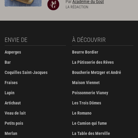
Par
Académie du Goût
LA RÉDACTION
ENVIE DE
À DÉCOUVRIR
Asperges
Beurre Bordier
Bar
La Pâtisserie des Rêves
Coquilles Saint-Jacques
Boucherie Metzger et André
Fraises
Maison Viennet
Lapin
Poissonnerie Vianey
Artichaut
Les Trois Dômes
Veau de lait
Le Romano
Petits pois
Le Camion qui fume
Merlan
La Table des Merville