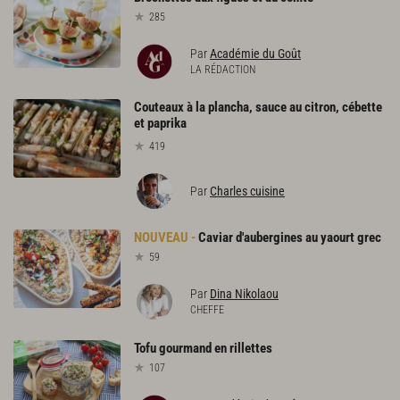
285
Par
Académie du Goût
LA RÉDACTION
Couteaux à la plancha, sauce au citron, cébette
et paprika
419
Par
Charles cuisine
Caviar
d'aubergines
au
yaourt
grec
59
Par
Dina Nikolaou
CHEFFE
Tofu
gourmand
en
rillettes
107