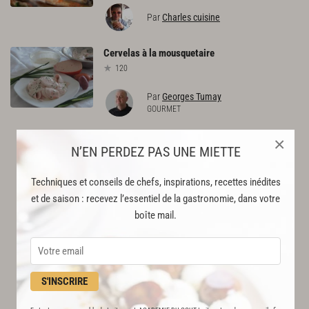
Par
Charles cuisine
Cervelas
à
la
mousquetaire
120
Par
Georges Tumay
GOURMET
×
N’EN PERDEZ PAS UNE MIETTE
Techniques et conseils de chefs, inspirations, recettes inédites
et de saison : recevez l’essentiel de la gastronomie, dans votre
boîte mail.
S'INSCRIRE