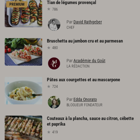
Tian
de
légumes
provençal
PREMIUM
786
Par
David Rathgeber
CHEF
Bruschetta
au
jambon
cru
et
au
parmesan
480
Par
Académie du Goût
LA RÉDACTION
Pâtes
aux
courgettes
et
au
mascarpone
724
Par
Edda Onorato
BLOGUEUR FONDATEUR
Couteaux à la plancha, sauce au citron, cébette
et paprika
419