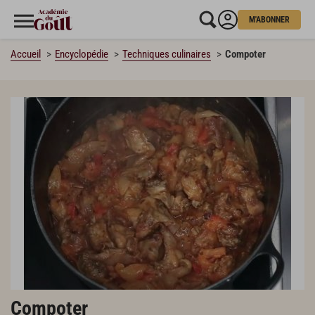
M'ABONNER
Accueil
Encyclopédie
Techniques culinaires
Compoter
Compoter