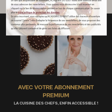
En tant que responsable de traitement, ACADEMIE DU GOUT traite votre adresse email afin
de vous adresser des newsletters. Vous pouvez vous désinscrire à tout moment en
cliquant sur le lien de désinscription présent en bas de chaque communication. En savoir
plus la
notre politique de protection des données
.
En vous inscrivant, vous acceptez qu'ACADEMIE DU GOUT utilise des traceurs d’ouverture
de courriel (“pixels”) afin d’adapter la fréquence de ses newsletters, de vous proposer des
contenus plus pertinents, de mesurer la performance de ses newsletters et des publicités
qu’elles peuvent contenir et de gérer ses listes de diffusion.
AVEC VOTRE ABONNEMENT
PREMIUM
LA CUISINE DES CHEFS, ENFIN ACCESSIBLE !