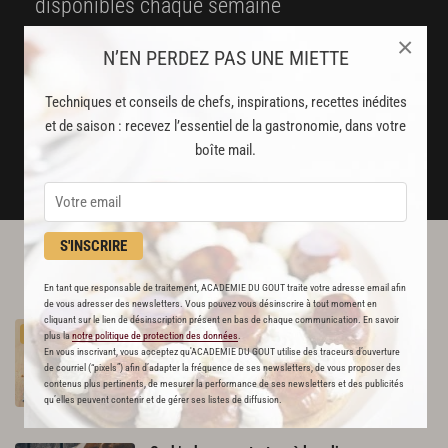
disponibles chaque semaine
×
Stop pub
N’EN PERDEZ PAS UNE MIETTE
un service garanti sans publicité
Techniques et conseils de chefs, inspirations, recettes inédites
et de saison : recevez l’essentiel de la gastronomie, dans votre
JE M'ABONNE
boîte mail.
DÉJÀ ABONNÉ(E) ? JE ME CONNECTE
S'INSCRIRE
L'ACADÉMIE DU GOÛT VOUS
RECOMMANDE
En tant que responsable de traitement, ACADEMIE DU GOUT traite votre adresse email afin
de vous adresser des newsletters. Vous pouvez vous désinscrire à tout moment en
cliquant sur le lien de désinscription présent en bas de chaque communication. En savoir
Crab
cakes
PREMIUM
plus la
notre politique de protection des données
.
296
En vous inscrivant, vous acceptez qu'ACADEMIE DU GOUT utilise des traceurs d’ouverture
de courriel (“pixels”) afin d’adapter la fréquence de ses newsletters, de vous proposer des
contenus plus pertinents, de mesurer la performance de ses newsletters et des publicités
Par
Julie Andrieu
qu’elles peuvent contenir et de gérer ses listes de diffusion.
AUTEURE