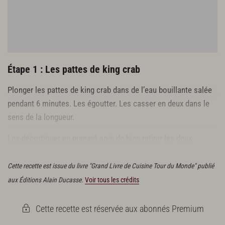
1 l d’eau minérale
1 sachet de thé au jasmin
Huile d’olive
Sel noir d’Hawaï
Sel, poivre du moulin
Étape 1 : Les pattes de king crab
Plonger les pattes de king crab dans de l’eau bouillante salée
pendant 6 minutes. Les égoutter. Les casser en deux dans le
sens de la longueur.
Les décortiquer en prenant soin de bien retirer les deux
cartilages.
Cette recette est issue du livre "Grand Livre de Cuisine Tour du Monde" publié
aux Éditions Alain Ducasse.
Voir tous les crédits
Cette recette est réservée aux abonnés Premium