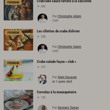
Crab’cake
sauce
tartare
à
la
salicorne
PREMIUM
420
Par
Christophe Adam
CHEF
Les
rillettes
de
crabe
d’olivier
PREMIUM
328
Par
Christophe Adam
CHEF
Crabe
salade
façon
«
club
»
PREMIUM
372
Par
Alain Ducasse
et 1 autre chef
Cervelas
à
la
mousquetaire
120
Par
Georges Tumay