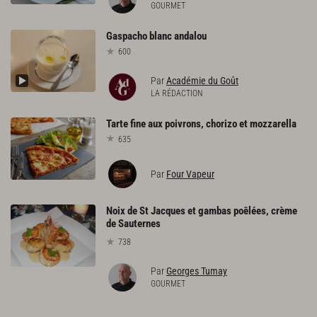
GOURMET
Gaspacho
blanc
andalou
600
Par
Académie du Goût
LA RÉDACTION
Tarte
fine
aux
poivrons,
chorizo
et
mozzarella
635
Par
Four Vapeur
Noix de St Jacques et gambas poêlées, crème
de Sauternes
738
Par
Georges Tumay
GOURMET