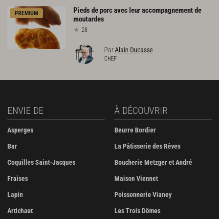
Pieds
de
porc
avec
leur
accompagnement
de
PREMIUM
moutardes
28
Par
Alain Ducasse
CHEF
ENVIE DE
À DÉCOUVRIR
Asperges
Beurre Bordier
Bar
La Pâtisserie des Rêves
Coquilles Saint-Jacques
Boucherie Metzger et André
Fraises
Maison Viennet
Lapin
Poissonnerie Vianey
Artichaut
Les Trois Dômes