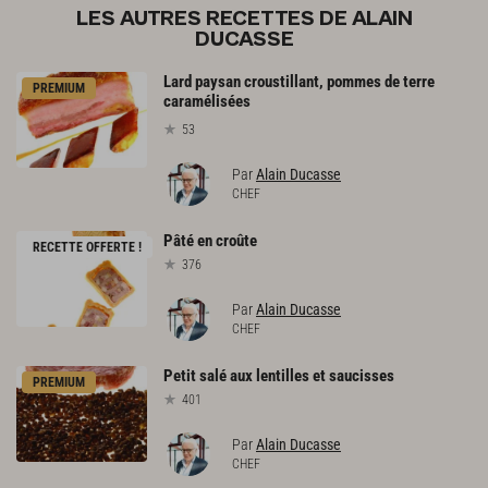
LES AUTRES RECETTES DE ALAIN
DUCASSE
Lard paysan croustillant, pommes de terre
PREMIUM
caramélisées
53
Par
Alain Ducasse
CHEF
Pâté
en
croûte
RECETTE OFFERTE !
376
Par
Alain Ducasse
CHEF
Petit
salé
aux
lentilles
et
saucisses
PREMIUM
401
Par
Alain Ducasse
CHEF