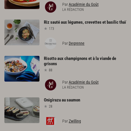
Par
Académie du Goût
LA RÉDACTION
Riz
sauté
aux
légumes,
crevettes
et
basilic
thaï
173
Par
Degrenne
Risotto
aux
champignons
et
à
la
viande
de
grisons
88
Par
Académie du Goût
LA RÉDACTION
Onigirazu
au
saumon
28
Par
Zwilling