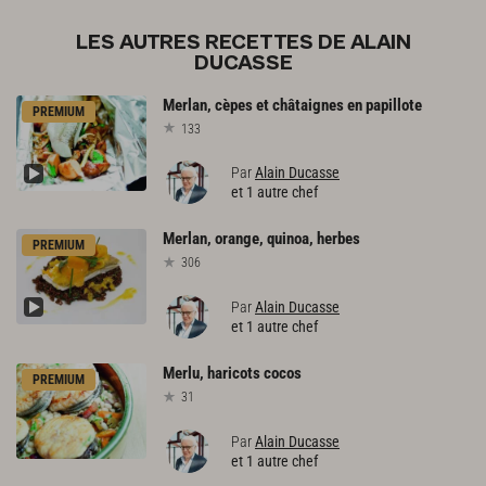
LES AUTRES RECETTES DE ALAIN
DUCASSE
Merlan,
cèpes
et
châtaignes
en
papillote
PREMIUM
133
Par
Alain Ducasse
et 1 autre chef
Merlan,
orange,
quinoa,
herbes
PREMIUM
306
Par
Alain Ducasse
et 1 autre chef
Merlu,
haricots
cocos
PREMIUM
31
Par
Alain Ducasse
et 1 autre chef