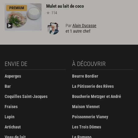
Mulet
au
lait
de
coco
PREMIUM
114
Par
Alain Ducasse
et 1 autre chef
ENVIE DE
À DÉCOUVRIR
Asperges
Beurre Bordier
Bar
La Pâtisserie des Rêves
Coquilles Saint-Jacques
Boucherie Metzger et André
Fraises
Maison Viennet
Lapin
Poissonnerie Vianey
Artichaut
Les Trois Dômes
Veau de lait
Le Romano