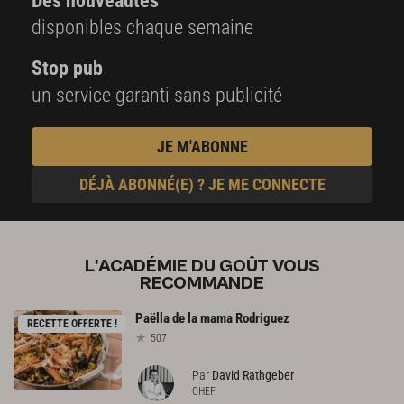
Des nouveautés
disponibles chaque semaine
Stop pub
un service garanti sans publicité
JE M'ABONNE
DÉJÀ ABONNÉ(E) ? JE ME CONNECTE
L'ACADÉMIE DU GOÛT VOUS
RECOMMANDE
Paëlla
de
la
mama
Rodriguez
RECETTE OFFERTE !
507
Par
David Rathgeber
CHEF