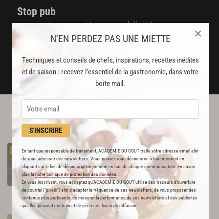
Stop pub
un service garanti sans publicité
×
N’EN PERDEZ PAS UNE MIETTE
JE M'ABONNE
Techniques et conseils de chefs, inspirations, recettes inédites
et de saison : recevez l’essentiel de la gastronomie, dans votre
DÉJÀ ABONNÉ(E) ? JE ME CONNECTE
boîte mail.
L'ACADÉMIE DU GOÛT VOUS
RECOMMANDE
S'INSCRIRE
Galettes de maïs, œufs de saumon, aneth,
PREMIUM
En tant que responsable de traitement, ACADEMIE DU GOUT traite votre adresse email afin
mâche
de vous adresser des newsletters. Vous pouvez vous désinscrire à tout moment en
cliquant sur le lien de désinscription présent en bas de chaque communication. En savoir
236
plus la
notre politique de protection des données
.
En vous inscrivant, vous acceptez qu'ACADEMIE DU GOUT utilise des traceurs d’ouverture
Par
Alain Ducasse
de courriel (“pixels”) afin d’adapter la fréquence de ses newsletters, de vous proposer des
et 2 autres chefs
contenus plus pertinents, de mesurer la performance de ses newsletters et des publicités
qu’elles peuvent contenir et de gérer ses listes de diffusion.
Soupe
de
maïs