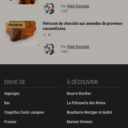
Par
Alain Ducasse
CHEF
Hérisson
de
chocolat
aux
amandes
de
provence
PREMIUM
caramélisées
42
Par
Alain Ducasse
CHEF
ENVIE DE
À DÉCOUVRIR
Asperges
Beurre Bordier
Bar
La Pâtisserie des Rêves
Coquilles Saint-Jacques
Boucherie Metzger et André
Fraises
Maison Viennet