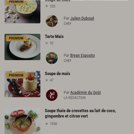
PREMIUM
520
Par
Julien Duboué
CHEF
Tarte
Maïs
PREMIUM
52
Par
Bryan Esposito
CHEF
Soupe
de
maïs
PREMIUM
47
Par
Académie du Goût
LA RÉDACTION
Soupe thaïe de crevettes au lait de coco,
gingembre et citron vert
1056