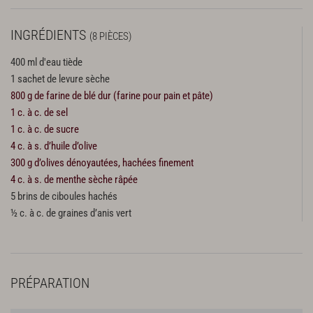
INGRÉDIENTS
(8 PIÈCES)
400 ml d'eau tiède
1 sachet de levure sèche
800 g de farine de blé dur (farine pour pain et pâte)
1 c. à c. de sel
1 c. à c. de sucre
4 c. à s. d’huile d’olive
300 g d’olives dénoyautées, hachées finement
4 c. à s. de menthe sèche râpée
5 brins de ciboules hachés
½ c. à c. de graines d’anis vert
PRÉPARATION