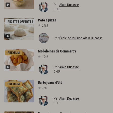
Par
Alain Ducasse
CHEF
Pâte
à
pizza
RECETTE OFFERTE !
2483
Par
École de Cuisine Alain Ducasse
Madeleines
de
Commercy
PREMIUM
1947
Par
Alain Ducasse
CHEF
Barbajuans
d’été
PREMIUM
358
Par
Alain Ducasse
CHEF