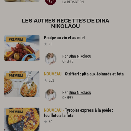
LA RÉDACTION
LES AUTRES RECETTES DE DINA
NIKOLAOU
Poulpe
au
vin
et
au
miel
PREMIUM
90
Par
Dina Nikolaou
CHEFFE
Striftari
:
pita
aux
épinards
et
feta
PREMIUM
202
Par
Dina Nikolaou
CHEFFE
Tyropita
express
à
la
poêle
:
PREMIUM
feuilleté
à
la
feta
69