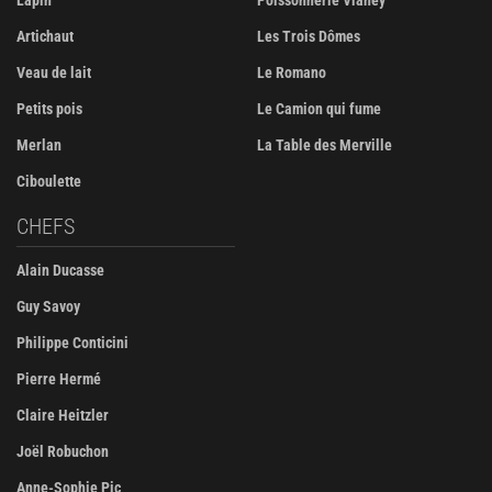
Lapin
Poissonnerie Vianey
Artichaut
Les Trois Dômes
Veau de lait
Le Romano
Petits pois
Le Camion qui fume
Merlan
La Table des Merville
Ciboulette
CHEFS
Alain Ducasse
Guy Savoy
Philippe Conticini
Pierre Hermé
Claire Heitzler
Joël Robuchon
Anne-Sophie Pic