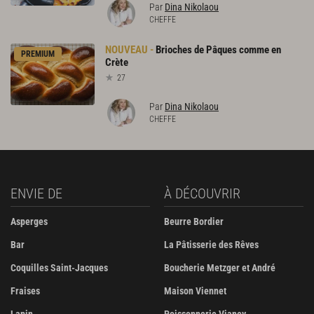
Par
Dina Nikolaou
CHEFFE
Brioches
de
Pâques
comme
en
PREMIUM
Crète
27
Par
Dina Nikolaou
CHEFFE
ENVIE DE
À DÉCOUVRIR
Asperges
Beurre Bordier
Bar
La Pâtisserie des Rêves
Coquilles Saint-Jacques
Boucherie Metzger et André
Fraises
Maison Viennet