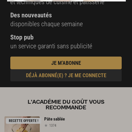
et techniques de cuisine et pâtisserie
Des nouveautés
disponibles chaque semaine
Stop pub
un service garanti sans publicité
JE M'ABONNE
DÉJÀ ABONNÉ(E) ? JE ME CONNECTE
L'ACADÉMIE DU GOÛT VOUS
RECOMMANDE
Pâte
sablée
RECETTE OFFERTE !
1374