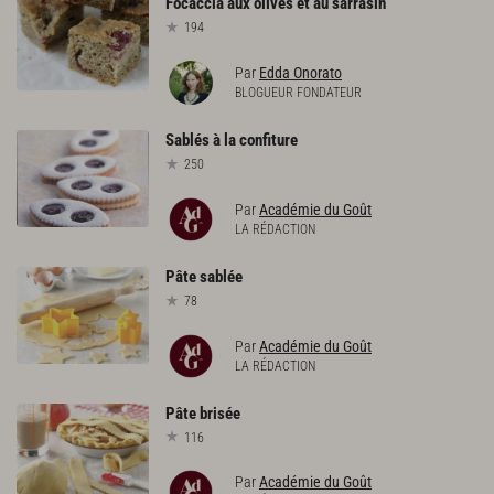
Focaccia
aux
olives
et
au
sarrasin
194
Par
Edda Onorato
BLOGUEUR FONDATEUR
Sablés
à
la
confiture
250
Par
Académie du Goût
LA RÉDACTION
Pâte
sablée
78
Par
Académie du Goût
LA RÉDACTION
Pâte
brisée
116
Par
Académie du Goût