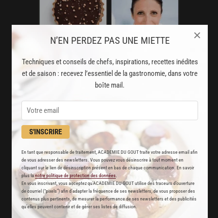
×
N’EN PERDEZ PAS UNE MIETTE
Techniques et conseils de chefs, inspirations, recettes inédites
et de saison : recevez l’essentiel de la gastronomie, dans votre
boîte mail.
AVEC VOTRE ABONNEMENT
PREMIUM
S'INSCRIRE
LA CUISINE DES CHEFS, ENFIN ACCESSIBLE !
En tant que responsable de traitement, ACADEMIE DU GOUT traite votre adresse email afin
de vous adresser des newsletters. Vous pouvez vous désinscrire à tout moment en
8000
recettes exclusives
cliquant sur le lien de désinscription présent en bas de chaque communication. En savoir
plus la
notre politique de protection des données
.
partagées par vos chefs préférés
En vous inscrivant, vous acceptez qu'ACADEMIE DU GOUT utilise des traceurs d’ouverture
de courriel (“pixels”) afin d’adapter la fréquence de ses newsletters, de vous proposer des
contenus plus pertinents, de mesurer la performance de ses newsletters et des publicités
2000
vidéos de recettes
qu’elles peuvent contenir et de gérer ses listes de diffusion.