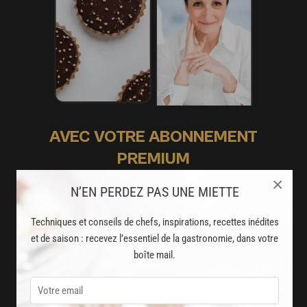
AVEC VOTRE ABONNEMENT
PREMIUM
×
LA CUISINE DES CHEFS, ENFIN ACCESSIBLE !
N’EN PERDEZ PAS UNE MIETTE
8000
recettes exclusives
Techniques et conseils de chefs, inspirations, recettes inédites
et de saison : recevez l’essentiel de la gastronomie, dans votre
partagées par vos chefs préférés
boîte mail.
2000
vidéos de recettes
et techniques de cuisine et pâtisserie