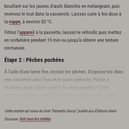
bouillant sur les jaunes d’œufs blanchis en mélangeant, puis
reversez le tout dans la casserole. Laissez cuire à feu doux à
la
nappe
, à environ 83 °C.
Filtrez l’
appareil
à la passette, laissez-le refroidir, puis mettez
en sorbetière pendant 15 min ou jusqu’à obtenir une texture
onctueuse.
Étape 2 : Pêches pochées
À l’aide d’une lame fine, incisez les pêches. Disposez-les dans
une casserole avec l’eau et le sucre semoule. Portez à
ébullition, puis laissez cuire à feu doux pendant 10 min.
Retirez les pêches et plongez-les dans la glace afin de les
refroidir. Retirez-en la peau et coupez-les en quartiers.
Cette recette est issue du livre "Desserts Savoy" publié aux Éditions Alain
Ducasse.
Voir tous les crédits