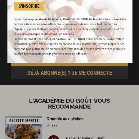
S'INSCRIRE
Des nouveautés
disponibles chaque semaine
En tant que responsable de traitement, ACADEMIE DU GOUT traite votre adresse email afin
de vous adresser des newsletters. Vous pouvez vous désinscrire à tout moment en
cliquant sur le lien de désinscription présent en bas de chaque communication. En savoir
Stop pub
plus la
notre politique de protection des données
.
En vous inscrivant, vous acceptez qu'ACADEMIE DU GOUT utilise des traceurs d’ouverture
un service garanti sans publicité
de courriel (“pixels”) afin d’adapter la fréquence de ses newsletters, de vous proposer des
contenus plus pertinents, de mesurer la performance de ses newsletters et des publicités
qu’elles peuvent contenir et de gérer ses listes de diffusion.
JE M'ABONNE
DÉJÀ ABONNÉ(E) ? JE ME CONNECTE
L'ACADÉMIE DU GOÛT VOUS
RECOMMANDE
Crumble
aux
pêches
RECETTE OFFERTE !
387
Par
Académie du Goût