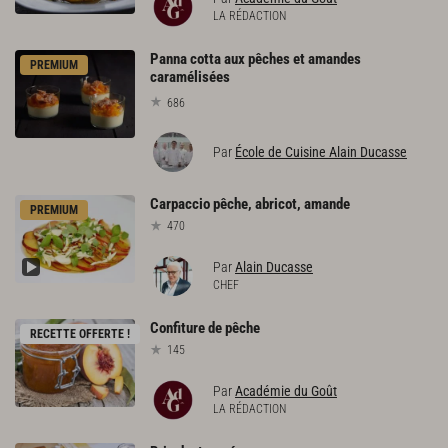
LA RÉDACTION
Panna cotta aux pêches et amandes
PREMIUM
caramélisées
686
Par
École de Cuisine Alain Ducasse
Carpaccio
pêche,
abricot,
amande
PREMIUM
470
Par
Alain Ducasse
CHEF
Confiture
de
pêche
RECETTE OFFERTE !
145
Par
Académie du Goût
LA RÉDACTION